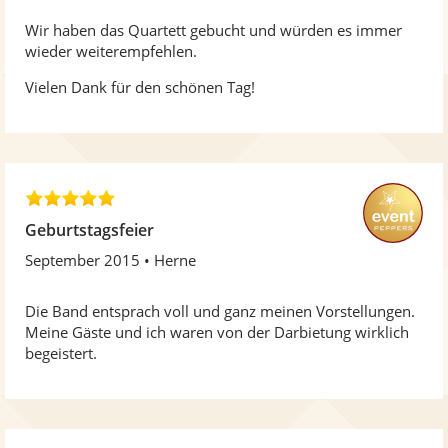
Wir haben das Quartett gebucht und würden es immer
wieder weiterempfehlen.
Vielen Dank für den schönen Tag!
5
,
Geburtstagsfeier
0
September 2015
Herne
v
o
n
Die Band entsprach voll und ganz meinen Vorstellungen.
5
Meine Gäste und ich waren von der Darbietung wirklich
S
begeistert.
t
e
r
n