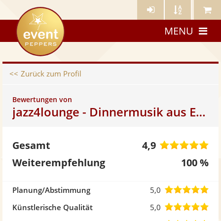
Künstler-
Künstler
Meine
eventpeppers
Login
A-
Künstle
MENU
Z
Zurück zum Profil
Bewertungen von
jazz4lounge - Dinnermusik aus Essen
4,
Gesamt
4,9
vo
Weiterempfehlung
100 %
5
5,0
Planung/Abstimmung
5,0
St
von
5,0
Künstlerische Qualität
5,0