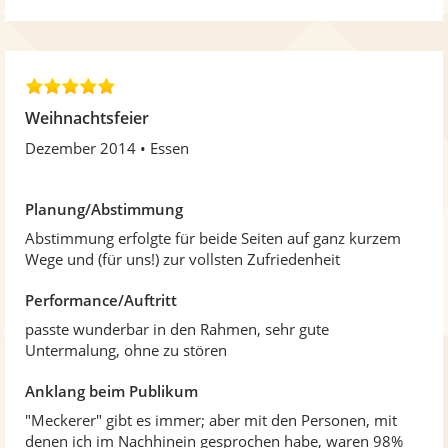
e
r
n
e
5
n
,
Weihnachtsfeier
0
Dezember 2014
Essen
v
o
n
Planung/Abstimmung
5
S
Abstimmung erfolgte für beide Seiten auf ganz kurzem
t
Wege und (für uns!) zur vollsten Zufriedenheit
e
r
Performance/Auftritt
n
passte wunderbar in den Rahmen, sehr gute
e
Untermalung, ohne zu stören
n
Anklang beim Publikum
"Meckerer" gibt es immer; aber mit den Personen, mit
denen ich im Nachhinein gesprochen habe, waren 98%