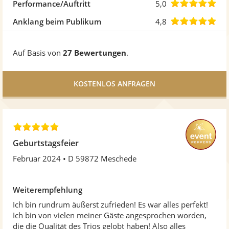
5
von
5,0
Performance/Auftritt
5,0
Ste
5
von
4,8
Anklang beim Publikum
4,8
Ste
5
von
Auf Basis von
27 Bewertungen
.
Ste
5
Ste
5
,
Geburtstagsfeier
0
Februar 2024
D 59872 Meschede
v
o
n
Weiterempfehlung
5
S
Ich bin rundrum äußerst zufrieden! Es war alles perfekt!
t
Ich bin von vielen meiner Gäste angesprochen worden,
e
die die Qualität des Trios gelobt haben! Also alles