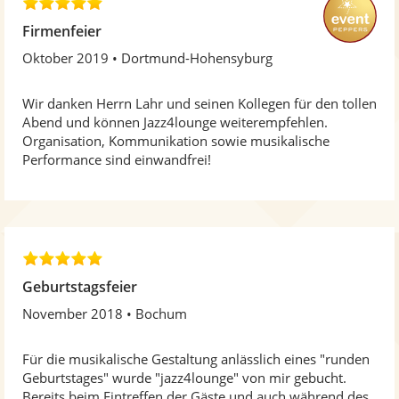
5
,
Firmenfeier
0
Oktober 2019
Dortmund-Hohensyburg
v
o
n
Wir danken Herrn Lahr und seinen Kollegen für den tollen
5
Abend und können Jazz4lounge weiterempfehlen.
S
Organisation, Kommunikation sowie musikalische
t
Performance sind einwandfrei!
e
r
n
e
n
5
,
Geburtstagsfeier
0
November 2018
Bochum
v
o
n
Für die musikalische Gestaltung anlässlich eines "runden
5
Geburtstages" wurde "jazz4lounge" von mir gebucht.
S
Bereits beim Eintreffen der Gäste und auch während des