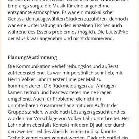
t
Empfangs sorgte die Musik für eine angenehme,
e
entspannte Atmosphäre. Es war ein musikalischer
r
Genuss, den ausgewählten Stücken zuzuhören, dennoch
n
war eine Unterhaltung an den einzelnen Tischen auch
e
während des Essens problemlos möglich. Die Lautstärke
n
der Musik war angenehm und nicht dominierend.
Planung/Abstimmung
Die Kommunikation verlief reibungslos und äußerst
zufriedenstellend. Es war mir persönlich sehr lieb, mit
Herrn Volker Lahr in erster Linie per Mail zu
kommunizieren. Die Rückmeldungen auf Anfragen
kamen zeitnah und beantworteten meine Fragen
umgehend. Auch für Probleme, die nicht im
unmittelbaren Zusammenhang mit dem Auftritt der
Gruppe standen, wurde nach Lösungen gesucht und es
wurden mir Vorschläge von Volker Lahr unterbreitet. Herr
Lahr nahm ebenfalls Kontakt mit dem DJ auf, der durch
den zweiten Teil des Abends leitete, und so konnte
Technik gemeinsam genutzt werden. Dadurch entfiel ein