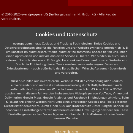
© 2010-2026 eventpeppers UG (haftungsbeschränkt) & Co. KG - Alle Rechte
vorbehalten.
Cookies und Datenschutz
eventpeppers nutzt Cookies und Tracking-Technologien. Einige Cookies und
Datenverarbeitungen sind für die Funktion unserer Website zwingend erforderlich (z. B.
um Künstler im Künstlerkorb "Meine Künstler" zu sammeln), andere helfen uns, Ihnen
einen optimierten und individualisierten Service zu bieten. Wir binden so auch Tools
externer Dienstleister wie z. B. Google, Facebook und Vimeo auf unserer Website ein.
Durch die Einbindung dieser Tools werden personenbezogene Daten an
Drittplattformen - auch außerhalb des Europäischen Wirtschaftsraums - übermittelt
und verarbeitet.
Klicken Sie bitte auf «Akzeptieren», wenn Sie mit der Verwendung aller Cookies
einverstanden sind und in die Datenverarbeitung durch Drittplattformen auch
außerhalb des Europäischen Wirtschaftsraums nach Art. 49 Abs. 1 lit. a DSGVO
zustimmen. In diesem Fall werden insbesondere Videoplayer von YouTube, Vimeo und
Dailymotion, Google Maps, Google Analytics und Facebook-Einbindungen aktiviert. Beim
Klick auf «Ablehnen» werden nicht unbedingt erforderlich Cookies und Tools externer
Dienstleister deaktiviert. Durch einen Klick auf «Datenschutz-Einstellungen» können Sie
individuelle Einstellungen treffen und bereits erteilte Einwilligungen widerrufen. Diese
Einstellungen erreichen Sie auch jederzeit über den Link «Datenschutz» im Footer
unserer Website.
Akzeptieren