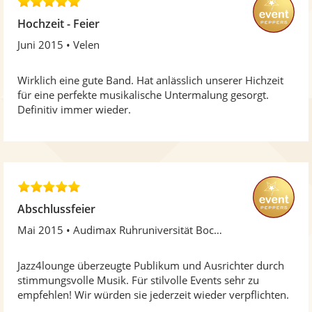
5
,
Hochzeit - Feier
0
Juni 2015
Velen
v
o
n
Wirklich eine gute Band. Hat anlässlich unserer Hichzeit
5
für eine perfekte musikalische Untermalung gesorgt.
S
Definitiv immer wieder.
t
e
r
n
e
5
n
,
Abschlussfeier
0
Mai 2015
Audimax Ruhruniversität Bochum
v
o
n
Jazz4lounge überzeugte Publikum und Ausrichter durch
5
stimmungsvolle Musik. Für stilvolle Events sehr zu
S
empfehlen! Wir würden sie jederzeit wieder verpflichten.
t