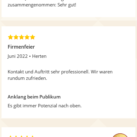
r
zusammengenommen: Sehr gut!
n
e
n
4
,
Firmenfeier
8
Juni 2022
Herten
v
o
n
Kontakt und Auftritt sehr professionell. Wir waren
5
rundum zufrieden.
S
t
e
Anklang beim Publikum
r
Es gibt immer Potenzial nach oben.
n
e
n