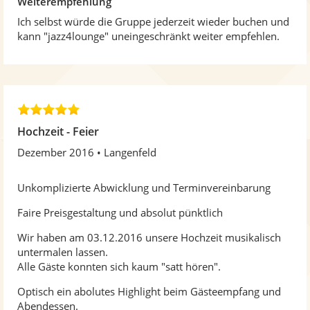
Weiterempfehlung
Ich selbst würde die Gruppe jederzeit wieder buchen und
kann "jazz4lounge" uneingeschränkt weiter empfehlen.
5
,
Hochzeit - Feier
0
Dezember 2016
Langenfeld
v
o
n
Unkomplizierte Abwicklung und Terminvereinbarung
5
S
Faire Preisgestaltung und absolut pünktlich
t
Wir haben am 03.12.2016 unsere Hochzeit musikalisch
e
untermalen lassen.
r
Alle Gäste konnten sich kaum "satt hören".
n
e
Optisch ein abolutes Highlight beim Gästeempfang und
n
Abendessen.