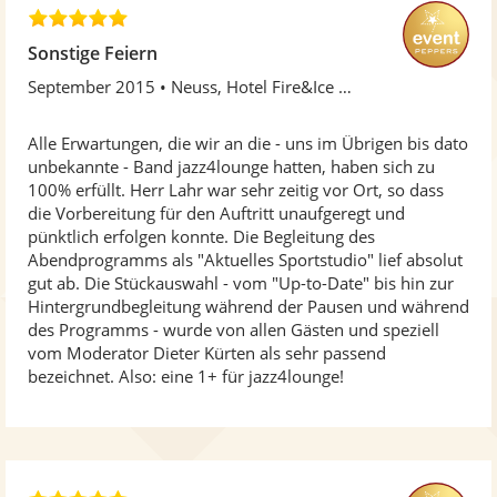
e
5
n
,
Sonstige Feiern
0
September 2015
Neuss, Hotel Fire&Ice an der Neusser Skihalle
v
o
n
Alle Erwartungen, die wir an die - uns im Übrigen bis dato
5
unbekannte - Band jazz4lounge hatten, haben sich zu
S
100% erfüllt. Herr Lahr war sehr zeitig vor Ort, so dass
t
die Vorbereitung für den Auftritt unaufgeregt und
e
pünktlich erfolgen konnte. Die Begleitung des
r
Abendprogramms als "Aktuelles Sportstudio" lief absolut
n
gut ab. Die Stückauswahl - vom "Up-to-Date" bis hin zur
e
Hintergrundbegleitung während der Pausen und während
n
des Programms - wurde von allen Gästen und speziell
vom Moderator Dieter Kürten als sehr passend
bezeichnet. Also: eine 1+ für jazz4lounge!