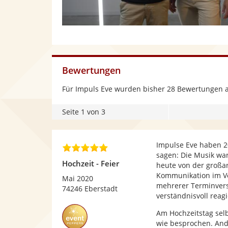
Bewertungen
Für Impuls Eve wurden bisher 28 Bewertungen 
Seite 1 von 3
Impulse Eve haben 20
5
sagen: Die Musik wa
,
Hochzeit - Feier
heute von der großa
0
Kommunikation im V
v
Mai 2020
mehrerer Terminver
o
74246 Eberstadt
verständnisvoll reag
n
5
Am Hochzeitstag selb
S
wie besprochen. And