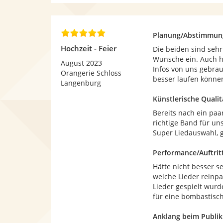
5
S
t
5
e
Planung/Abstimmun
,
r
Hochzeit - Feier
Die beiden sind sehr
0
n
Wünsche ein. Auch ha
v
August 2023
e
Infos von uns gebra
o
Orangerie Schloss
n
besser laufen könne
n
Langenburg
5
Künstlerische Qualit
S
t
Bereits nach ein paa
e
richtige Band für un
r
Super Liedauswahl, g
n
e
Performance/Auftrit
n
Hätte nicht besser s
welche Lieder reinp
Lieder gespielt wur
für eine bombastisc
Anklang beim Publi