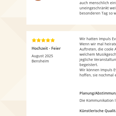
t
auch menschlich ein
e
uneingeschränkt wei
r
besonderen Tag so w
n
e
n
Wir hatten Impuls Ev
5
Wenn wir mal heirat
,
Hochzeit - Feier
Auftreten, die coole 
0
welchem Musikgeschm
v
August 2025
jegliche Veranstaltu
o
Bensheim
begeistert.
n
Wir können Impuls E
5
hoffen, sie nochmal 
S
t
e
r
Planung/Abstimmun
n
Die Kommunikation li
e
n
Künstlerische Qualit