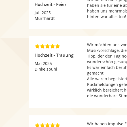
,
Hochzeit - Feier
haben sie für eine 
0
haben uns mehrmals m
v
Juli 2025
hinten war alles top!
o
Murrhardt
n
5
S
t
Wir möchten uns von
5
e
Musikvorschläge, die
,
r
Hochzeit - Trauung
Tipp, der den Tag n
0
n
wunderschön gesung
v
Mai 2025
e
Es war einfach berü
o
Dinkelsbühl
n
gemacht.
n
Alle waren begeister
5
Rückmeldungen gehört
S
wirklich bereichert h
t
die wunderbare Stim
e
r
n
e
n
Wir haben Impulse Ev
5