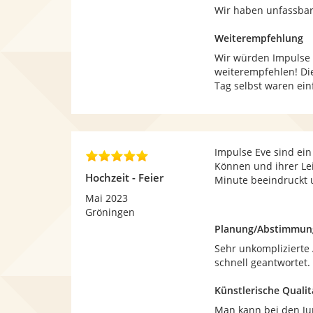
Wir haben unfassba
Weiterempfehlung
Wir würden Impulse 
weiterempfehlen! Die
Tag selbst waren ein
Impulse Eve sind ei
5
Können und ihrer Lei
,
Hochzeit - Feier
Minute beeindruckt 
0
v
Mai 2023
o
Gröningen
n
Planung/Abstimmun
5
Sehr unkompliziert
S
schnell geantwortet.
t
e
Künstlerische Qualit
r
n
Man kann bei den Ju