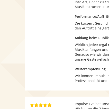
Ihre Art, Lieder zu c
Musikinstrumente un
Performance/Auftrit
Die kurzen „Geschic
den Auftritt einziga
Anklang beim Publi
Wirklich jede:r (ega
Musik anfangen und h
Genauso wie wir dam
unsere Gäste geflash
Weiterempfehlung
Wir können Impuls E
Professionalität un
Impulse Eve hat unse
5
Wir hatten die 2 Ju