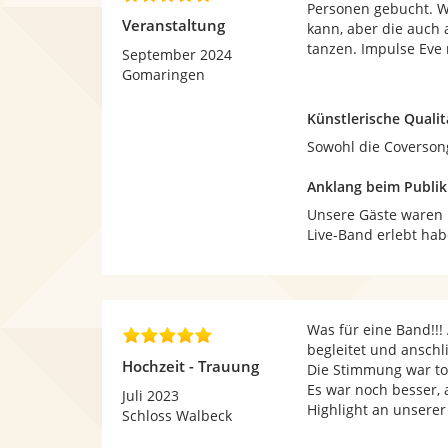
Personen gebucht. Wi
,
Veranstaltung
kann, aber die auch 
0
tanzen. Impulse Eve 
v
September 2024
o
Gomaringen
n
5
Künstlerische Qualit
S
Sowohl die Coversong
t
e
Anklang beim Publi
r
n
Unsere Gäste waren b
e
Live-Band erlebt hab
n
Was für eine Band!!
5
begleitet und anschl
,
Hochzeit - Trauung
Die Stimmung war tol
0
Es war noch besser, 
v
Juli 2023
Highlight an unserer
o
Schloss Walbeck
n