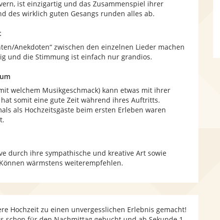
overn, ist einzigartig und das Zusammenspiel ihrer
d des wirklich guten Gesangs runden alles ab.
t
hten/Anekdoten“ zwischen den einzelnen Lieder machen
rtig und die Stimmung ist einfach nur grandios.
kum
l mit welchem Musikgeschmack) kann etwas mit ihrer
at somit eine gute Zeit während ihres Auftritts.
als als Hochzeitsgäste beim ersten Erleben waren
t.
ve durch ihre sympathische und kreative Art sowie
d Können wärmstens weiterempfehlen.
re Hochzeit zu einen unvergesslichen Erlebnis gemacht!
ngs schon für den Nachmittag gebucht und ab Sekunde 1