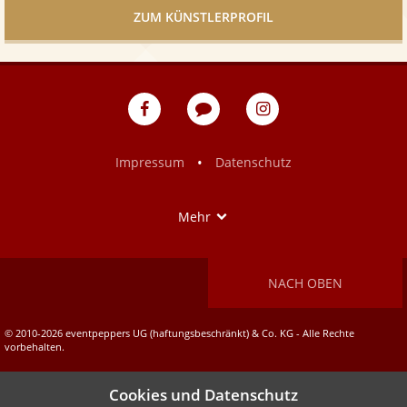
ZUM KÜNSTLERPROFIL
eventpeppers
Blog
eventpeppers
auf
auf
Facebook
Instagram
•
Impressum
Datenschutz
Show
Mehr
NACH OBEN
© 2010-2026 eventpeppers UG (haftungsbeschränkt) & Co. KG - Alle Rechte
vorbehalten.
Cookies und Datenschutz