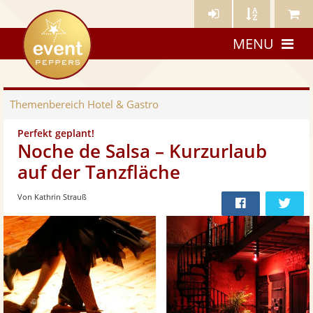
Künstler-
Künstler
Meine
eventpeppers
Login
A-
Künstle
MENU
Z
Themenbereich
Hotel & Gastro
Perfekt geplant!
Noche de Salsa – Kurzurlaub
auf der Tanzfläche
Von Kathrin Strauß
Bei
Twit
Facebook
teilen