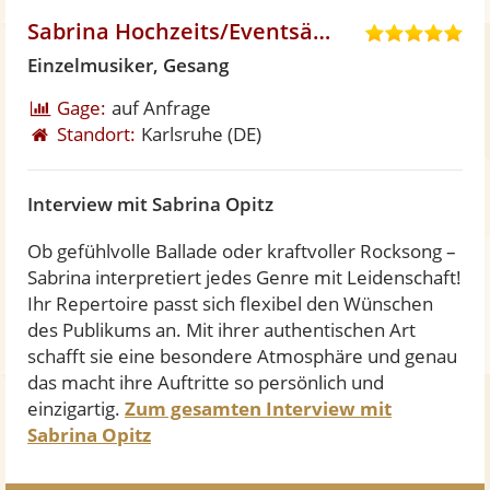
Sabrina Hochzeits/Eventsängerin
5
,
Einzelmusiker, Gesang
0
Gage:
auf Anfrage
v
Standort:
Karlsruhe
(DE)
o
n
5
Interview mit Sabrina Opitz
S
t
Ob gefühlvolle Ballade oder kraftvoller Rocksong –
e
Sabrina interpretiert jedes Genre mit Leidenschaft!
r
Ihr Repertoire passt sich flexibel den Wünschen
n
des Publikums an. Mit ihrer authentischen Art
e
schafft sie eine besondere Atmosphäre und genau
n
das macht ihre Auftritte so persönlich und
einzigartig.
Zum gesamten Interview mit
Sabrina Opitz