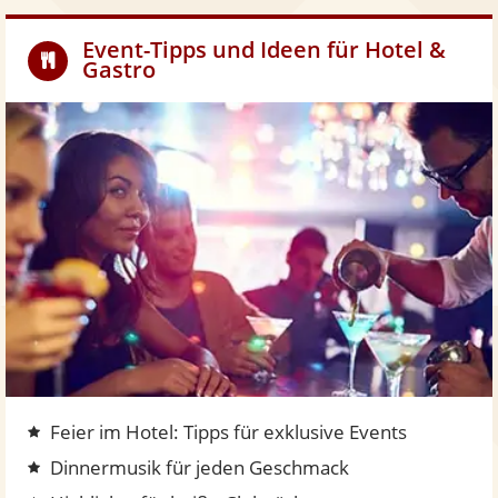
Event-Tipps und Ideen für Hotel &
Gastro
Z
u
m
H
o
t
e
l
-
&
G
a
Feier im Hotel: Tipps für exklusive Events
s
t
Dinnermusik für jeden Geschmack
r