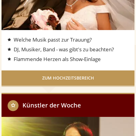
z
e
i
t
s
Welche Musik passt zur Trauung?
b
e
DJ, Musiker, Band - was gibt's zu beachten?
r
Flammende Herzen als Show-Einlage
e
i
c
ZUM HOCHZEITSBEREICH
h
Künstler der Woche