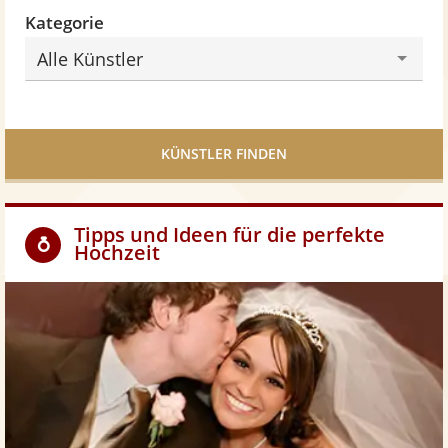
Kategorie
Alle Künstler
KÜNSTLER FINDEN
Tipps und Ideen für die perfekte
Hochzeit
Z
u
m
H
o
c
h