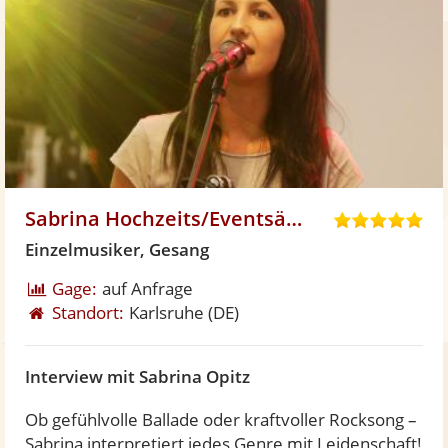
Sabrina Hochzeits/Eventsängerin
5
,
Einzelmusiker, Gesang
0
Gage:
auf Anfrage
v
Standort:
Karlsruhe
(DE)
o
n
5
Interview mit Sabrina Opitz
S
t
Ob gefühlvolle Ballade oder kraftvoller Rocksong –
e
Sabrina interpretiert jedes Genre mit Leidenschaft!