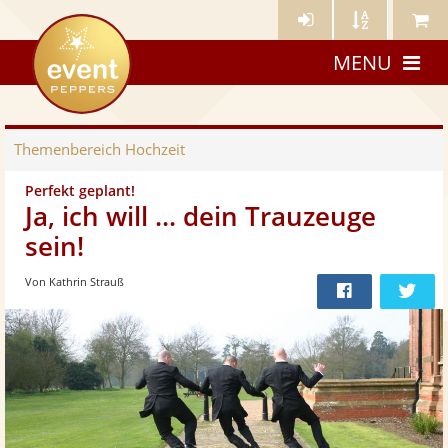
Künstler-
Künstler
Meine
eventpeppers
Login
A-
Künstle
MENU
Z
Themenbereich
Hochzeit
Perfekt geplant!
Ja, ich will ... dein Trauzeuge
sein!
Von Kathrin Strauß
Bei
Twit
Facebook
teilen