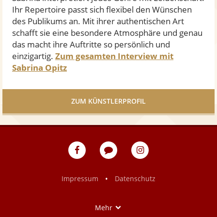
r
Ihr Repertoire passt sich flexibel den Wünschen
n
des Publikums an. Mit ihrer authentischen Art
e
schafft sie eine besondere Atmosphäre und genau
n
das macht ihre Auftritte so persönlich und
einzigartig.
Zum gesamten Interview mit
Sabrina Opitz
ZUM KÜNSTLERPROFIL
eventpeppers
Blog
eventpeppers
auf
auf
Facebook
Instagram
•
Impressum
Datenschutz
Show
Mehr