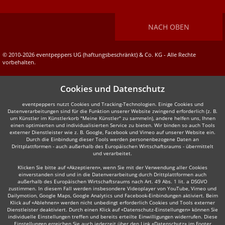
NACH OBEN
© 2010-2026 eventpeppers UG (haftungsbeschränkt) & Co. KG - Alle Rechte
vorbehalten.
Cookies und Datenschutz
eventpeppers nutzt Cookies und Tracking-Technologien. Einige Cookies und
Datenverarbeitungen sind für die Funktion unserer Website zwingend erforderlich (z. B.
um Künstler im Künstlerkorb "Meine Künstler" zu sammeln), andere helfen uns, Ihnen
einen optimierten und individualisierten Service zu bieten. Wir binden so auch Tools
externer Dienstleister wie z. B. Google, Facebook und Vimeo auf unserer Website ein.
Durch die Einbindung dieser Tools werden personenbezogene Daten an
Drittplattformen - auch außerhalb des Europäischen Wirtschaftsraums - übermittelt
und verarbeitet.
Klicken Sie bitte auf «Akzeptieren», wenn Sie mit der Verwendung aller Cookies
einverstanden sind und in die Datenverarbeitung durch Drittplattformen auch
außerhalb des Europäischen Wirtschaftsraums nach Art. 49 Abs. 1 lit. a DSGVO
zustimmen. In diesem Fall werden insbesondere Videoplayer von YouTube, Vimeo und
Dailymotion, Google Maps, Google Analytics und Facebook-Einbindungen aktiviert. Beim
Klick auf «Ablehnen» werden nicht unbedingt erforderlich Cookies und Tools externer
Dienstleister deaktiviert. Durch einen Klick auf «Datenschutz-Einstellungen» können Sie
individuelle Einstellungen treffen und bereits erteilte Einwilligungen widerrufen. Diese
Einstellungen erreichen Sie auch jederzeit über den Link «Datenschutz» im Footer