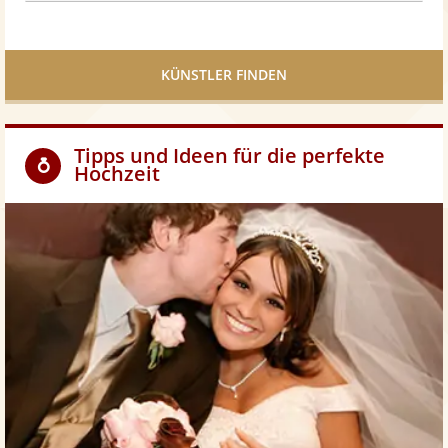
KÜNSTLER FINDEN
Tipps und Ideen für die perfekte
Hochzeit
Z
u
m
H
o
c
h
z
e
i