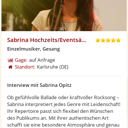
Sabrina Hochzeits/Eventsängerin
5
,
Einzelmusiker, Gesang
0
Gage:
auf Anfrage
v
Standort:
Karlsruhe
(DE)
o
n
5
Interview mit Sabrina Opitz
S
t
Ob gefühlvolle Ballade oder kraftvoller Rocksong –
e
Sabrina interpretiert jedes Genre mit Leidenschaft!
r
Ihr Repertoire passt sich flexibel den Wünschen
n
des Publikums an. Mit ihrer authentischen Art
e
schafft sie eine besondere Atmosphäre und genau