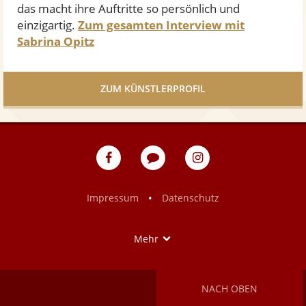
n
das macht ihre Auftritte so persönlich und
einzigartig.
Zum gesamten Interview mit
Sabrina Opitz
ZUM KÜNSTLERPROFIL
eventpeppers
Blog
eventpeppers
auf
auf
Facebook
Instagram
•
Impressum
Datenschutz
Show
Mehr
NACH OBEN