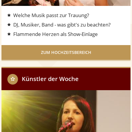
t
s
Welche Musik passt zur Trauung?
b
e
DJ, Musiker, Band - was gibt's zu beachten?
r
Flammende Herzen als Show-Einlage
e
i
c
ZUM HOCHZEITSBEREICH
h
Künstler der Woche