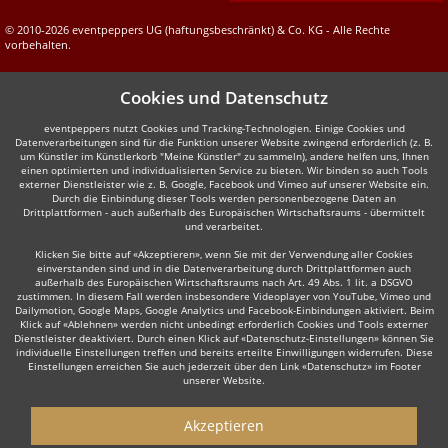
© 2010-2026 eventpeppers UG (haftungsbeschränkt) & Co. KG - Alle Rechte
vorbehalten.
Cookies und Datenschutz
eventpeppers nutzt Cookies und Tracking-Technologien. Einige Cookies und
Datenverarbeitungen sind für die Funktion unserer Website zwingend erforderlich (z. B.
um Künstler im Künstlerkorb "Meine Künstler" zu sammeln), andere helfen uns, Ihnen
einen optimierten und individualisierten Service zu bieten. Wir binden so auch Tools
externer Dienstleister wie z. B. Google, Facebook und Vimeo auf unserer Website ein.
Durch die Einbindung dieser Tools werden personenbezogene Daten an
Drittplattformen - auch außerhalb des Europäischen Wirtschaftsraums - übermittelt
und verarbeitet.
Klicken Sie bitte auf «Akzeptieren», wenn Sie mit der Verwendung aller Cookies
einverstanden sind und in die Datenverarbeitung durch Drittplattformen auch
außerhalb des Europäischen Wirtschaftsraums nach Art. 49 Abs. 1 lit. a DSGVO
zustimmen. In diesem Fall werden insbesondere Videoplayer von YouTube, Vimeo und
Dailymotion, Google Maps, Google Analytics und Facebook-Einbindungen aktiviert. Beim
Klick auf «Ablehnen» werden nicht unbedingt erforderlich Cookies und Tools externer
Dienstleister deaktiviert. Durch einen Klick auf «Datenschutz-Einstellungen» können Sie
individuelle Einstellungen treffen und bereits erteilte Einwilligungen widerrufen. Diese
Einstellungen erreichen Sie auch jederzeit über den Link «Datenschutz» im Footer
unserer Website.
Akzeptieren