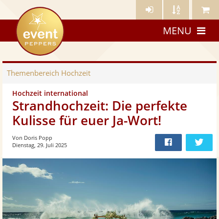
Künstler-
Künstler
Meine
eventpeppers
Login
A-
Künstle
MENU
Z
Themenbereich
Hochzeit
Hochzeit international
Strandhochzeit: Die perfekte
Kulisse für euer Ja-Wort!
Von Doris Popp
Dienstag, 29. Juli 2025
Bei
Twit
Facebook
teilen