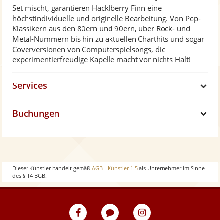
Set mischt, garantieren Hacklberry Finn eine
höchstindividuelle und originelle Bearbeitung. Von Pop-
Klassikern aus den 80ern und 90ern, über Rock- und
Metal-Nummern bis hin zu aktuellen Charthits und sogar
Coverversionen von Computerspielsongs, die
experimentierfreudige Kapelle macht vor nichts Halt!
Services
S
Buchungen
h
S
o
h
w
o
Dieser Künstler handelt gemäß
AGB - Künstler 1.5
als Unternehmer im Sinne
des § 14 BGB.
w
eventpeppers
Blog
eventpeppers