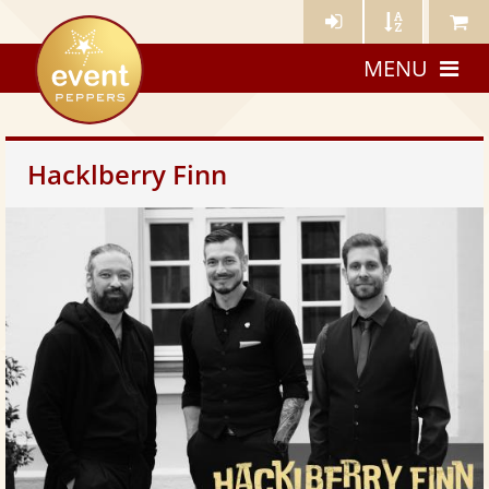
Künstler-
Künstler
Meine
eventpeppers
Login
A-
Künstle
MENU
Z
Hacklberry Finn