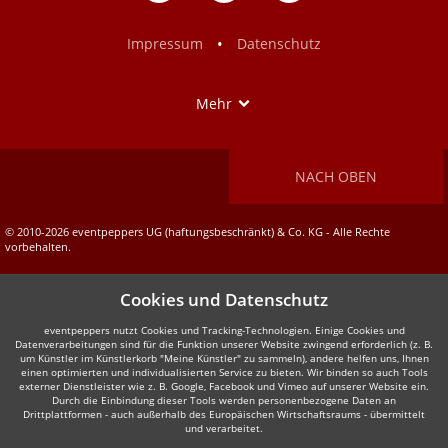
auf
auf
Facebook
Instagram
•
Impressum
Datenschutz
Show
Mehr
NACH OBEN
© 2010-2026 eventpeppers UG (haftungsbeschränkt) & Co. KG - Alle Rechte
vorbehalten.
Cookies und Datenschutz
eventpeppers nutzt Cookies und Tracking-Technologien. Einige Cookies und
Datenverarbeitungen sind für die Funktion unserer Website zwingend erforderlich (z. B.
um Künstler im Künstlerkorb "Meine Künstler" zu sammeln), andere helfen uns, Ihnen
einen optimierten und individualisierten Service zu bieten. Wir binden so auch Tools
externer Dienstleister wie z. B. Google, Facebook und Vimeo auf unserer Website ein.
Durch die Einbindung dieser Tools werden personenbezogene Daten an
Drittplattformen - auch außerhalb des Europäischen Wirtschaftsraums - übermittelt
und verarbeitet.