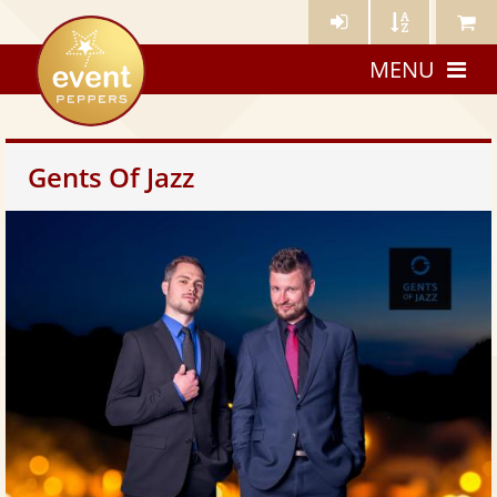
Künstler-
Künstler
Meine
eventpeppers
Login
A-
Künstle
MENU
Z
Gents Of Jazz