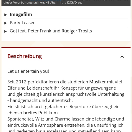
dieser Verarbeitung nach Art. 49 Abs. 1 lit. a DSGVO zu.
Imagefilm
Party Teaser
GoJ feat. Peter Frank und Rüdiger Trosits
Beschreibung
H
Let us entertain you!
i
Seit 2012 perfektionieren die studierten Musiker mit viel
Eifer und Leidenschaft ihr Konzept für ungezwungene
d
und gleichzeitig künstlerisch anspruchsvolle Unterhaltung
- handgemacht und authentisch.
e
Ein stilistisch breit gefächertes Repertoire überzeugt ein
ebenso breites Publikum.
Spontaneität, Witz und Charme lassen eine lebendige und
eindrucksvolle Atmosphäre entstehen, die unaufdringlich
und gediegen bis ausgelassen und mitreißend sein kann.