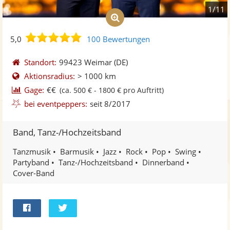
1/11
5,0
5,0
100 Bewertungen
von
5
Standort:
99423 Weimar
(DE)
Sternen
Aktionsradius:
> 1000 km
Gage:
€€
(ca. 500 € - 1800 € pro Auftritt)
bei eventpeppers:
seit 8/2017
Band, Tanz-/Hochzeitsband
Tanzmusik
Barmusik
Jazz
Rock
Pop
Swing
Partyband
Tanz-/Hochzeitsband
Dinnerband
Cover-Band
Bei
Twittern