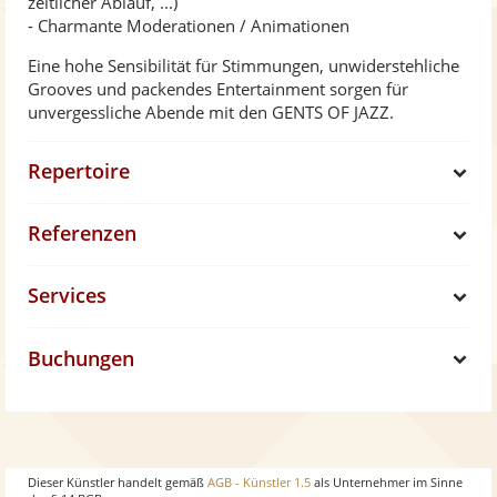
zeitlicher Ablauf, ...)
- Charmante Moderationen / Animationen
Eine hohe Sensibilität für Stimmungen, unwiderstehliche
Grooves und packendes Entertainment sorgen für
unvergessliche Abende mit den GENTS OF JAZZ.
Repertoire
S
Referenzen
h
S
Services
o
h
S
w
Buchungen
o
h
S
w
o
h
w
o
Dieser Künstler handelt gemäß
AGB - Künstler 1.5
als Unternehmer im Sinne