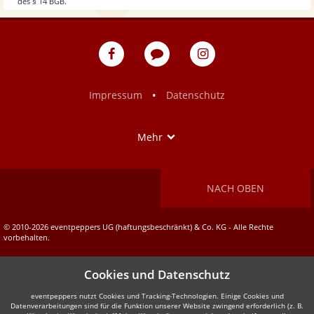
des § 14 BGB.
w
eventpeppers
Blog
eventpeppers
auf
auf
Facebook
Instagram
•
Impressum
Datenschutz
Show
Mehr
NACH OBEN
© 2010-2026 eventpeppers UG (haftungsbeschränkt) & Co. KG - Alle Rechte
vorbehalten.
Cookies und Datenschutz
eventpeppers nutzt Cookies und Tracking-Technologien. Einige Cookies und
Datenverarbeitungen sind für die Funktion unserer Website zwingend erforderlich (z. B.