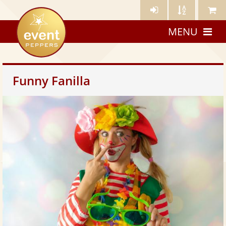
Künstler-
Künstler
Meine
eventpeppers
Login
A-
Künstle
MENU
Z
Funny Fanilla