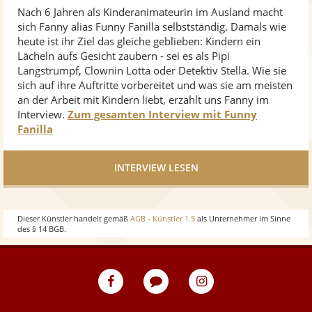
Nach 6 Jahren als Kinderanimateurin im Ausland macht
sich Fanny alias Funny Fanilla selbstständig. Damals wie
heute ist ihr Ziel das gleiche geblieben: Kindern ein
Lächeln aufs Gesicht zaubern - sei es als Pipi
Langstrumpf, Clownin Lotta oder Detektiv Stella. Wie sie
sich auf ihre Auftritte vorbereitet und was sie am meisten
an der Arbeit mit Kindern liebt, erzählt uns Fanny im
Interview.
Zum gesamten Interview mit Funny
Fanilla
INTERVIEW LESEN
Dieser Künstler handelt gemäß
AGB - Künstler 1.5
als Unternehmer im Sinne
des § 14 BGB.
eventpeppers
Blog
eventpeppers
auf
auf
Facebook
Instagram