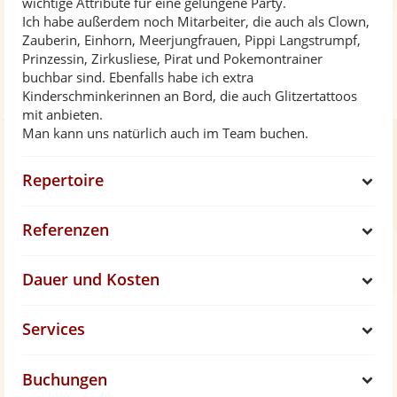
wichtige Attribute für eine gelungene Party.
Ich habe außerdem noch Mitarbeiter, die auch als Clown,
Zauberin, Einhorn, Meerjungfrauen, Pippi Langstrumpf,
Prinzessin, Zirkusliese, Pirat und Pokemontrainer
buchbar sind. Ebenfalls habe ich extra
Kinderschminkerinnen an Bord, die auch Glitzertattoos
mit anbieten.
Man kann uns natürlich auch im Team buchen.
Repertoire
S
Referenzen
h
S
Dauer und Kosten
o
h
S
Services
w
o
h
S
w
Buchungen
o
h
S