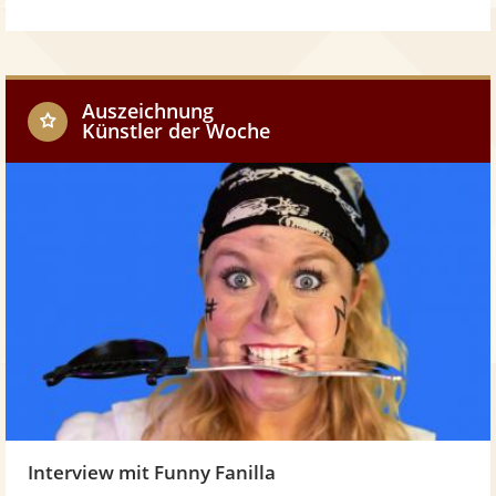
w
o
h
w
o
Auszeichnung
Künstler der Woche
w
Interview mit Funny Fanilla