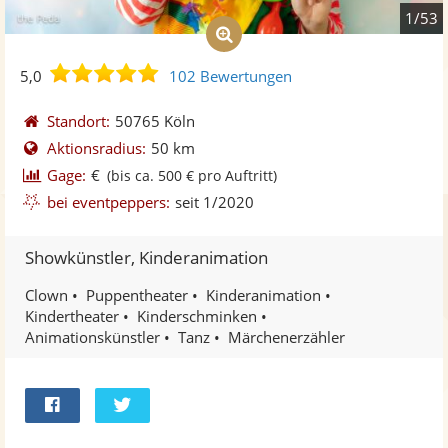
1/53
5,0
5,0
102 Bewertungen
von
5
Standort:
50765 Köln
Sternen
Aktionsradius:
50 km
Gage:
€
(bis ca. 500 € pro Auftritt)
bei eventpeppers:
seit 1/2020
Showkünstler, Kinderanimation
Clown
Puppentheater
Kinderanimation
Kindertheater
Kinderschminken
Animationskünstler
Tanz
Märchenerzähler
Bei
Twittern