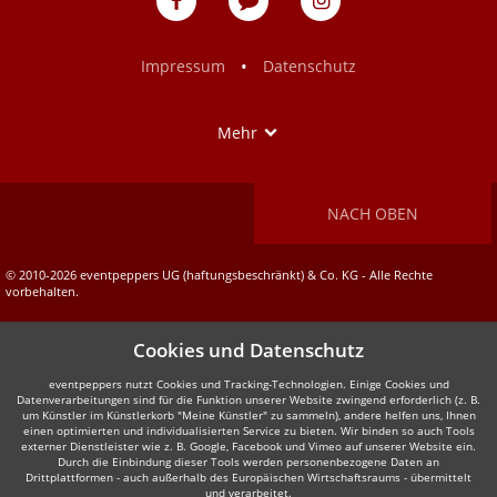
auf
auf
Facebook
Instagram
•
Impressum
Datenschutz
Show
Mehr
NACH OBEN
© 2010-2026 eventpeppers UG (haftungsbeschränkt) & Co. KG - Alle Rechte
vorbehalten.
Cookies und Datenschutz
eventpeppers nutzt Cookies und Tracking-Technologien. Einige Cookies und
Datenverarbeitungen sind für die Funktion unserer Website zwingend erforderlich (z. B.
um Künstler im Künstlerkorb "Meine Künstler" zu sammeln), andere helfen uns, Ihnen
einen optimierten und individualisierten Service zu bieten. Wir binden so auch Tools
externer Dienstleister wie z. B. Google, Facebook und Vimeo auf unserer Website ein.
Durch die Einbindung dieser Tools werden personenbezogene Daten an
Drittplattformen - auch außerhalb des Europäischen Wirtschaftsraums - übermittelt
und verarbeitet.