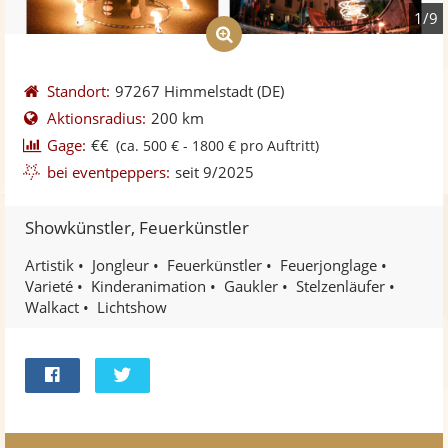
1/9
Standort:
97267 Himmelstadt
(DE)
Aktionsradius:
200 km
Gage:
€€
(ca. 500 € - 1800 € pro Auftritt)
bei eventpeppers:
seit 9/2025
Showkünstler, Feuerkünstler
Artistik
Jongleur
Feuerkünstler
Feuerjonglage
Varieté
Kinderanimation
Gaukler
Stelzenläufer
Walkact
Lichtshow
Bei
Twittern
Facebook