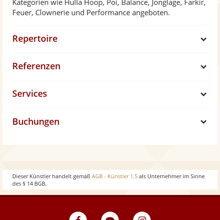
Kategorien wie Hulla Hoop, Poi, Balance, Jonglage, Farkir,
Feuer, Clownerie und Performance angeboten.
Repertoire
S
Referenzen
h
S
Services
o
h
S
w
Buchungen
o
h
S
w
o
h
w
o
Dieser Künstler handelt gemäß
AGB - Künstler 1.5
als Unternehmer im Sinne
des § 14 BGB.
w
eventpeppers
Blog
eventpeppers