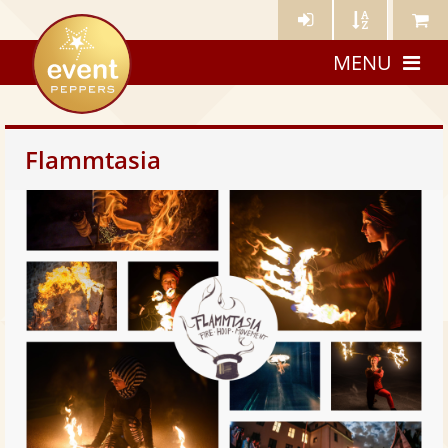
Künstler-
Künstler
Meine
eventpeppers
Login
A-
Künstle
MENU
Z
Flammtasia