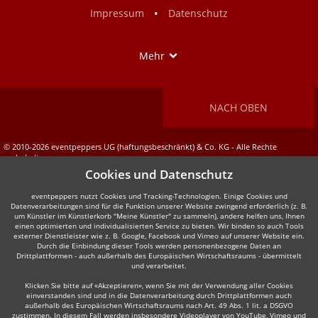
•
Impressum
Datenschutz
Show
Mehr
NACH OBEN
© 2010-2026 eventpeppers UG (haftungsbeschränkt) & Co. KG - Alle Rechte
vorbehalten.
Cookies und Datenschutz
eventpeppers nutzt Cookies und Tracking-Technologien. Einige Cookies und
Datenverarbeitungen sind für die Funktion unserer Website zwingend erforderlich (z. B.
um Künstler im Künstlerkorb "Meine Künstler" zu sammeln), andere helfen uns, Ihnen
einen optimierten und individualisierten Service zu bieten. Wir binden so auch Tools
externer Dienstleister wie z. B. Google, Facebook und Vimeo auf unserer Website ein.
Durch die Einbindung dieser Tools werden personenbezogene Daten an
Drittplattformen - auch außerhalb des Europäischen Wirtschaftsraums - übermittelt
und verarbeitet.
Klicken Sie bitte auf «Akzeptieren», wenn Sie mit der Verwendung aller Cookies
einverstanden sind und in die Datenverarbeitung durch Drittplattformen auch
außerhalb des Europäischen Wirtschaftsraums nach Art. 49 Abs. 1 lit. a DSGVO
zustimmen. In diesem Fall werden insbesondere Videoplayer von YouTube, Vimeo und