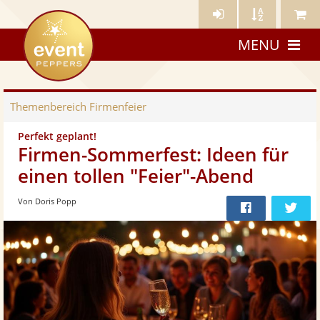
Künstler-
Künstler
Meine
eventpeppers
Login
A-
Künstle
MENU
Z
Themenbereich
Firmenfeier
Perfekt geplant!
Firmen-Sommerfest: Ideen für
einen tollen "Feier"-Abend
Von Doris Popp
Bei
Twit
Facebook
teilen