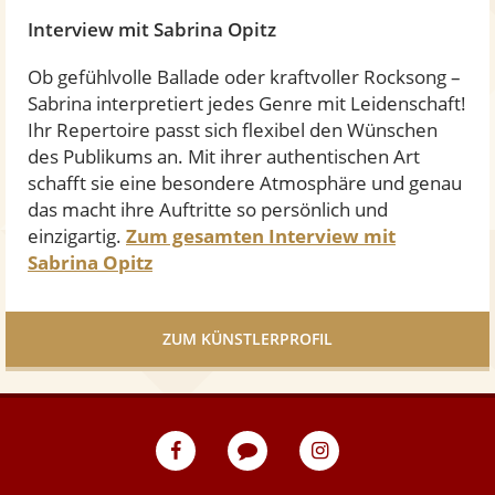
5
Interview mit Sabrina Opitz
S
t
Ob gefühlvolle Ballade oder kraftvoller Rocksong –
e
Sabrina interpretiert jedes Genre mit Leidenschaft!
r
Ihr Repertoire passt sich flexibel den Wünschen
n
des Publikums an. Mit ihrer authentischen Art
e
schafft sie eine besondere Atmosphäre und genau
n
das macht ihre Auftritte so persönlich und
einzigartig.
Zum gesamten Interview mit
Sabrina Opitz
ZUM KÜNSTLERPROFIL
eventpeppers
Blog
eventpeppers
auf
auf
Facebook
Instagram