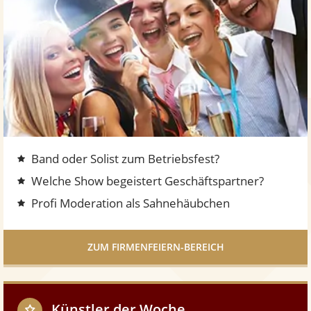
F
i
r
m
e
n
f
e
i
Band oder Solist zum Betriebsfest?
e
r
Welche Show begeistert Geschäftspartner?
n
Profi Moderation als Sahnehäubchen
-
B
e
ZUM FIRMENFEIERN-BEREICH
r
e
i
Künstler der Woche
c