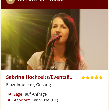
h
Sabrina Hochzeits/Eventsängerin
5
,
Einzelmusiker, Gesang
0
Gage:
auf Anfrage
v
Standort:
Karlsruhe
(DE)
o
n