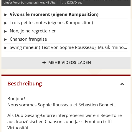
dieser Verarbeitung nach Art. 49 Abs. 1 lit. a DSGVO zu.
Vivons le moment (eigene Komposition)
Trois petites notes (eigenes Komposition)
Non, je ne regrette rien
Chanson française
Swing mineur ( Text von Sophie Rousseau), Musik "minor swing " von Django Reihnardt und Stéphane Grapelli
Répertoire Jazz und Swing
MEHR VIDEOS LADEN
"Autour de Piaf", ein Konzert mit einer Reise durch Edith Piafs Leben und ihre Chansons
C'est extra
Hallelujah
Beschreibung
H
Samba em preludio
City of stars
Bonjour!
i
Nous sommes Sophie Rousseau et Sébastien Bennett.
"Padam Padam" im Rahmen des Konzerts "Autour de Piaf"
Als Duo Gesang-Gitarre interpretieren wir ein Repertoire
d
aus französischen Chansons und Jazz. Emotion trifft
Virtuosität.