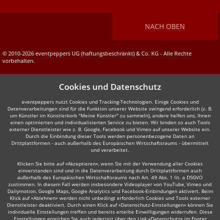
NACH OBEN
© 2010-2026 eventpeppers UG (haftungsbeschränkt) & Co. KG - Alle Rechte
vorbehalten.
Cookies und Datenschutz
eventpeppers nutzt Cookies und Tracking-Technologien. Einige Cookies und
Datenverarbeitungen sind für die Funktion unserer Website zwingend erforderlich (z. B.
um Künstler im Künstlerkorb "Meine Künstler" zu sammeln), andere helfen uns, Ihnen
einen optimierten und individualisierten Service zu bieten. Wir binden so auch Tools
externer Dienstleister wie z. B. Google, Facebook und Vimeo auf unserer Website ein.
Durch die Einbindung dieser Tools werden personenbezogene Daten an
Drittplattformen - auch außerhalb des Europäischen Wirtschaftsraums - übermittelt
und verarbeitet.
Klicken Sie bitte auf «Akzeptieren», wenn Sie mit der Verwendung aller Cookies
einverstanden sind und in die Datenverarbeitung durch Drittplattformen auch
außerhalb des Europäischen Wirtschaftsraums nach Art. 49 Abs. 1 lit. a DSGVO
zustimmen. In diesem Fall werden insbesondere Videoplayer von YouTube, Vimeo und
Dailymotion, Google Maps, Google Analytics und Facebook-Einbindungen aktiviert. Beim
Klick auf «Ablehnen» werden nicht unbedingt erforderlich Cookies und Tools externer
Dienstleister deaktiviert. Durch einen Klick auf «Datenschutz-Einstellungen» können Sie
individuelle Einstellungen treffen und bereits erteilte Einwilligungen widerrufen. Diese
Einstellungen erreichen Sie auch jederzeit über den Link «Datenschutz» im Footer