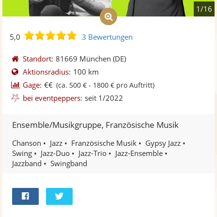
1/16
5,0
5,0
3 Bewertungen
von
5
Standort:
81669 München
(DE)
Sternen
Aktionsradius:
100 km
Gage:
€€
(ca. 500 € - 1800 € pro Auftritt)
bei eventpeppers:
seit 1/2022
Ensemble/Musikgruppe, Französische Musik
Chanson
Jazz
Französische Musik
Gypsy Jazz
Swing
Jazz-Duo
Jazz-Trio
Jazz-Ensemble
Jazzband
Swingband
Bei
Twittern