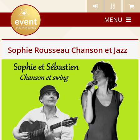
Künstler-
Künstler
Meine
eventpeppers
Login
A-
Künstle
MENU
Z
Sophie Rousseau Chanson et Jazz