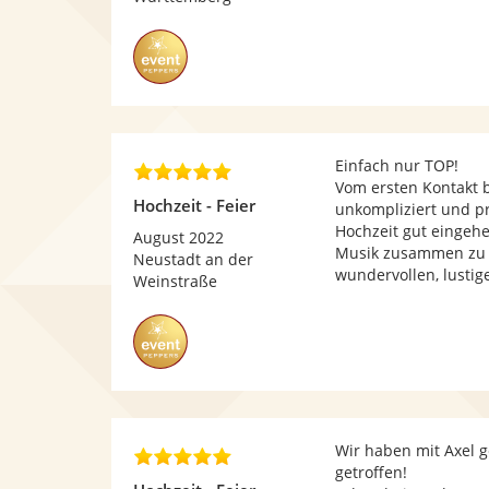
S
t
e
r
n
e
n
Einfach nur TOP!
5
Vom ersten Kontakt 
,
Hochzeit - Feier
unkompliziert und pr
0
Hochzeit gut eingehe
v
August 2022
Musik zusammen zu b
o
Neustadt an der
wundervollen, lustig
n
Weinstraße
5
S
t
e
r
n
e
Wir haben mit Axel g
n
5
getroffen!
,