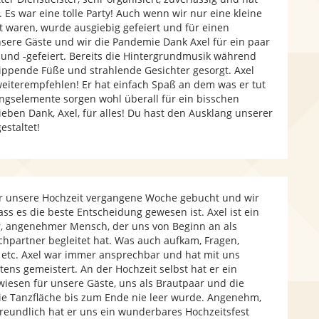
 Es war eine tolle Party! Auch wenn wir nur eine kleine
t waren, wurde ausgiebig gefeiert und für einen
sere Gäste und wir die Pandemie Dank Axel für ein paar
und -gefeiert. Bereits die Hintergrundmusik während
ippende Füße und strahlende Gesichter gesorgt. Axel
eiterempfehlen! Er hat einfach Spaß an dem was er tut
ngselemente sorgen wohl überall für ein bisschen
lieben Dank, Axel, für alles! Du hast den Ausklang unserer
estaltet!
für unsere Hochzeit vergangene Woche gebucht und wir
ss es die beste Entscheidung gewesen ist. Axel ist ein
, angenehmer Mensch, der uns von Beginn an als
hpartner begleitet hat. Was auch aufkam, Fragen,
etc. Axel war immer ansprechbar und hat mit uns
ens gemeistert. An der Hochzeit selbst hat er ein
iesen für unsere Gäste, uns als Brautpaar und die
ie Tanzfläche bis zum Ende nie leer wurde. Angenehm,
reundlich hat er uns ein wunderbares Hochzeitsfest