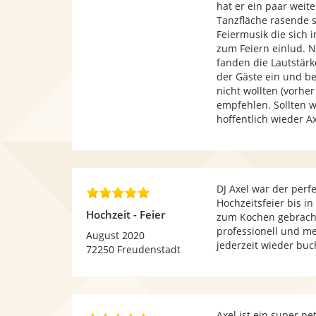
hat er ein paar weit
Tanzfläche rasende s
Feiermusik die sich 
zum Feiern einlud. N
fanden die Lautstärk
der Gäste ein und be
nicht wollten (vorher
empfehlen. Sollten w
hoffentlich wieder 
DJ Axel war der perf
5
Hochzeitsfeier bis i
,
Hochzeit - Feier
zum Kochen gebracht
0
professionell und me
v
August 2020
jederzeit wieder buch
o
72250 Freudenstadt
n
5
S
t
Axel ist ein super ne