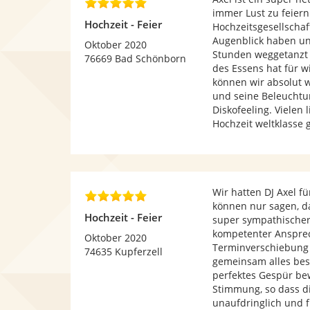
5
e
immer Lust zu feiern.
,
r
Hochzeit - Feier
Hochzeitsgesellschaf
0
n
Augenblick haben un
v
Oktober 2020
e
Stunden weggetanzt 
o
76669 Bad Schönborn
n
des Essens hat für w
n
können wir absolut w
5
und seine Beleuchtu
S
Diskofeeling. Vielen 
t
Hochzeit weltklasse g
e
r
n
e
n
Wir hatten DJ Axel 
5
können nur sagen, da
,
Hochzeit - Feier
super sympathischer
0
kompetenter Ansprec
v
Oktober 2020
Terminverschiebung 
o
74635 Kupferzell
gemeinsam alles best
n
perfektes Gespür bew
5
Stimmung, so dass d
S
unaufdringlich und f
t