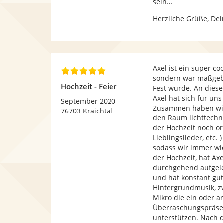
sein…
S
t
Herzliche Grüße, Dei
e
r
n
e
n
Axel ist ein super co
5
sondern war maßgebli
,
Hochzeit - Feier
Fest wurde. An dieser
0
Axel hat sich für un
v
September 2020
Zusammen haben wir 
o
76703 Kraichtal
den Raum lichttechn
n
der Hochzeit noch or
5
Lieblingslieder, etc.
S
sodass wir immer wi
t
der Hochzeit, hat Ax
e
durchgehend aufgeleg
r
und hat konstant gu
n
Hintergrundmusik, z
e
Mikro die ein oder a
n
Überraschungspräsen
unterstützen. Nach 