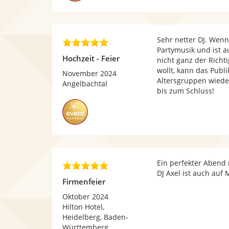
t
e
r
n
Sehr netter DJ. Wenn 
e
4
Partymusik und ist a
n
,
Hochzeit - Feier
nicht ganz der Richt
8
wollt, kann das Publ
v
November 2024
Altersgruppen wiede
o
Angelbachtal
bis zum Schluss!
n
5
S
t
e
r
n
Ein perfekter Abend
e
5
DJ Axel ist auch a
n
,
Firmenfeier
0
v
Oktober 2024
o
Hilton Hotel,
n
Heidelberg, Baden-
5
Württemberg