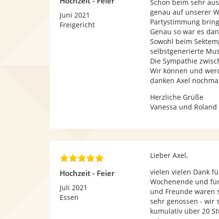
Hochzeit - Feier
Schon beim sehr aus
0
genau auf unserer We
v
Juni 2021
Partystimmung bring
o
Freigericht
Genau so war es dan
n
Sowohl beim Sektemp
5
selbstgenerierte Mus
S
Die Sympathie zwisc
t
Wir können und werd
e
danken Axel nochmal
r
n
Herzliche Grüße
e
Vanessa und Roland
n
Lieber Axel,
5
,
vielen vielen Dank 
Hochzeit - Feier
0
Wochenende und für 
v
Juli 2021
und Freunde waren su
o
Essen
sehr genossen - wir
n
kumulativ über 20 S
5