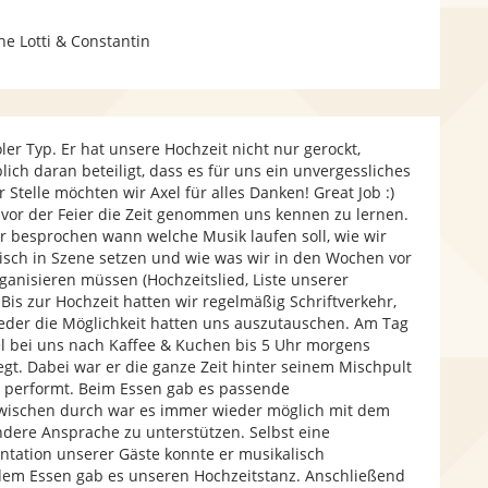
ne Lotti & Constantin
oler Typ. Er hat unsere Hochzeit nicht nur gerockt,
ch daran beteiligt, dass es für uns ein unvergessliches
 Stelle möchten wir Axel für alles Danken! Great Job :)
s vor der Feier die Zeit genommen uns kennen zu lernen.
besprochen wann welche Musik laufen soll, wie wir
isch in Szene setzen und wie was wir in den Wochen vor
ganisieren müssen (Hochzeitslied, Liste unserer
 ) Bis zur Hochzeit hatten wir regelmäßig Schriftverkehr,
eder die Möglichkeit hatten uns auszutauschen. Am Tag
el bei uns nach Kaffee & Kuchen bis 5 Uhr morgens
t. Dabei war er die ganze Zeit hinter seinem Mischpult
t performt. Beim Essen gab es passende
wischen durch war es immer wieder möglich mit dem
ndere Ansprache zu unterstützen. Selbst eine
tation unserer Gäste konnte er musikalisch
dem Essen gab es unseren Hochzeitstanz. Anschließend