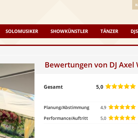
K
SOLOMUSIKER
SHOWKÜNSTLER
TÄNZER
DJS
Bewertungen von
DJ Axel
Gesamt
5,0
4
Planung/Abstimmung
4,9
5
Performance/Auftritt
5,0