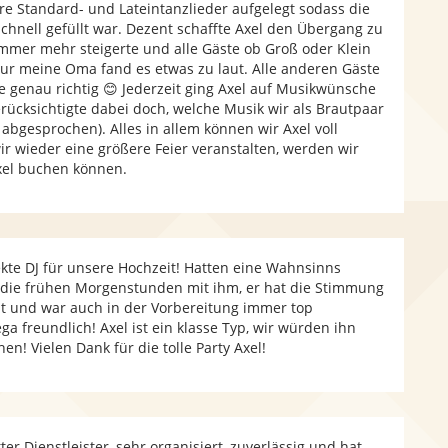
ere Standard- und Lateintanzlieder aufgelegt sodass die
chnell gefüllt war. Dezent schaffte Axel den Übergang zu
immer mehr steigerte und alle Gäste ob Groß oder Klein
ur meine Oma fand es etwas zu laut. Alle anderen Gäste
e genau richtig 😊 Jederzeit ging Axel auf Musikwünsche
rücksichtigte dabei doch, welche Musik wir als Brautpaar
 abgesprochen). Alles in allem können wir Axel voll
ir wieder eine größere Feier veranstalten, werden wir
Axel buchen können.
ekte DJ für unsere Hochzeit! Hatten eine Wahnsinns
n die frühen Morgenstunden mit ihm, er hat die Stimmung
 und war auch in der Vorbereitung immer top
ga freundlich! Axel ist ein klasse Typ, wir würden ihn
en! Vielen Dank für die tolle Party Axel!
tter Dienstleister, sehr organisiert, zuverlässig und hat