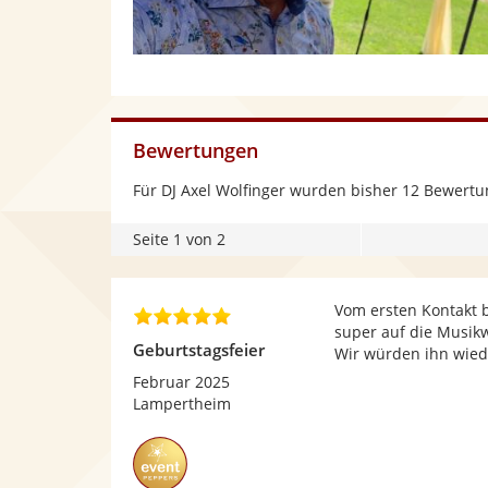
Bewertungen
Für DJ Axel Wolfinger wurden bisher 12 Bewert
Seite 1 von 2
Vom ersten Kontakt b
5
super auf die Musik
,
Geburtstagsfeier
Wir würden ihn wied
0
v
Februar 2025
o
Lampertheim
n
5
S