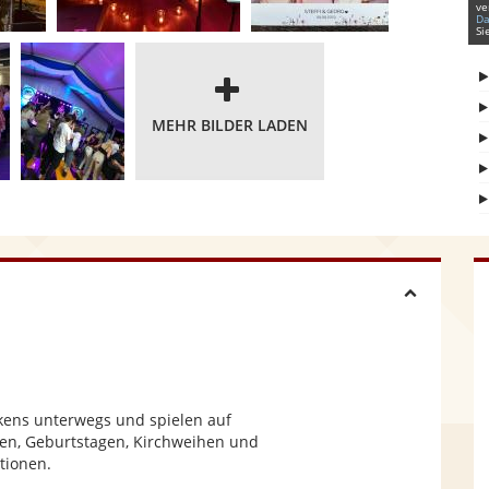
ve
Da
Si
MEHR BILDER LADEN
H
i
d
nkens unterwegs und spielen auf
sten, Geburtstagen, Kirchweihen und
tionen.
e