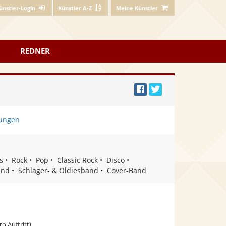
ünstler-Login
Künstler A-Z
Meine Künstler
REDNER
Bei
Twittern
Facebook
ungen
teilen
s
Rock
Pop
Classic Rock
Disco
and
Schlager- & Oldiesband
Cover-Band
ro Auftritt)