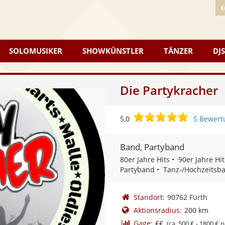
K
SOLOMUSIKER
SHOWKÜNSTLER
TÄNZER
DJS
Die Partykracher
5,0
5,0
5 Bewert
von
5
Band, Partyband
Sternen
80er Jahre Hits
90er Jahre Hit
Partyband
Tanz-/Hochzeitsb
Standort:
90762 Fürth
Aktionsradius:
200 km
Gage:
€€
(ca. 500 € - 1800 € p