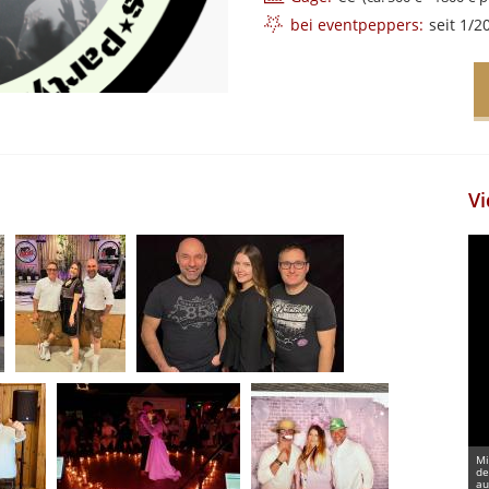
bei eventpeppers:
seit 1/2
Vi
Mi
de
au