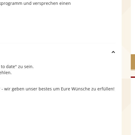
sikprogramm und versprechen einen
H
o date" zu sein.
i
ehlen.
d
r - wir geben unser bestes um Eure Wünsche zu erfüllen!
e