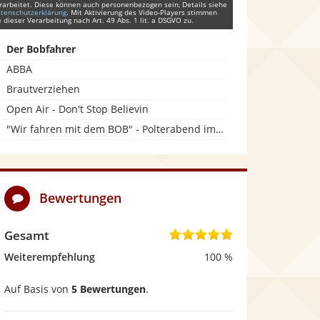
rarbeitet. Diese können auch personenbezogen sein, Details siehe
tenschutzerklärung
. Mit Aktivierung des Video-Players stimmen
e dieser Verarbeitung nach Art. 49 Abs. 1 lit. a DSGVO zu.
Der Bobfahrer
ABBA
Brautverziehen
Open Air - Don't Stop Believin
"Wir fahren mit dem BOB" - Polterabend im Festzelt
Bewertungen
Gesamt
5
,
Weiterempfehlung
100 %
0
Auf Basis von
5 Bewertungen
.
v