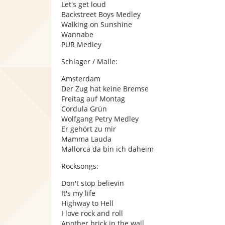
Let's get loud
Backstreet Boys Medley
Walking on Sunshine
Wannabe
PUR Medley
Schlager / Malle:
Amsterdam
Der Zug hat keine Bremse
Freitag auf Montag
Cordula Grün
Wolfgang Petry Medley
Er gehört zu mir
Mamma Lauda
Mallorca da bin ich daheim
Rocksongs:
Don't stop believin
It's my life
Highway to Hell
I love rock and roll
Another brick in the wall