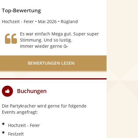
o
n
Top-Bewertung
5
Hochzeit - Feier
Mai 2026
Rügland
S
Es war einfach Mega gut. Super super
t
Stimmung. Und so lustig.
Immer wieder gerne 🥳
e
r
BEWERTUNGEN LESEN
n
e
n
Buchungen
Die Partykracher wird gerne für folgende
Events angefragt:
Hochzeit - Feier
Festzelt