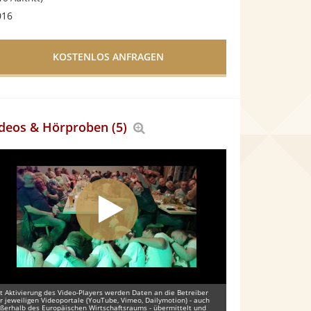
016
deos & Hörproben (5)
Bereich
vergrößern
t Aktivierung des Video-Players werden Daten an die Betreiber
r jeweiligen Videoportale (YouTube, Vimeo, Dailymotion) - auch
ßerhalb des Europäischen Wirtschaftsraums - übermittelt und