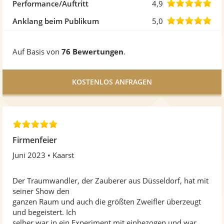
5
von
4,9
Performance/Auftritt
4,9
Ste
5
von
5,0
Anklang beim Publikum
5,0
Ste
5
von
Auf Basis von
76 Bewertungen
.
Ste
5
Ste
5
,
Firmenfeier
0
Juni 2023
Kaarst
v
o
n
Der Traumwandler, der Zauberer aus Düsseldorf, hat mit
5
seiner Show den
S
ganzen Raum und auch die größten Zweifler überzeugt
t
und begeistert. Ich
e
selber war in ein Experiment mit einbezogen und war