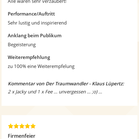
Alle waren sehr verzaubert!
n
Performance/Auftritt
Sehr lustig und inspirierend
Anklang beim Publikum
Begeisterung
Weiterempfehlung
zu 100% eine Weiterempfelung
Kommentar von Der Traumwandler - Klaus Lüpertz:
2 x Jacky und 1 x Fee ... unvergessen ... ;o) ...
5
,
Firmenfeier