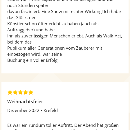
r
noch Stunden später
n
davon fasziniert. Eine Show mit echter Wirkung! Ich habe
e
das Glück, den
n
Künstler schon öfter erlebt zu haben (auch als
Auftraggeber) und habe
ihn als zuverlässigen Menschen erlebt. Auch als Walk-Act,
bei dem das
Publikum aller Generationen vom Zauberer mit
einbezogen wird, war seine
Buchung ein voller Erfolg.
5
,
Weihnachtsfeier
0
Dezember 2022
Krefeld
v
o
n
Es war ein rundum toller Auftritt. Der Abend hat großen
5