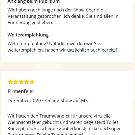
Anklang beim Publikum
Wir haben noch lange nach der Show über die
Veranstaltung gesprochen. Ich denke, Sie sind allen in
Erinnerung geblieben.
Weiterempfehlung
Weiterempfehlung? Natürlich werden wir Sie
weiterempfehlen, haben wir tatsächlich auch bereits!
5
,
Firmenfeier
0
Dezember 2020
Online-Show auf MS Teams
v
o
n
Wir hatten den Traumwandler für unsere virtuelle
5
Weihnachtsfeier gebucht und waren begeistert! Tolles
S
Konzept, überraschende Zauberkunststücke und super
t
Performance! Danke Traumwandler!