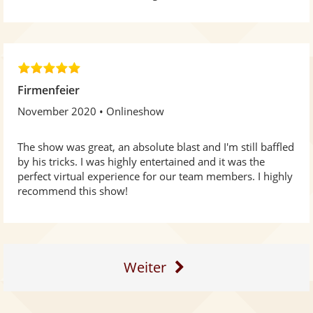
5
,
Firmenfeier
0
November 2020
Onlineshow
v
o
n
The show was great, an absolute blast and I'm still baffled
5
by his tricks. I was highly entertained and it was the
S
perfect virtual experience for our team members. I highly
t
recommend this show!
e
r
n
e
n
Weiter