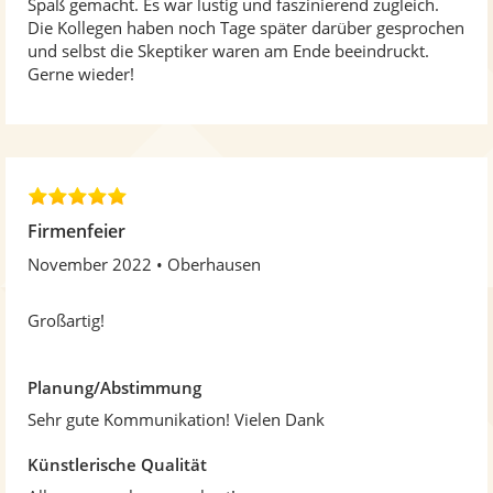
Spaß gemacht. Es war lustig und faszinierend zugleich.
S
Die Kollegen haben noch Tage später darüber gesprochen
t
und selbst die Skeptiker waren am Ende beeindruckt.
e
Gerne wieder!
r
n
e
n
5
,
Firmenfeier
0
November 2022
Oberhausen
v
o
n
Großartig!
5
S
t
Planung/Abstimmung
e
Sehr gute Kommunikation! Vielen Dank
r
n
Künstlerische Qualität
e