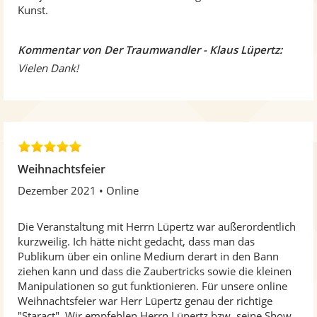
Kunst.
Kommentar von Der Traumwandler - Klaus Lüpertz:
Vielen Dank!
5
,
Weihnachtsfeier
0
Dezember 2021
Online
v
o
n
Die Veranstaltung mit Herrn Lüpertz war außerordentlich
5
kurzweilig. Ich hätte nicht gedacht, dass man das
S
Publikum über ein online Medium derart in den Bann
t
ziehen kann und dass die Zaubertricks sowie die kleinen
e
Manipulationen so gut funktionieren. Für unsere online
r
Weihnachtsfeier war Herr Lüpertz genau der richtige
n
"Staract". Wir empfehlen Herrn Lüpertz bzw. seine Show