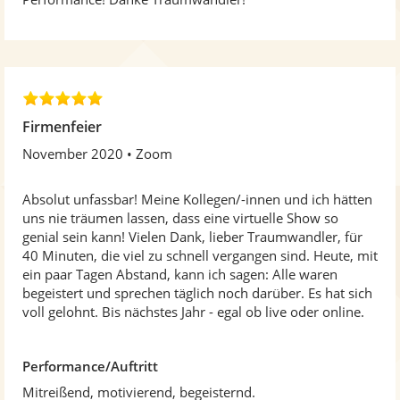
e
r
n
e
n
5
,
Firmenfeier
0
November 2020
Zoom
v
o
n
Absolut unfassbar! Meine Kollegen/-innen und ich hätten
5
uns nie träumen lassen, dass eine virtuelle Show so
S
genial sein kann! Vielen Dank, lieber Traumwandler, für
t
40 Minuten, die viel zu schnell vergangen sind. Heute, mit
e
ein paar Tagen Abstand, kann ich sagen: Alle waren
r
begeistert und sprechen täglich noch darüber. Es hat sich
n
voll gelohnt. Bis nächstes Jahr - egal ob live oder online.
e
n
Performance/Auftritt
Mitreißend, motivierend, begeisternd.