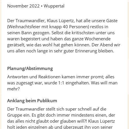
0
November 2022
Wuppertal
v
o
n
Der Traumwandler, Klaus Lüpertz, hat alle unsere Gäste
5
(Weihnachtsfeier mit knapp 40 Personen) restlos in
S
seinen Bann gezogen. Selbst die kritischsten unter uns
t
waren begeistert und haben das ganze Wochenende
e
gerätselt, wie das wohl hat gehen können. Der Abend wir
r
uns allen noch lange in sehr guter Erinnerung bleiben.
n
e
n
Planung/Abstimmung
Antworten und Reaktionen kamen immer promt; alles
was zugesagt war, wurde 1:1 eingehalten. Was will man
mehr?
Anklang beim Publikum
Der Traumwandler stellt sich super schnell auf die
Gruppe ein. Es gibt doch immer mindestens einen, der
das alles nicht glaubt oder glauben will?! Klaus Lüpertz
holt jeden einzelnen ab und überzeugt ihn von seiner