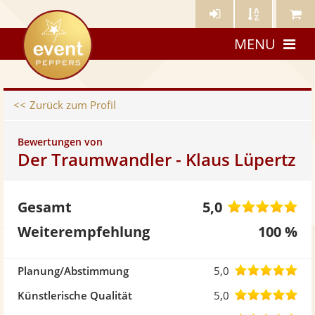
Künstler-
Künstler
Meine
eventpeppers
Login
A-
Künstle
MENU
Z
Zurück zum Profil
Bewertungen von
Der Traumwandler - Klaus Lüpertz
5,
Gesamt
5,0
vo
Weiterempfehlung
100 %
5
5,0
Planung/Abstimmung
5,0
St
von
5,0
Künstlerische Qualität
5,0