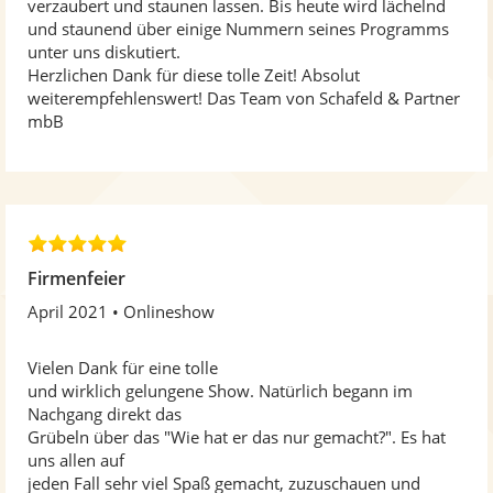
verzaubert und staunen lassen. Bis heute wird lächelnd
und staunend über einige Nummern seines Programms
unter uns diskutiert.
Herzlichen Dank für diese tolle Zeit! Absolut
weiterempfehlenswert! Das Team von Schafeld & Partner
mbB
5
,
Firmenfeier
0
April 2021
Onlineshow
v
o
n
Vielen Dank für eine tolle
5
und wirklich gelungene Show. Natürlich begann im
S
Nachgang direkt das
t
Grübeln über das "Wie hat er das nur gemacht?". Es hat
e
uns allen auf
r
jeden Fall sehr viel Spaß gemacht, zuzuschauen und