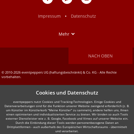
auf
auf
Facebook
Instagram
•
Impressum
Datenschutz
Show
Mehr
NACH OBEN
© 2010-2026 eventpeppers UG (haftungsbeschränkt) & Co. KG - Alle Rechte
vorbehalten.
Cookies und Datenschutz
eventpeppers nutzt Cookies und Tracking-Technologien. Einige Cookies und
Datenverarbeitungen sind für die Funktion unserer Website zwingend erforderlich (z. B.
um Künstler im Künstlerkorb "Meine Künstler" zu sammeln), andere helfen uns, Ihnen
einen optimierten und individualisierten Service zu bieten. Wir binden so auch Tools
externer Dienstleister wie z. B. Google, Facebook und Vimeo auf unserer Website ein.
Durch die Einbindung dieser Tools werden personenbezogene Daten an
Drittplattformen - auch außerhalb des Europäischen Wirtschaftsraums - übermittelt
und verarbeitet.