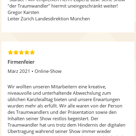
e
"der Traumwandler" hiermit uneingeschränkt weiter!
n
Gregor Karsten
Leiter Zürich Landesdirektion München
5
,
Firmenfeier
0
März 2021
Online-Show
v
o
n
Wir wollten unseren Mitarbeitern eine kreative,
5
niveauvolle und unterhaltende Abwechslung zum
S
üblichen Kanzleialltag bieten und unsere Erwartungen
t
wurden mehr als erfüllt. Wir alle waren von der Person
e
des Traumwandlers und der Präsentation sowie den
r
Inhalten seiner Show restlos begeistert. Der
n
Traumwandler hat uns trotz dem Hindernis der digitalen
e
Übertragung während seiner Show immer wieder
n