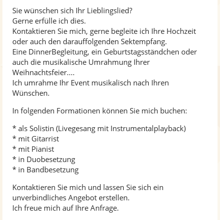
Sie wünschen sich Ihr Lieblingslied?
Für immer ab jetzt
Gerne erfülle ich dies.
Dein ist mein ganzes Herz
Kontaktieren Sie mich, gerne begleite ich Ihre Hochzeit
Amazed - Lonestar
oder auch den darauffolgenden Sektempfang.
Eine DinnerBegleitung, ein Geburtstagsständchen oder
"Funkelperlenaugen"
auch die musikalische Umrahmung Ihrer
There is love (The wedding song)
Weihnachtsfeier....
Sag es laut
Ich umrahme Ihr Event musikalisch nach Ihren
Wünschen.
"Das Beste" Silbermond
"Dir gehört mein Herz - (Tarzan-Musical)
In folgenden Formationen können Sie mich buchen:
"Dir gehört mein Herz" - Tarzan Musical (mit Pianist)
* als Solistin (Livegesang mit Instrumentalplayback)
The book of love - Peter Gabriel
* mit Gitarrist
* mit Pianist
"Only hope" - Mandy Moore
* in Duobesetzung
Ich reich dir meine Hand
* in Bandbesetzung
"I don´t want a lover" - Texas (Stadtfest Achern)
Kontaktieren Sie mich und lassen Sie sich ein
unverbindliches Angebot erstellen.
Ich freue mich auf Ihre Anfrage.