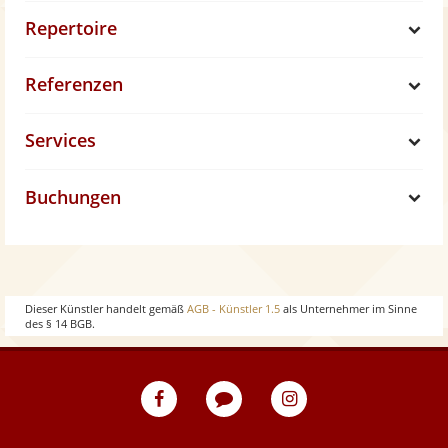
Repertoire
S
Referenzen
h
S
Services
o
h
S
w
Buchungen
o
h
S
w
o
h
w
o
Dieser Künstler handelt gemäß
AGB - Künstler 1.5
als Unternehmer im Sinne
des § 14 BGB.
w
eventpeppers
Blog
eventpeppers
auf
auf
Facebook
Instagram