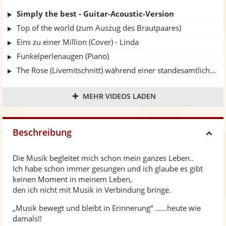
Simply the best - Guitar-Acoustic-Version
Top of the world (zum Auszug des Brautpaares)
Eins zu einer Million (Cover) - Linda
Funkelperlenaugen (Piano)
The Rose (Livemitschnitt) während einer standesamtlichen Trauung
Jolene (2021 Kultur am Fenster und im Garten, Kehl)
MEHR VIDEOS LADEN
Umrahmung Goldene Hochzeit
Mitschnitt Sektempfang "Need you now"
Jesus in your eyes
Beschreibung
H
Wenn du lachst
Ohne dich schlaf ich heut Nacht nicht ein
Die Musik begleitet mich schon mein ganzes Leben..
i
Ich habe schon immer gesungen und ich glaube es gibt
Make you feel my love
keinen Moment in meinem Leben,
Segen auf deinem neuen Weg
d
den ich nicht mit Musik in Verbindung bringe.
Your song
„Musik bewegt und bleibt in Erinnerung“ …...heute wie
Ich kenne nichts (das so schön ist wie du)
e
damals!!
1000miles