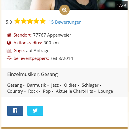
1/29
5,0
5,0
15 Bewertungen
von
5
Standort:
77767 Appenweier
Sternen
Aktionsradius:
300 km
Gage:
auf Anfrage
bei eventpeppers:
seit 8/2014
Einzelmusiker, Gesang
Gesang
Barmusik
Jazz
Oldies
Schlager
Country
Rock
Pop
Aktuelle Chart-Hits
Lounge
Bei
Twittern
Facebook