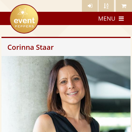
Künstler-
Künstler
Meine
eventpeppers
Login
A-
Künstle
MENU
Z
Corinna Staar