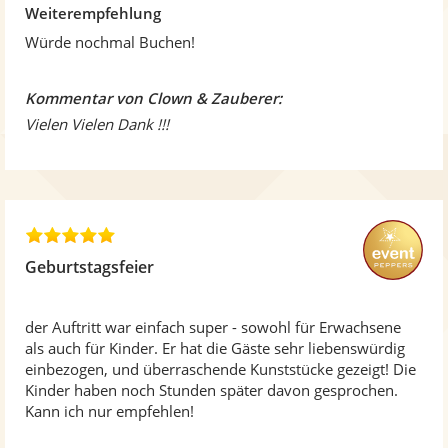
Weiterempfehlung
Würde nochmal Buchen!
Kommentar von Clown & Zauberer:
Vielen Vielen Dank !!!
5
,
Geburtstagsfeier
0
v
o
der Auftritt war einfach super - sowohl für Erwachsene
n
als auch für Kinder. Er hat die Gäste sehr liebenswürdig
5
einbezogen, und überraschende Kunststücke gezeigt! Die
S
Kinder haben noch Stunden später davon gesprochen.
t
Kann ich nur empfehlen!
e
r