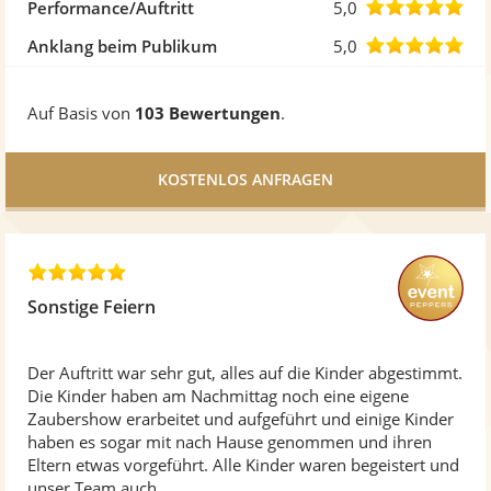
5
von
5,0
Performance/Auftritt
5,0
Ste
5
von
5,0
Anklang beim Publikum
5,0
Ste
5
von
Auf Basis von
103 Bewertungen
.
Ste
5
Ste
5
,
Sonstige Feiern
0
v
o
Der Auftritt war sehr gut, alles auf die Kinder abgestimmt.
n
Die Kinder haben am Nachmittag noch eine eigene
5
Zaubershow erarbeitet und aufgeführt und einige Kinder
S
haben es sogar mit nach Hause genommen und ihren
t
Eltern etwas vorgeführt. Alle Kinder waren begeistert und
e
unser Team auch.