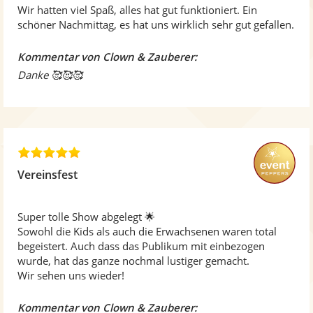
o
Wir hatten viel Spaß, alles hat gut funktioniert. Ein
n
schöner Nachmittag, es hat uns wirklich sehr gut gefallen.
5
S
Kommentar von Clown & Zauberer:
t
Danke 🥰🥰🥰
e
r
n
e
n
5
,
Vereinsfest
0
v
o
Super tolle Show abgelegt 🌟
n
Sowohl die Kids als auch die Erwachsenen waren total
5
begeistert. Auch dass das Publikum mit einbezogen
S
wurde, hat das ganze nochmal lustiger gemacht.
t
Wir sehen uns wieder!
e
r
Kommentar von Clown & Zauberer: