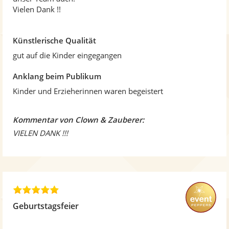
r
Vielen Dank !!
n
e
n
Künstlerische Qualität
gut auf die Kinder eingegangen
Anklang beim Publikum
Kinder und Erzieherinnen waren begeistert
Kommentar von Clown & Zauberer:
VIELEN DANK !!!
5
,
Geburtstagsfeier
0
v