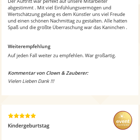
Der Auftritt war perfekt auf unsere Mitarbeiter
n
abgestimmt . Mit viel Einfühlungsvermögen und
5
Wertschätzung gelang es dem Künstler uns viel Freude
S
und einen schönen Nachmittag zu gestalten. Alle hatten
t
Spaß und die größte Überraschung war das Kaninchen .
e
r
n
Weiterempfehlung
e
Auf jeden Fall weiter zu empfehlen. War großartig.
n
Kommentar von Clown & Zauberer:
Vielen Lieben Dank !!!
5
,
Kindergeburtstag
0
v