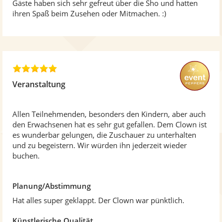
Gäste haben sich sehr gefreut über die Sho und hatten
5
ihren Spaß beim Zusehen oder Mitmachen. :)
S
t
e
r
n
5
e
,
n
Veranstaltung
0
v
o
Allen Teilnehmenden, besonders den Kindern, aber auch
n
den Erwachsenen hat es sehr gut gefallen. Dem Clown ist
5
es wunderbar gelungen, die Zuschauer zu unterhalten
S
und zu begeistern. Wir würden ihn jederzeit wieder
t
buchen.
e
r
n
Planung/Abstimmung
e
Hat alles super geklappt. Der Clown war pünktlich.
n
Künstlerische Qualität