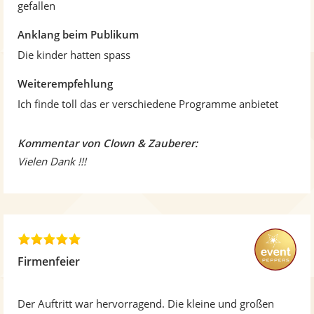
gefallen
Anklang beim Publikum
Die kinder hatten spass
Weiterempfehlung
Ich finde toll das er verschiedene Programme anbietet
Kommentar von Clown & Zauberer:
Vielen Dank !!!
4
,
Firmenfeier
8
v
o
Der Auftritt war hervorragend. Die kleine und großen
n