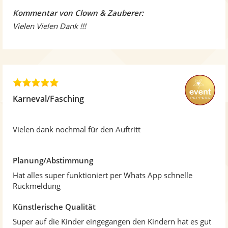
Kommentar von Clown & Zauberer:
Vielen Vielen Dank !!!
5
,
Karneval/Fasching
0
v
o
Vielen dank nochmal für den Auftritt
n
5
S
Planung/Abstimmung
t
Hat alles super funktioniert per Whats App schnelle
e
Rückmeldung
r
n
Künstlerische Qualität
e
Super auf die Kinder eingegangen den Kindern hat es gut
n