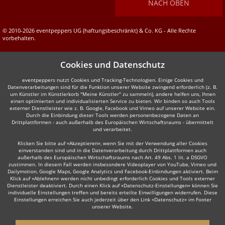
NACH OBEN
© 2010-2026 eventpeppers UG (haftungsbeschränkt) & Co. KG - Alle Rechte
vorbehalten.
Cookies und Datenschutz
eventpeppers nutzt Cookies und Tracking-Technologien. Einige Cookies und
Datenverarbeitungen sind für die Funktion unserer Website zwingend erforderlich (z. B.
um Künstler im Künstlerkorb "Meine Künstler" zu sammeln), andere helfen uns, Ihnen
einen optimierten und individualisierten Service zu bieten. Wir binden so auch Tools
externer Dienstleister wie z. B. Google, Facebook und Vimeo auf unserer Website ein.
Durch die Einbindung dieser Tools werden personenbezogene Daten an
Drittplattformen - auch außerhalb des Europäischen Wirtschaftsraums - übermittelt
und verarbeitet.
Klicken Sie bitte auf «Akzeptieren», wenn Sie mit der Verwendung aller Cookies
einverstanden sind und in die Datenverarbeitung durch Drittplattformen auch
außerhalb des Europäischen Wirtschaftsraums nach Art. 49 Abs. 1 lit. a DSGVO
zustimmen. In diesem Fall werden insbesondere Videoplayer von YouTube, Vimeo und
Dailymotion, Google Maps, Google Analytics und Facebook-Einbindungen aktiviert. Beim
Klick auf «Ablehnen» werden nicht unbedingt erforderlich Cookies und Tools externer
Dienstleister deaktiviert. Durch einen Klick auf «Datenschutz-Einstellungen» können Sie
individuelle Einstellungen treffen und bereits erteilte Einwilligungen widerrufen. Diese
Einstellungen erreichen Sie auch jederzeit über den Link «Datenschutz» im Footer
unserer Website.