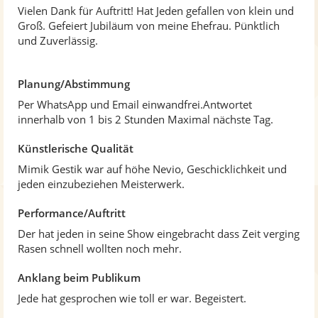
o
Vielen Dank für Auftritt! Hat Jeden gefallen von klein und
n
Groß. Gefeiert Jubiläum von meine Ehefrau. Pünktlich
5
und Zuverlässig.
S
t
e
Planung/Abstimmung
r
Per WhatsApp und Email einwandfrei.Antwortet
n
innerhalb von 1 bis 2 Stunden Maximal nächste Tag.
e
n
Künstlerische Qualität
Mimik Gestik war auf höhe Nevio, Geschicklichkeit und
jeden einzubeziehen Meisterwerk.
Performance/Auftritt
Der hat jeden in seine Show eingebracht dass Zeit verging
Rasen schnell wollten noch mehr.
Anklang beim Publikum
Jede hat gesprochen wie toll er war. Begeistert.