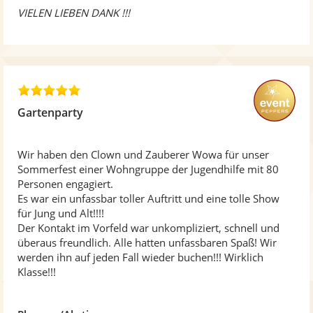
n
VIELEN LIEBEN DANK !!!
e
n
5
,
Gartenparty
0
v
o
Wir haben den Clown und Zauberer Wowa für unser
n
Sommerfest einer Wohngruppe der Jugendhilfe mit 80
5
Personen engagiert.
S
Es war ein unfassbar toller Auftritt und eine tolle Show
t
für Jung und Alt!!!!
e
Der Kontakt im Vorfeld war unkompliziert, schnell und
r
überaus freundlich. Alle hatten unfassbaren Spaß! Wir
n
werden ihn auf jeden Fall wieder buchen!!! Wirklich
e
Klasse!!!
n