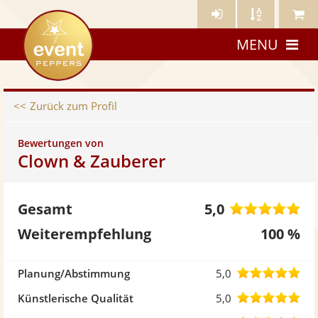
Künstler-
Künstler
Meine
eventpeppers
Login
A-
Künstle
MENU
Z
Zurück zum Profil
Bewertungen von
Clown & Zauberer
5,
Gesamt
5,0
vo
Weiterempfehlung
100 %
5
5,0
Planung/Abstimmung
5,0
St
von
5,0
Künstlerische Qualität
5,0