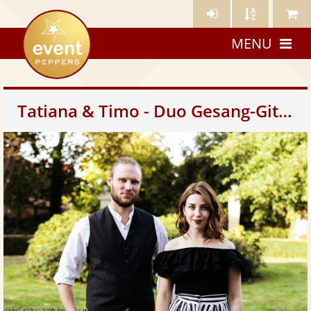
Künstler-
Künstler
Meine
eventpeppers
Login
A-
Künstle
MENU
Z
Tatiana & Timo - Duo Gesang-Gitarre