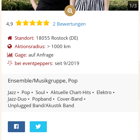
1/3
4,9
4,9
2 Bewertungen
von
5
Standort:
18055 Rostock
(DE)
Sternen
Aktionsradius:
> 1000 km
Gage:
auf Anfrage
bei eventpeppers:
seit 9/2019
Ensemble/Musikgruppe, Pop
Jazz
Pop
Soul
Aktuelle Chart-Hits
Elektro
Jazz-Duo
Popband
Cover-Band
Unplugged Band/Akustik Band
Bei
Twittern