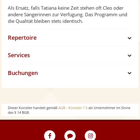
Als Ersatz, falls Tatiana keine Zeit stehen oft Cleo oder
andere Sängerinnen zur Verfügung. Das Programm und
die Qualität bleiben stets identisch.
Repertoire
S
Services
h
S
Buchungen
o
h
S
w
o
h
w
o
Dieser Künstler handelt gemäß
AGB - Künstler 1.5
als Unternehmer im Sinne
des § 14 BGB.
w
eventpeppers
Blog
eventpeppers