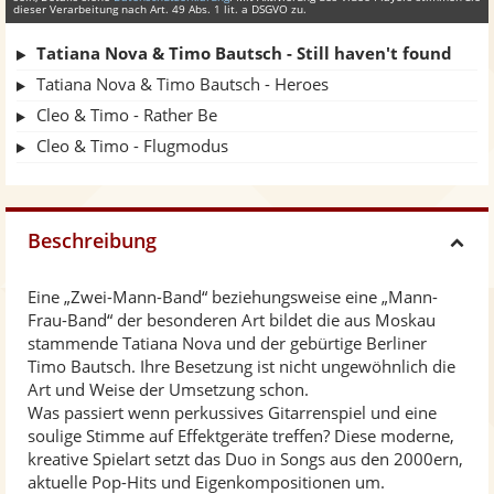
dieser Verarbeitung nach Art. 49 Abs. 1 lit. a DSGVO zu.
Tatiana Nova & Timo Bautsch - Still haven't found
Tatiana Nova & Timo Bautsch - Heroes
Cleo & Timo - Rather Be
Cleo & Timo - Flugmodus
Beschreibung
H
Eine „Zwei-Mann-Band“ beziehungsweise eine „Mann-
i
Frau-Band“ der besonderen Art bildet die aus Moskau
stammende Tatiana Nova und der gebürtige Berliner
d
Timo Bautsch. Ihre Besetzung ist nicht ungewöhnlich die
Art und Weise der Umsetzung schon.
Was passiert wenn perkussives Gitarrenspiel und eine
e
soulige Stimme auf Effektgeräte treffen? Diese moderne,
kreative Spielart setzt das Duo in Songs aus den 2000ern,
aktuelle Pop-Hits und Eigenkompositionen um.