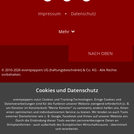
auf
auf
Facebook
Instagram
•
Impressum
Datenschutz
Show
Mehr
NACH OBEN
© 2010-2026 eventpeppers UG (haftungsbeschränkt) & Co. KG - Alle Rechte
vorbehalten.
Cookies und Datenschutz
eventpeppers nutzt Cookies und Tracking-Technologien. Einige Cookies und
Datenverarbeitungen sind für die Funktion unserer Website zwingend erforderlich (z. B.
um Künstler im Künstlerkorb "Meine Künstler" zu sammeln), andere helfen uns, Ihnen
einen optimierten und individualisierten Service zu bieten. Wir binden so auch Tools
externer Dienstleister wie z. B. Google, Facebook und Vimeo auf unserer Website ein.
Durch die Einbindung dieser Tools werden personenbezogene Daten an
Drittplattformen - auch außerhalb des Europäischen Wirtschaftsraums - übermittelt
und verarbeitet.