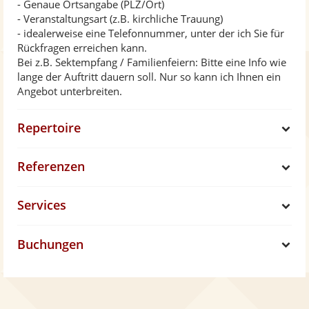
- Genaue Ortsangabe (PLZ/Ort)
- Veranstaltungsart (z.B. kirchliche Trauung)
- idealerweise eine Telefonnummer, unter der ich Sie für
Rückfragen erreichen kann.
Bei z.B. Sektempfang / Familienfeiern: Bitte eine Info wie
lange der Auftritt dauern soll. Nur so kann ich Ihnen ein
Angebot unterbreiten.
Repertoire
S
Referenzen
h
S
Services
o
h
S
w
Buchungen
o
h
S
w
o
h