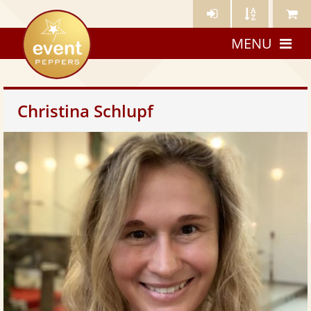
Künstler-
Künstler
Meine
eventpeppers
Login
A-
Künstle
MENU
Z
Christina Schlupf