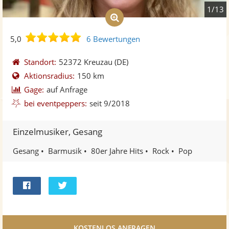
1/13
5,0
5,0
6 Bewertungen
von
5
Standort:
52372 Kreuzau
(DE)
Sternen
Aktionsradius:
150 km
Gage:
auf Anfrage
bei eventpeppers:
seit 9/2018
Einzelmusiker, Gesang
Gesang
Barmusik
80er Jahre Hits
Rock
Pop
Bei
Twittern
Facebook
teilen