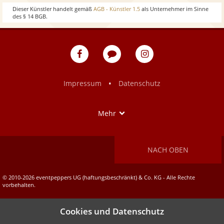
w
o
Dieser Künstler handelt gemäß
AGB - Künstler 1.5
als Unternehmer im Sinne
des § 14 BGB.
w
eventpeppers
Blog
eventpeppers
auf
auf
Facebook
Instagram
•
Impressum
Datenschutz
Show
Mehr
NACH OBEN
© 2010-2026 eventpeppers UG (haftungsbeschränkt) & Co. KG - Alle Rechte
vorbehalten.
Cookies und Datenschutz