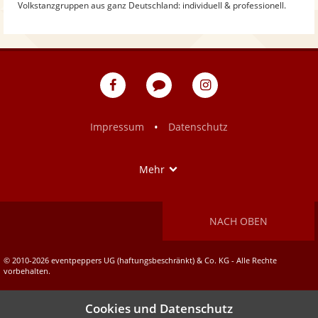
Volkstanzgruppen aus ganz Deutschland: individuell & professionell.
eventpeppers
Blog
eventpeppers
auf
auf
Facebook
Instagram
•
Impressum
Datenschutz
Show
Mehr
NACH OBEN
© 2010-2026 eventpeppers UG (haftungsbeschränkt) & Co. KG - Alle Rechte
vorbehalten.
Cookies und Datenschutz