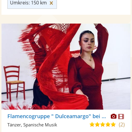
Umkreis: 150 km zurücksetzen
Umkreis: 150 km
Diese
Di
Flamencogruppe " Dulceamargo" bei Flamencita Tanzstudio
Künst
Kü
(2)
4,8
Tänzer, Spanische Musik
stellt
ste
von