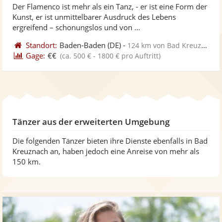
Der Flamenco ist mehr als ein Tanz, - er ist eine Form der
Fotos
Vi
5
Kunst, er ist unmittelbarer Ausdruck des Lebens
bereit
ber
Sternen
ergreifend – schonungslos und von ...
Standort:
Baden-Baden
(DE)
-
124 km von Bad Kreuznach
Gage:
€€
(ca. 500 € - 1800 € pro Auftritt)
Tänzer aus der erweiterten Umgebung
Die folgenden Tänzer bieten ihre Dienste ebenfalls in Bad
Kreuznach an, haben jedoch eine Anreise von mehr als
150 km.