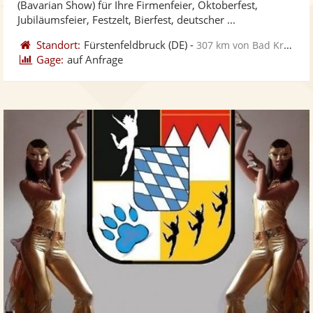
(Bavarian Show) für Ihre Firmenfeier, Oktoberfest,
bereit
ber
Jubiläumsfeier, Festzelt, Bierfest, deutscher ...
Standort:
Fürstenfeldbruck
(DE)
-
307 km von Bad Kreuznach
Gage:
auf Anfrage