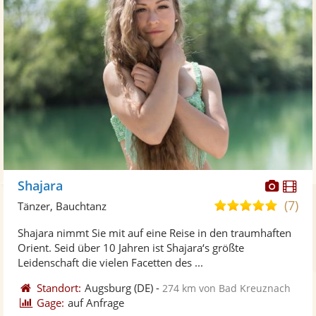
Diese
Di
Shajara
Künst
Kü
(7)
5,0
Tänzer, Bauchtanz
stellt
ste
von
Shajara nimmt Sie mit auf eine Reise in den traumhaften
Fotos
Vi
5
Orient. Seid über 10 Jahren ist Shajara‘s größte
bereit
ber
Sternen
Leidenschaft die vielen Facetten des ...
Standort:
Augsburg
(DE)
-
274 km von Bad Kreuznach
Gage:
auf Anfrage