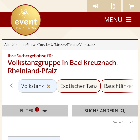
Künstler-
Künstler
Meine
eventpeppers
Login
A-
Künstle
MENU
Z
Alle Künstler
>
Show Künstler & Tänzer
>
Tänzer
>
Volkstanz
Ihre Suchergebnisse für
Volkstanzgruppe in Bad Kreuznach,
Rheinland-Pfalz
Zurück zu «Tänzer»
Kategorie «Volkstanz» zurücksetzen
Volkstanz
Exotischer Tanz
Bauchtänzer
1
FILTER
SUCHE ÄNDERN
Seite 1 von 1