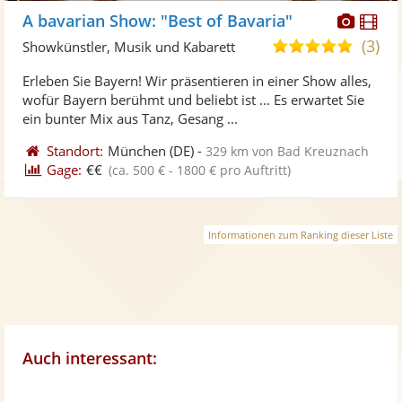
Diese
Di
A bavarian Show: "Best of Bavaria"
Künst
Kü
(3)
4,8
Showkünstler, Musik und Kabarett
stellt
ste
von
Erleben Sie Bayern! Wir präsentieren in einer Show alles,
Fotos
Vi
5
wofür Bayern berühmt und beliebt ist ... Es erwartet Sie
bereit
ber
Sternen
ein bunter Mix aus Tanz, Gesang ...
Standort:
München
(DE)
-
329 km von Bad Kreuznach
Gage:
€€
(ca. 500 € - 1800 € pro Auftritt)
Informationen zum Ranking dieser Liste
Auch interessant: