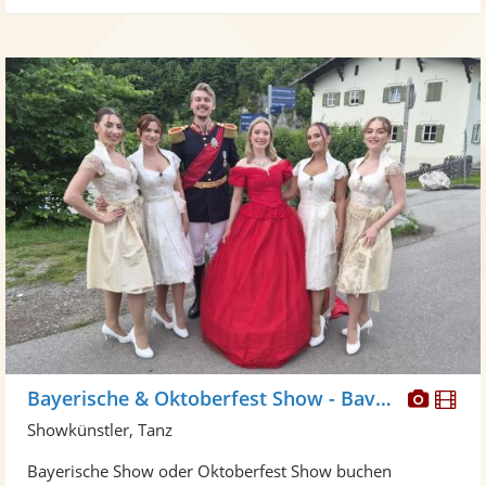
Diese
Di
Bayerische & Oktoberfest Show - Bavariaa
Künst
Kü
Showkünstler, Tanz
stellt
ste
Bayerische Show oder Oktoberfest Show buchen
Fotos
Vi