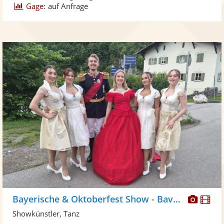
Gage:
auf Anfrage
Diese
Di
Bayerische & Oktoberfest Show - Bavariaa
Künst
Kü
Showkünstler, Tanz
stellt
ste