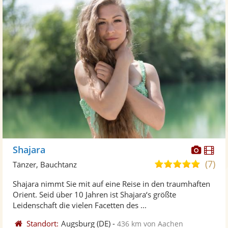
Diese
Di
Shajara
Künst
Kü
(7)
5,0
Tänzer, Bauchtanz
stellt
ste
von
Shajara nimmt Sie mit auf eine Reise in den traumhaften
Fotos
Vi
5
Orient. Seid über 10 Jahren ist Shajara‘s größte
bereit
ber
Sternen
Leidenschaft die vielen Facetten des ...
Standort:
Augsburg
(DE)
-
436 km von Aachen