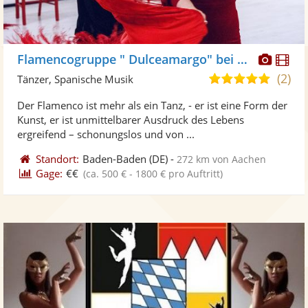
Diese
Di
Flamencogruppe " Dulceamargo" bei Flamencita Tanzstudio
Künst
Kü
(2)
4,8
Tänzer, Spanische Musik
stellt
ste
von
Der Flamenco ist mehr als ein Tanz, - er ist eine Form der
Fotos
Vi
5
Kunst, er ist unmittelbarer Ausdruck des Lebens
bereit
ber
Sternen
ergreifend – schonungslos und von ...
Standort:
Baden-Baden
(DE)
-
272 km von Aachen
Gage:
€€
(ca. 500 € - 1800 € pro Auftritt)