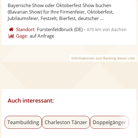
Bayerische Show oder Oktoberfest Show buchen
Fotos
Vi
(Bavarian Show) für Ihre Firmenfeier, Oktoberfest,
bereit
ber
Jubiläumsfeier, Festzelt, Bierfest, deutscher ...
Standort:
Fürstenfeldbruck
(DE)
-
470 km von Aachen
Gage:
auf Anfrage
Informationen zum Ranking dieser Liste
Auch interessant:
Teambuilding
Charleston Tänzer
Doppelgänger
Ba