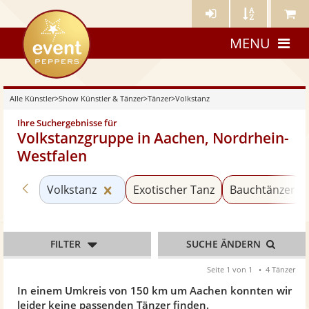
Künstler-
Künstler
Meine
eventpeppers
Login
A-
Künstle
MENU
Z
Alle Künstler
>
Show Künstler & Tänzer
>
Tänzer
>
Volkstanz
Ihre Suchergebnisse für
Volkstanzgruppe in Aachen, Nordrhein-
Westfalen
Zurück zu «Tänzer»
Kategorie «Volkstanz» zurücksetzen
Volkstanz
Exotischer Tanz
Bauchtänzer
FILTER
SUCHE ÄNDERN
Seite 1 von 1
4 Tänzer
In einem Umkreis von 150 km um Aachen konnten wir
leider keine passenden Tänzer finden.