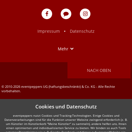
eventpeppers
Blog
eventpeppers
auf
auf
Facebook
Instagram
•
Impressum
Datenschutz
Show
Mehr
NACH OBEN
© 2010-2026 eventpeppers UG (haftungsbeschränkt) & Co. KG - Alle Rechte
vorbehalten.
Cookies und Datenschutz
eventpeppers nutzt Cookies und Tracking-Technologien. Einige Cookies und
Datenverarbeitungen sind für die Funktion unserer Website zwingend erforderlich (z. B.
um Künstler im Künstlerkorb "Meine Künstler" zu sammeln), andere helfen uns, Ihnen
einen optimierten und individualisierten Service zu bieten. Wir binden so auch Tools