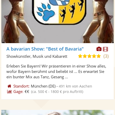
Diese
Di
A bavarian Show: "Best of Bavaria"
Künst
Kü
(3)
4,8
Showkünstler, Musik und Kabarett
stellt
ste
von
Erleben Sie Bayern! Wir präsentieren in einer Show alles,
Fotos
Vi
5
wofür Bayern berühmt und beliebt ist ... Es erwartet Sie
bereit
ber
Sternen
ein bunter Mix aus Tanz, Gesang ...
Standort:
München
(DE)
-
491 km von Aachen
Gage:
€€
(ca. 500 € - 1800 € pro Auftritt)