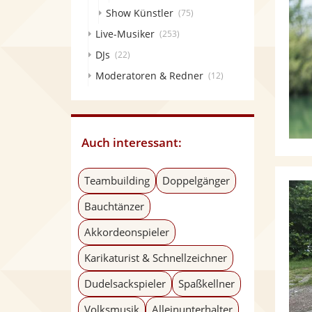
Show Künstler
(75)
Live-Musiker
(253)
DJs
(22)
Moderatoren & Redner
(12)
Auch interessant:
Teambuilding
Doppelgänger
Bauchtänzer
Akkordeonspieler
Karikaturist & Schnellzeichner
Dudelsackspieler
Spaßkellner
Volksmusik
Alleinunterhalter