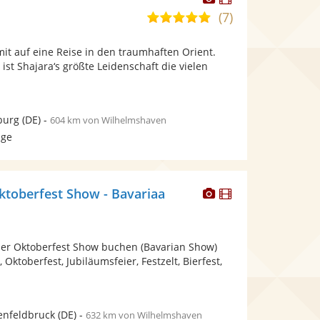
Künstler
Künstler
(7)
5,0
stellt
stellt
von
Fotos
Videos
it auf eine Reise in den traumhaften Orient.
5
bereit.
bereit.
ist Shajara‘s größte Leidenschaft die vielen
Sternen
burg
(DE)
-
604 km von Wilhelmshaven
age
Dieser
Dieser
ktoberfest Show - Bavariaa
Künstler
Künstler
stellt
stellt
Fotos
Videos
er Oktoberfest Show buchen (Bavarian Show)
bereit.
bereit.
, Oktoberfest, Jubiläumsfeier, Festzelt, Bierfest,
enfeldbruck
(DE)
-
632 km von Wilhelmshaven