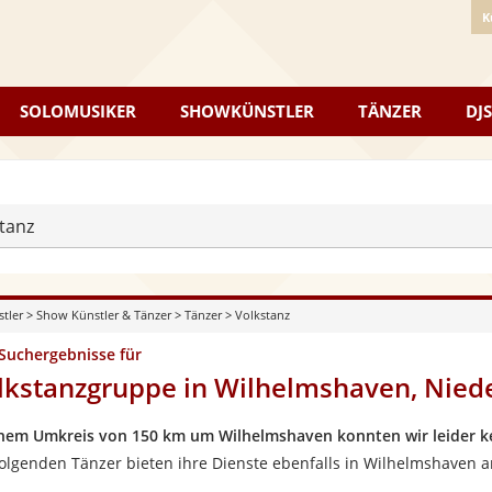
K
SOLOMUSIKER
SHOWKÜNSTLER
TÄNZER
DJS
tanz
stler
>
Show Künstler & Tänzer
>
Tänzer
>
Volkstanz
 Suchergebnisse für
lkstanzgruppe in Wilhelmshaven, Nied
inem Umkreis von 150 km um Wilhelmshaven konnten wir leider k
folgenden Tänzer bieten ihre Dienste ebenfalls in Wilhelmshaven a