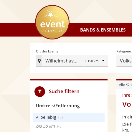
eventpeppers
BANDS & ENSEMBLES
Radius
Ort des Events
Kategorie
Wilhelmshaven
Volks
Ort
des
Events
Alle Kün
festlegen
Suche filtern
Ihre
Vo
Umkreis/Entfernung
In e
beliebig
(3)
Die 
bis 50 km
(0)
km.