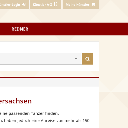
ünstler-Login
Künstler A-Z
Meine Künstler
REDNER
Künstler
finden
ersachsen
eine passenden Tänzer finden.
n, haben jedoch eine Anreise von mehr als 150