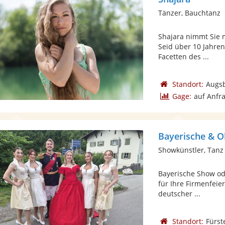
Tänzer, Bauchtanz
Shajara nimmt Sie m
Seid über 10 Jahren 
Facetten des ...
Standort:
Augs
Gage:
auf Anfr
Bayerische & O
Showkünstler, Tanz
Bayerische Show od
für Ihre Firmenfeier
deutscher ...
Standort:
Fürst