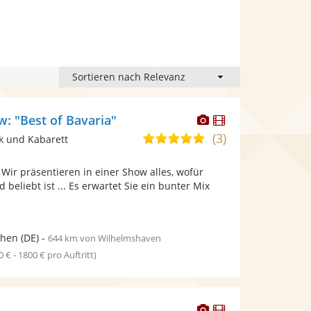
Dieser
Dieser
w: "Best of Bavaria"
Künstler
Künstler
(3)
4,8
k und Kabarett
stellt
stellt
von
Fotos
Videos
 Wir präsentieren in einer Show alles, wofür
5
bereit.
bereit.
beliebt ist ... Es erwartet Sie ein bunter Mix
Sternen
.
hen
(DE)
-
644 km von Wilhelmshaven
0 € - 1800 € pro Auftritt)
Dieser
Dieser