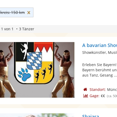
Umkreis: 150 km zurücksetzen
reis: 150 km
 1 von 1
3 Tänzer
A bavarian Sho
Showkünstler, Musi
Erleben Sie Bayern!
Bayern berühmt und 
aus Tanz, Gesang ..
Standort:
Münc
Gage:
€€
(ca. 50
Shajara