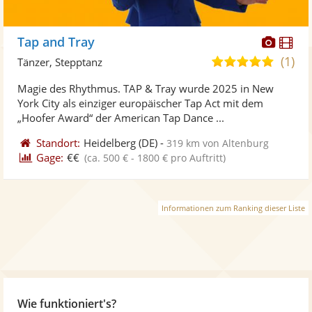
Diese
Di
Tap and Tray
Künst
Kü
(1)
5,0
Tänzer, Stepptanz
stellt
ste
von
Magie des Rhythmus. TAP & Tray wurde 2025 in New
Fotos
Vi
5
York City als einziger europäischer Tap Act mit dem
bereit
ber
Sternen
„Hoofer Award“ der American Tap Dance ...
Standort:
Heidelberg
(DE)
-
319 km von Altenburg
Gage:
€€
(ca. 500 € - 1800 € pro Auftritt)
Informationen zum Ranking dieser Liste
Wie funktioniert's?