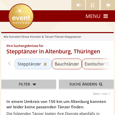
Künstler-
Künstler
Meine
eventpeppers
Login
A-
Künstle
MENU
Z
Alle Künstler
>
Show Künstler & Tänzer
>
Tänzer
>
Stepptänzer
Ihre Suchergebnisse für
Stepptänzer in Altenburg, Thüringen
Zurück zu «Tänzer»
Kategorie «Stepptänzer» zurückse
Stepptänzer
Bauchtänzer
Exotischer Tan
FILTER
SUCHE ÄNDERN
Seite 1 von 1
In einem Umkreis von 150 km um Altenburg konnten
wir leider keine passenden Tänzer finden.
Die folgenden Tänzer bieten ihre Dienste ebenfalls in