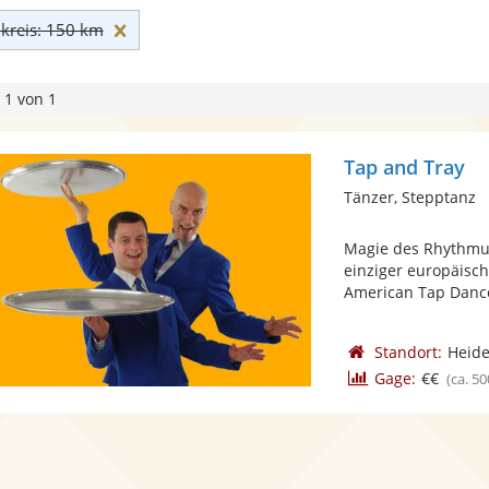
Umkreis: 150 km zurücksetzen
reis: 150 km
 1 von 1
Tap and Tray
Tänzer, Stepptanz
Magie des Rhythmus
einziger europäisc
American Tap Dance
Standort:
Heide
Gage:
€€
(ca. 50