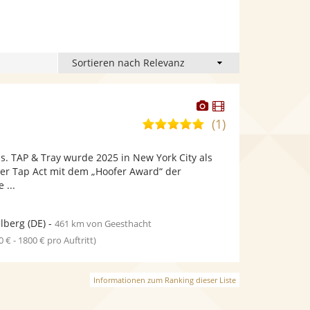
Dieser
Dieser
Künstler
Künstler
(1)
5,0
stellt
stellt
von
Fotos
Videos
. TAP & Tray wurde 2025 in New York City als
5
bereit.
bereit.
her Tap Act mit dem „Hoofer Award“ der
Sternen
 ...
lberg
(DE)
-
461 km von Geesthacht
0 € - 1800 € pro Auftritt)
Informationen zum Ranking dieser Liste