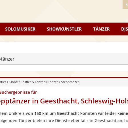
K
SOLOMUSIKER
SHOWKÜNSTLER
TÄNZER
DJS
ptänzer
stler
>
Show Künstler & Tänzer
>
Tänzer
>
Stepptänzer
 Suchergebnisse für
epptänzer in Geesthacht, Schleswig-Hol
inem Umkreis von 150 km um Geesthacht konnten wir leider keine
folgenden Tänzer bieten ihre Dienste ebenfalls in Geesthacht an, 