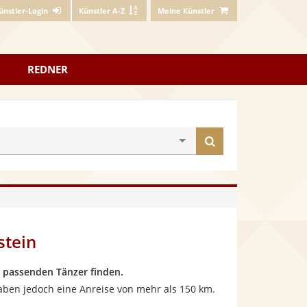
ünstler-Login
Künstler A-Z
Meine Künstler
REDNER
Künstler
finden
stein
 passenden Tänzer finden.
haben jedoch eine Anreise von mehr als 150 km.