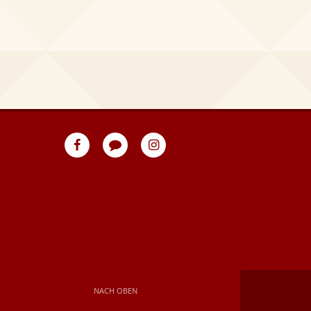
eventpeppers
Blog
eventpeppers
auf
auf
Facebook
Instagram
NACH OBEN