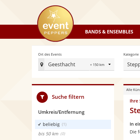
eventpeppers
BANDS & ENSEMBLES
Radius
Ort des Events
Kategorie
Geesthacht
Step
Ort
des
Events
Alle Kün
festlegen
Suche filtern
Ihre
St
Umkreis/Entfernung
In e
beliebig
(1)
Die 
bis 50 km
(0)