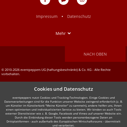
auf
auf
Facebook
Instagram
•
Impressum
Datenschutz
Show
Mehr
NACH OBEN
© 2010-2026 eventpeppers UG (haftungsbeschränkt) & Co. KG - Alle Rechte
vorbehalten.
Cookies und Datenschutz
eventpeppers nutzt Cookies und Tracking-Technologien. Einige Cookies und
Datenverarbeitungen sind für die Funktion unserer Website zwingend erforderlich (z. B.
um Künstler im Künstlerkorb "Meine Künstler" zu sammeln), andere helfen uns, Ihnen
einen optimierten und individualisierten Service zu bieten. Wir binden so auch Tools
externer Dienstleister wie z. B. Google, Facebook und Vimeo auf unserer Website ein.
Durch die Einbindung dieser Tools werden personenbezogene Daten an
Drittplattformen - auch außerhalb des Europäischen Wirtschaftsraums - übermittelt
und verarbeitet.