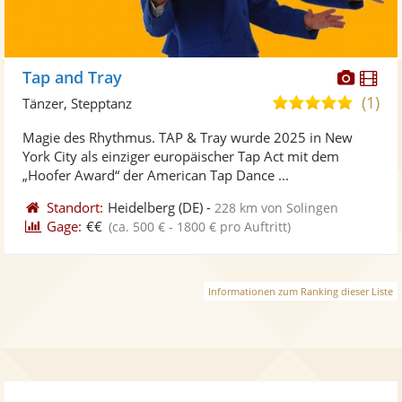
Diese
Di
Tap and Tray
Künst
Kü
(1)
5,0
Tänzer, Stepptanz
stellt
ste
von
Magie des Rhythmus. TAP & Tray wurde 2025 in New
Fotos
Vi
5
York City als einziger europäischer Tap Act mit dem
bereit
ber
Sternen
„Hoofer Award“ der American Tap Dance ...
Standort:
Heidelberg
(DE)
-
228 km von Solingen
Gage:
€€
(ca. 500 € - 1800 € pro Auftritt)
Informationen zum Ranking dieser Liste