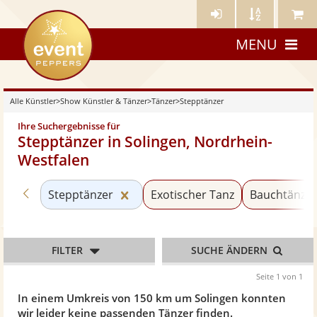
Künstler-
Künstler
Meine
eventpeppers
Login
A-
Künstle
MENU
Z
Alle Künstler
>
Show Künstler & Tänzer
>
Tänzer
>
Stepptänzer
Ihre Suchergebnisse für
Stepptänzer in Solingen, Nordrhein-
Westfalen
Zurück zu «Tänzer»
Kategorie «Stepptänzer» zurückse
Stepptänzer
Exotischer Tanz
Bauchtänze
FILTER
SUCHE ÄNDERN
Seite 1 von 1
In einem Umkreis von 150 km um Solingen konnten
wir leider keine passenden Tänzer finden.