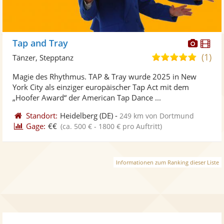
Diese
Di
Tap and Tray
Künst
Kü
(1)
5,0
Tänzer, Stepptanz
stellt
ste
von
Magie des Rhythmus. TAP & Tray wurde 2025 in New
Fotos
Vi
5
York City als einziger europäischer Tap Act mit dem
bereit
ber
Sternen
„Hoofer Award“ der American Tap Dance ...
Standort:
Heidelberg
(DE)
-
249 km von Dortmund
Gage:
€€
(ca. 500 € - 1800 € pro Auftritt)
Informationen zum Ranking dieser Liste