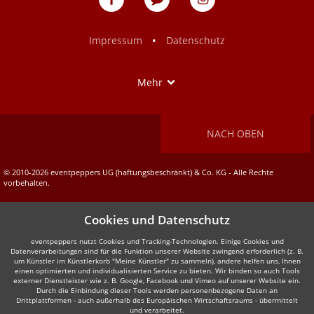
auf
auf
Facebook
Instagram
•
Impressum
Datenschutz
Show
Mehr
NACH OBEN
© 2010-2026 eventpeppers UG (haftungsbeschränkt) & Co. KG - Alle Rechte
vorbehalten.
Cookies und Datenschutz
eventpeppers nutzt Cookies und Tracking-Technologien. Einige Cookies und
Datenverarbeitungen sind für die Funktion unserer Website zwingend erforderlich (z. B.
um Künstler im Künstlerkorb "Meine Künstler" zu sammeln), andere helfen uns, Ihnen
einen optimierten und individualisierten Service zu bieten. Wir binden so auch Tools
externer Dienstleister wie z. B. Google, Facebook und Vimeo auf unserer Website ein.
Durch die Einbindung dieser Tools werden personenbezogene Daten an
Drittplattformen - auch außerhalb des Europäischen Wirtschaftsraums - übermittelt
und verarbeitet.