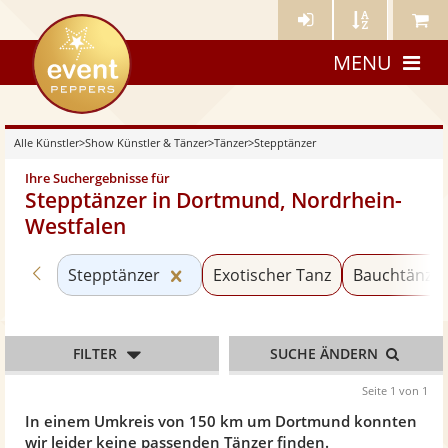
Künstler-
Künstler
Meine
eventpeppers
Login
A-
Künstle
MENU
Z
Alle Künstler
>
Show Künstler & Tänzer
>
Tänzer
>
Stepptänzer
Ihre Suchergebnisse für
Stepptänzer in Dortmund, Nordrhein-
Westfalen
Zurück zu «Tänzer»
Kategorie «Stepptänzer» zurückse
Stepptänzer
Exotischer Tanz
Bauchtänze
FILTER
SUCHE ÄNDERN
Seite 1 von 1
In einem Umkreis von 150 km um Dortmund konnten
wir leider keine passenden Tänzer finden.