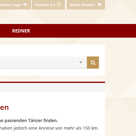
ünstler-Login
Künstler A-Z
Meine Künstler
REDNER
Künstler
finden
sen
ne passenden Tänzer finden.
 haben jedoch eine Anreise von mehr als 150 km.