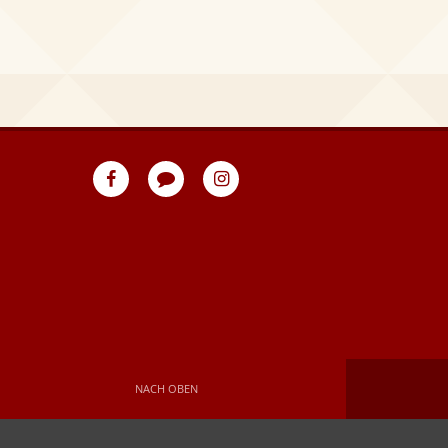
eventpeppers
Blog
eventpeppers
auf
auf
Facebook
Instagram
NACH OBEN