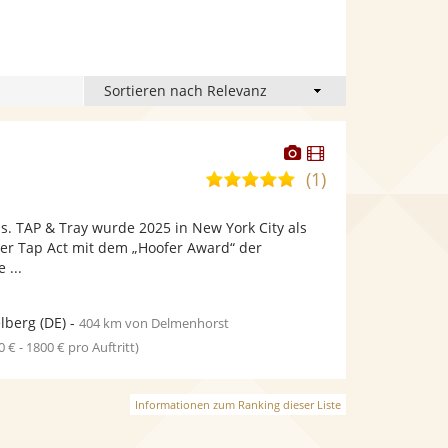
Dieser
Dieser
Künstler
Künstler
(1)
5,0
stellt
stellt
von
Fotos
Videos
. TAP & Tray wurde 2025 in New York City als
5
bereit.
bereit.
her Tap Act mit dem „Hoofer Award“ der
Sternen
 ...
lberg
(DE)
-
404 km von Delmenhorst
0 € - 1800 € pro Auftritt)
Informationen zum Ranking dieser Liste