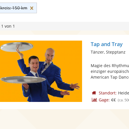
Umkreis: 150 km zurücksetzen
reis: 150 km
 1 von 1
Tap and Tray
Tänzer, Stepptanz
Magie des Rhythmus
einziger europäisc
American Tap Dance
Standort:
Heide
Gage:
€€
(ca. 50