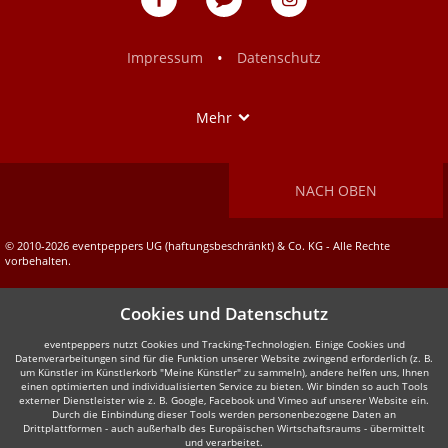
auf
auf
Facebook
Instagram
•
Impressum
Datenschutz
Show
Mehr
NACH OBEN
© 2010-2026 eventpeppers UG (haftungsbeschränkt) & Co. KG - Alle Rechte
vorbehalten.
Cookies und Datenschutz
eventpeppers nutzt Cookies und Tracking-Technologien. Einige Cookies und
Datenverarbeitungen sind für die Funktion unserer Website zwingend erforderlich (z. B.
um Künstler im Künstlerkorb "Meine Künstler" zu sammeln), andere helfen uns, Ihnen
einen optimierten und individualisierten Service zu bieten. Wir binden so auch Tools
externer Dienstleister wie z. B. Google, Facebook und Vimeo auf unserer Website ein.
Durch die Einbindung dieser Tools werden personenbezogene Daten an
Drittplattformen - auch außerhalb des Europäischen Wirtschaftsraums - übermittelt
und verarbeitet.