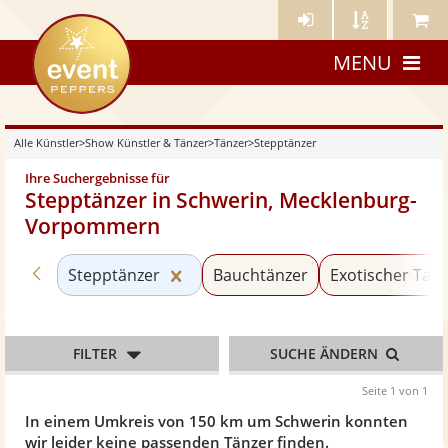
Künstler-
Künstler
Meine
eventpeppers
Login
A-
Künstle
MENU
Z
Alle Künstler
>
Show Künstler & Tänzer
>
Tänzer
>
Stepptänzer
Ihre Suchergebnisse für
Stepptänzer in Schwerin, Mecklenburg-
Vorpommern
Zurück zu «Tänzer»
Kategorie «Stepptänzer» zurückse
Stepptänzer
Bauchtänzer
Exotischer Tan
FILTER
SUCHE ÄNDERN
Seite 1 von 1
In einem Umkreis von 150 km um Schwerin konnten
wir leider keine passenden Tänzer finden.