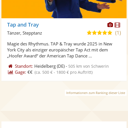
Diese
Di
Tap and Tray
Künst
Kü
(1)
5,0
Tänzer, Stepptanz
stellt
ste
von
Magie des Rhythmus. TAP & Tray wurde 2025 in New
Fotos
Vi
5
York City als einziger europäischer Tap Act mit dem
bereit
ber
Sternen
„Hoofer Award“ der American Tap Dance ...
Standort:
Heidelberg
(DE)
-
505 km von Schwerin
Gage:
€€
(ca. 500 € - 1800 € pro Auftritt)
Informationen zum Ranking dieser Liste