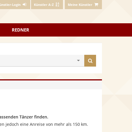
ünstler-Login
Künstler A-Z
Meine Künstler
REDNER
Künstler
finden
assenden Tänzer finden.
en jedoch eine Anreise von mehr als 150 km.