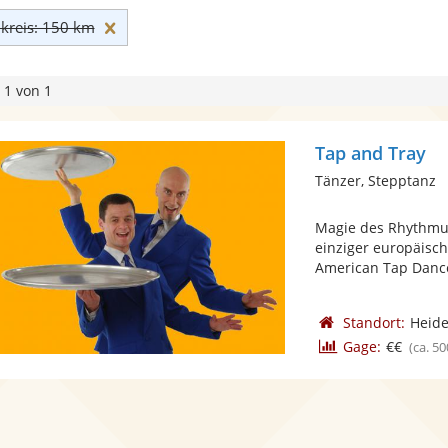
Umkreis: 150 km zurücksetzen
reis: 150 km
 1 von 1
Tap and Tray
Tänzer, Stepptanz
Magie des Rhythmus
einziger europäisc
American Tap Dance
Standort:
Heide
Gage:
€€
(ca. 50