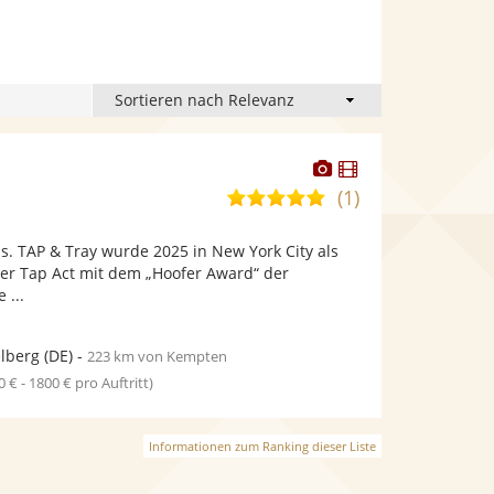
Dieser
Dieser
Künstler
Künstler
(1)
5,0
stellt
stellt
von
Fotos
Videos
. TAP & Tray wurde 2025 in New York City als
5
bereit.
bereit.
her Tap Act mit dem „Hoofer Award“ der
Sternen
 ...
lberg
(DE)
-
223 km von Kempten
0 € - 1800 € pro Auftritt)
Informationen zum Ranking dieser Liste