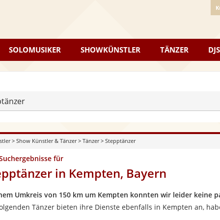
K
SOLOMUSIKER
SHOWKÜNSTLER
TÄNZER
DJS
ptänzer
stler
>
Show Künstler & Tänzer
>
Tänzer
>
Stepptänzer
 Suchergebnisse für
epptänzer in Kempten, Bayern
inem Umkreis von 150 km um Kempten konnten wir leider keine p
folgenden Tänzer bieten ihre Dienste ebenfalls in Kempten an, hab