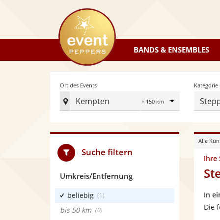
eventpeppers
BANDS & ENSEMBLES
Radius
Ort des Events
Kategorie
Kempten
Step
Ort
des
Events
Alle Kün
festlegen
Suche filtern
Ihre
St
Umkreis/Entfernung
In e
beliebig
(1)
Die 
bis 50 km
(0)