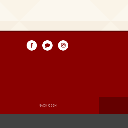
eventpeppers
Blog
eventpeppers
auf
auf
Facebook
Instagram
NACH OBEN