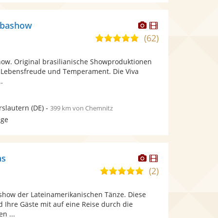
Dieser
Dieser
ambashow
Künstler
Künstler
(62)
5,0
stellt
stellt
von
Fotos
Videos
how. Original brasilianische Showproduktionen
5
bereit.
bereit.
t, Lebensfreude und Temperament. Die Viva
Sternen
.
rslautern
(DE)
-
399 km von Chemnitz
age
Dieser
Dieser
as
Künstler
Künstler
(2)
5,0
stellt
stellt
von
Fotos
Videos
zshow der Lateinamerikanischen Tänze. Diese
5
bereit.
bereit.
 Ihre Gäste mit auf eine Reise durch die
Sternen
n ...