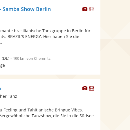
Dieser
Dieser
 - Samba Show Berlin
Künstler
Künstler
stellt
stellt
Fotos
Videos
mante brasilianische Tanzgruppe in Berlin für
bereit.
bereit.
nts. BRAZIL'S ENERGY. Hier haben Sie die
..
n
(DE)
-
190 km von Chemnitz
age
Dieser
Dieser
n
Künstler
Künstler
cher Tanz
stellt
stellt
Fotos
Videos
u Feeling und Tahitianische Bringue Vibes.
bereit.
bereit.
ußergewöhnliche Tanzshow, die Sie in die Südsee