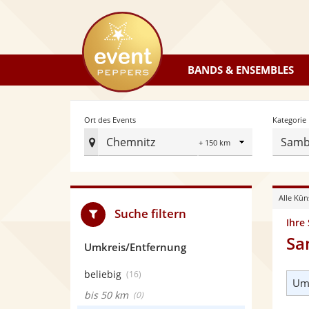
eventpeppers
BANDS & ENSEMBLES
Radius
Ort des Events
Kategorie
Chemnitz
Samb
Ort
des
Events
Alle Kün
festlegen
Suche filtern
Ihre
Sa
Umkreis/Entfernung
beliebig
(16)
Umk
bis 50 km
(0)