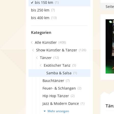
bis 150 km
(1)
Seite
bis 250 km
(7)
bis 400 km
(13)
Kategorien
Alle Künstler
(408)
Show Künstler & Tänzer
(126)
Tänzer
(12)
Exotischer Tanz
(5)
Samba & Salsa
(1)
Bauchtänzer
(7)
Feuer- & Schlangen
(2)
Hip Hop Tänzer
(2)
Jazz & Modern Dance
(1)
Tän
Mehr anzeigen