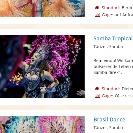
Standort:
Berli
Gage:
auf Anfr
Samba Tropical
Tänzer, Samba
Bem-vindo! Willkom
pulsierende Leben u
Samba direkt ...
Standort:
Diete
Gage:
€€
(ca. 50
Brasil Dance
Tänzer, Samba