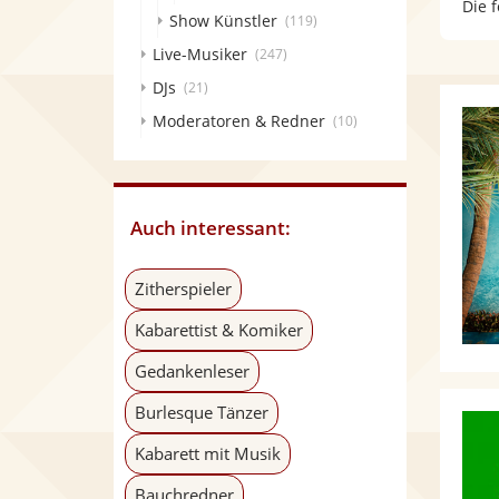
Die 
Show Künstler
(119)
Live-Musiker
(247)
DJs
(21)
Moderatoren & Redner
(10)
Auch interessant:
Zitherspieler
Kabarettist & Komiker
Gedankenleser
Burlesque Tänzer
Kabarett mit Musik
Bauchredner