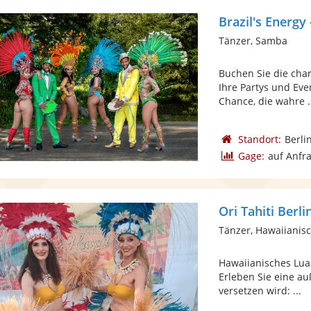
Brazil's Energy
Tänzer, Samba
Buchen Sie die char
Ihre Partys und Eve
Chance, die wahre .
Standort:
Berli
Gage:
auf Anfr
Ori Tahiti Berli
Tänzer, Hawaiianis
Hawaiianisches Lua
Erleben Sie eine a
versetzen wird: ...