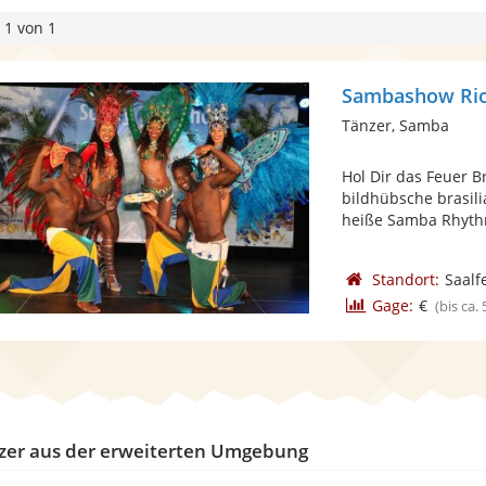
 1 von 1
Sambashow Rio
Tänzer, Samba
Hol Dir das Feuer Br
bildhübsche brasil
heiße Samba Rhyth
Standort:
Saalf
Gage:
€
(bis ca.
zer aus der erweiterten Umgebung