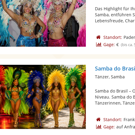
Das Highlight für I
Samba, entführen S
Lebensfreude, Char
Standort:
Pade
Gage:
€
(bis ca.
Samba do Brasi
Tänzer, Samba
Samba do Brasil – 
Niveau. Samba do Br
Tänzerinnen, Tänzer
Standort:
Frank
Gage:
auf Anfr