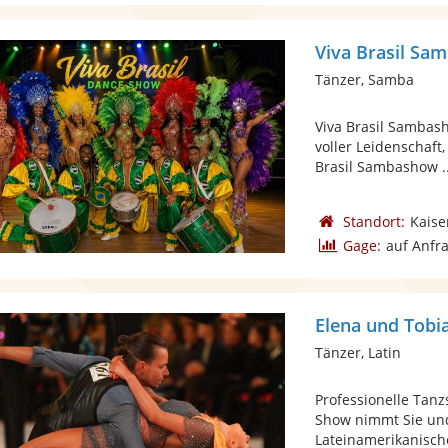
Viva Brasil S
Tänzer, Samba
Viva Brasil Sambas
voller Leidenschaf
Brasil Sambashow ..
Standort:
Kaise
Gage:
auf Anfr
Elena und Tobi
Tänzer, Latin
Professionelle Tan
Show nimmt Sie und
Lateinamerikanische