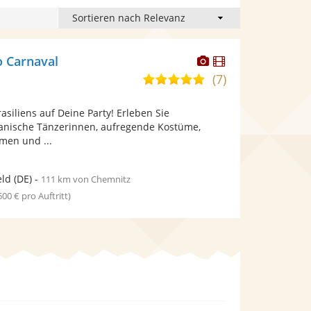
Dieser
Dieser
 Carnaval
Künstler
Künstler
(7)
4,9
stellt
stellt
von
Fotos
Videos
asiliens auf Deine Party! Erleben Sie
5
bereit.
bereit.
ianische Tänzerinnen, aufregende Kostüme,
Sternen
men und ...
eld
(DE)
-
111 km von Chemnitz
 500 € pro Auftritt)