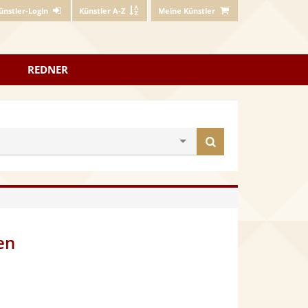
ünstler-Login
Künstler A-Z
Meine Künstler
REDNER
Künstler
finden
en