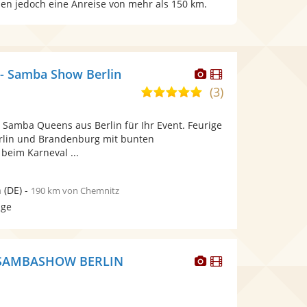
ben jedoch eine Anreise von mehr als 150 km.
Dieser
Dieser
- Samba Show Berlin
Künstler
Künstler
(3)
5,0
stellt
stellt
von
Fotos
Videos
e Samba Queens aus Berlin für Ihr Event. Feurige
5
bereit.
bereit.
rlin und Brandenburg mit bunten
Sternen
beim Karneval ...
n
(DE)
-
190 km von Chemnitz
age
Dieser
Dieser
SAMBASHOW BERLIN
Künstler
Künstler
stellt
stellt
Fotos
Videos