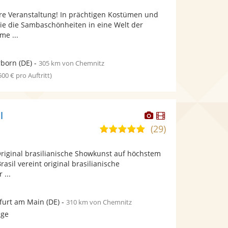
von
Fotos
Videos
hre Veranstaltung! In prächtigen Kostümen und
5
bereit.
bereit.
ie die Sambaschönheiten in eine Welt der
Sternen
me ...
rborn
(DE)
-
305 km von Chemnitz
 500 € pro Auftritt)
Dieser
Dieser
l
Künstler
Künstler
(29)
5,0
stellt
stellt
von
Fotos
Videos
Original brasilianische Showkunst auf höchstem
5
bereit.
bereit.
asil vereint original brasilianische
Sternen
 ...
furt am Main
(DE)
-
310 km von Chemnitz
age