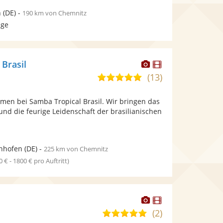
n
(DE)
-
190 km von Chemnitz
age
Dieser
Dieser
 Brasil
Künstler
Künstler
(13)
5,0
stellt
stellt
von
Fotos
Videos
men bei Samba Tropical Brasil. Wir bringen das
5
bereit.
bereit.
nd die feurige Leidenschaft der brasilianischen
Sternen
nhofen
(DE)
-
225 km von Chemnitz
0 € - 1800 € pro Auftritt)
Dieser
Dieser
Künstler
Künstler
(2)
5,0
stellt
stellt