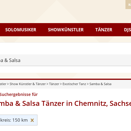
K
SOLOMUSIKER
SHOWKÜNSTLER
TÄNZER
DJS
a & Salsa
stler
>
Show Künstler & Tänzer
>
Tänzer
>
Exotischer Tanz
>
Samba & Salsa
 Suchergebnisse für
mba & Salsa Tänzer in Chemnitz, Sachs
Umkreis: 150 km zurücksetzen
reis: 150 km