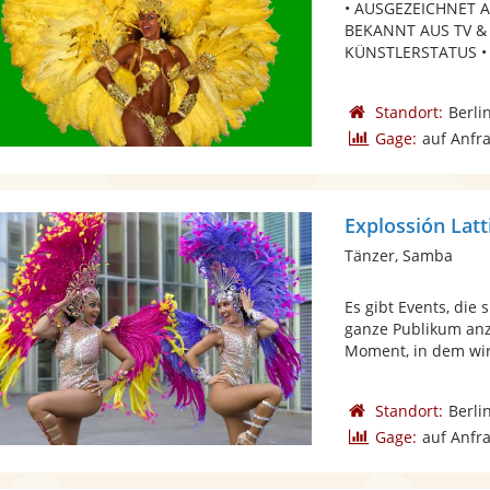
• AUSGEZEICHNET 
BEKANNT AUS TV &
KÜNSTLERSTATUS •
Standort:
Berli
Gage:
auf Anfr
Explossión Lat
Tänzer, Samba
Es gibt Events, die
ganze Publikum anz
Moment, in dem wir 
Standort:
Berli
Gage:
auf Anfr