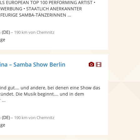
ALS EUROPEAN TOP 100 PERFORMING ARTIST •
bereit.
bereit.
 WERBUNG • STAATLICH ANERKANNTER
 FEURIGE SAMBA-TÄNZERINNEN ...
n
(DE)
-
190 km von Chemnitz
age
Dieser
Dieser
tina – Samba Show Berlin
Künstler
Künstler
stellt
stellt
Fotos
Videos
 sind gut…. und andere, bei denen eine Show das
bereit.
bereit.
ündet. Die Musik beginnt…. und in dem
...
n
(DE)
-
190 km von Chemnitz
age