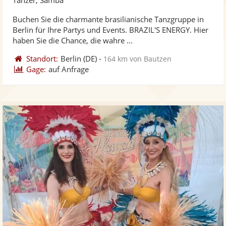
stellt
ste
Buchen Sie die charmante brasilianische Tanzgruppe in
Fotos
Vi
Berlin für Ihre Partys und Events. BRAZIL'S ENERGY. Hier
bereit
ber
haben Sie die Chance, die wahre ...
Standort:
Berlin
(DE)
-
164 km von Bautzen
Gage:
auf Anfrage