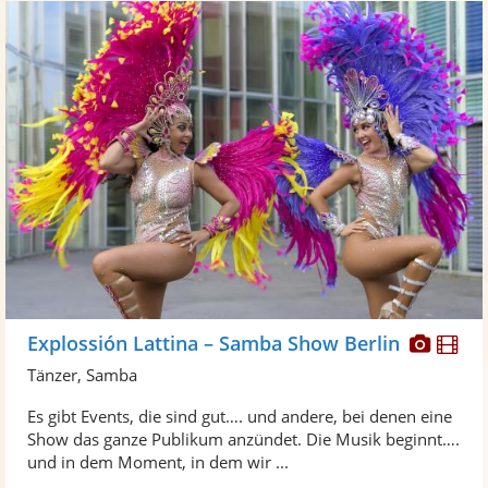
Diese
Di
Explossión Lattina – Samba Show Berlin
Künst
Kü
Tänzer, Samba
stellt
ste
Es gibt Events, die sind gut…. und andere, bei denen eine
Fotos
Vi
Show das ganze Publikum anzündet. Die Musik beginnt….
bereit
ber
und in dem Moment, in dem wir ...