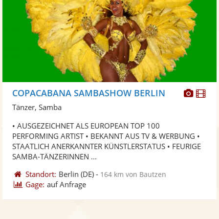
Diese
Di
COPACABANA SAMBASHOW BERLIN
Künst
Kü
Tänzer, Samba
stellt
ste
• AUSGEZEICHNET ALS EUROPEAN TOP 100
Fotos
Vi
PERFORMING ARTIST • BEKANNT AUS TV & WERBUNG •
bereit
ber
STAATLICH ANERKANNTER KÜNSTLERSTATUS • FEURIGE
SAMBA-TÄNZERINNEN ...
Standort:
Berlin
(DE)
-
164 km von Bautzen
Gage:
auf Anfrage