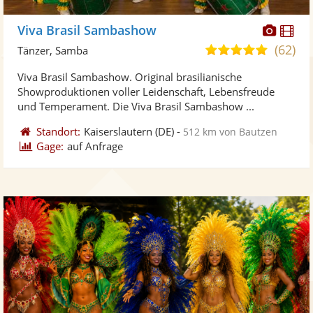
Diese
Di
Viva Brasil Sambashow
Künst
Kü
(62)
5,0
Tänzer, Samba
stellt
ste
von
Viva Brasil Sambashow. Original brasilianische
Fotos
Vi
5
Showproduktionen voller Leidenschaft, Lebensfreude
bereit
ber
Sternen
und Temperament. Die Viva Brasil Sambashow ...
Standort:
Kaiserslautern
(DE)
-
512 km von Bautzen
Gage:
auf Anfrage