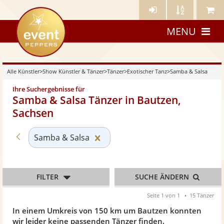
Künstler-
Künstler
Meine
eventpeppers
Login
A-
Künstle
MENU
Z
Alle Künstler
>
Show Künstler & Tänzer
>
Tänzer
>
Exotischer Tanz
>
Samba & Salsa
Ihre Suchergebnisse für
Samba & Salsa Tänzer in Bautzen,
Sachsen
Zurück zu «Exotischer Tanz»
Kategorie «Samba & Salsa» zur
Samba & Salsa
FILTER
SUCHE ÄNDERN
Seite 1 von 1
15 Tänzer
In einem Umkreis von 150 km um Bautzen konnten
wir leider keine passenden Tänzer finden.