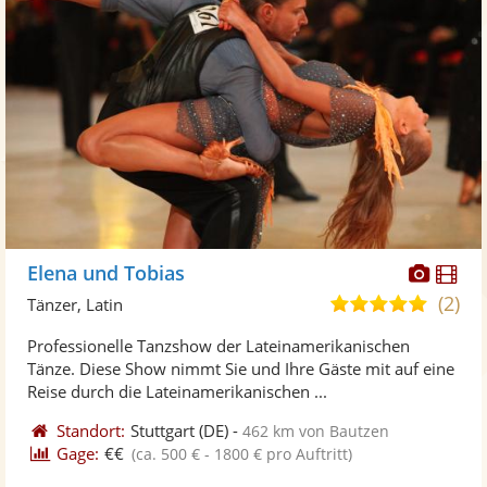
Diese
Di
Elena und Tobias
Künst
Kü
(2)
5,0
Tänzer, Latin
stellt
ste
von
Professionelle Tanzshow der Lateinamerikanischen
Fotos
Vi
5
Tänze. Diese Show nimmt Sie und Ihre Gäste mit auf eine
bereit
ber
Sternen
Reise durch die Lateinamerikanischen ...
Standort:
Stuttgart
(DE)
-
462 km von Bautzen
Gage:
€€
(ca. 500 € - 1800 € pro Auftritt)