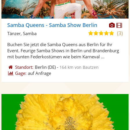
Diese
Di
Samba Queens - Samba Show Berlin
Künst
Kü
(3)
5,0
Tänzer, Samba
stellt
ste
von
Buchen Sie jetzt die Samba Queens aus Berlin für Ihr
Fotos
Vi
5
Event. Feurige Samba Shows in Berlin und Brandenburg
bereit
ber
Sternen
mit bunten Federkostümen wie beim Karneval ...
Standort:
Berlin
(DE)
-
164 km von Bautzen
Gage:
auf Anfrage