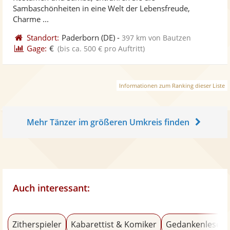
bereit
ber
Sternen
Sambaschönheiten in eine Welt der Lebensfreude,
Charme ...
Standort:
Paderborn
(DE)
-
397 km von Bautzen
Gage:
€
(bis ca. 500 € pro Auftritt)
Informationen zum Ranking dieser Liste
Mehr Tänzer im größeren Umkreis finden
Auch interessant:
Zitherspieler
Kabarettist & Komiker
Gedankenleser