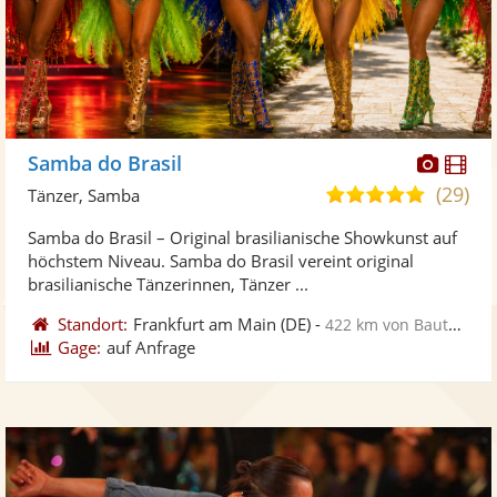
Diese
Di
Samba do Brasil
Künst
Kü
(29)
5,0
Tänzer, Samba
stellt
ste
von
Samba do Brasil – Original brasilianische Showkunst auf
Fotos
Vi
5
höchstem Niveau. Samba do Brasil vereint original
bereit
ber
Sternen
brasilianische Tänzerinnen, Tänzer ...
Standort:
Frankfurt am Main
(DE)
-
422 km von Bautzen
Gage:
auf Anfrage