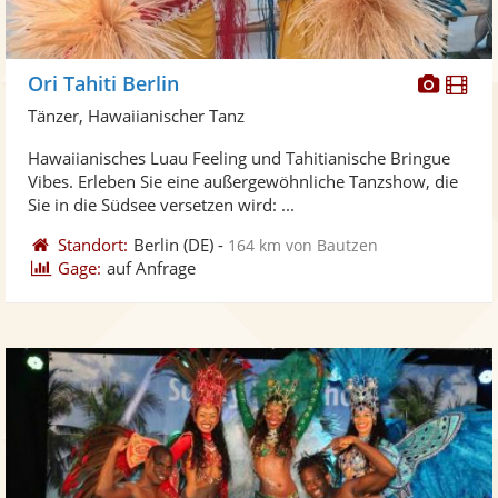
Diese
Di
Ori Tahiti Berlin
Künst
Kü
Tänzer, Hawaiianischer Tanz
stellt
ste
Hawaiianisches Luau Feeling und Tahitianische Bringue
Fotos
Vi
Vibes. Erleben Sie eine außergewöhnliche Tanzshow, die
bereit
ber
Sie in die Südsee versetzen wird: ...
Standort:
Berlin
(DE)
-
164 km von Bautzen
Gage:
auf Anfrage