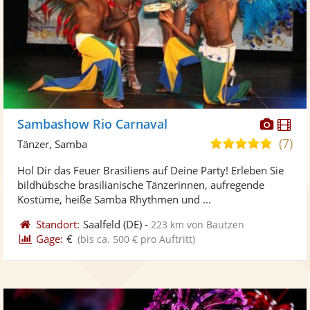
Diese
Di
Sambashow Rio Carnaval
Künst
Kü
(7)
4,9
Tänzer, Samba
stellt
ste
von
Hol Dir das Feuer Brasiliens auf Deine Party! Erleben Sie
Fotos
Vi
5
bildhübsche brasilianische Tänzerinnen, aufregende
bereit
ber
Sternen
Kostüme, heiße Samba Rhythmen und ...
Standort:
Saalfeld
(DE)
-
223 km von Bautzen
Gage:
€
(bis ca. 500 € pro Auftritt)