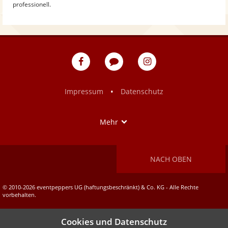
professionell.
eventpeppers
Blog
eventpeppers
auf
auf
Facebook
Instagram
•
Impressum
Datenschutz
Show
Mehr
NACH OBEN
© 2010-2026 eventpeppers UG (haftungsbeschränkt) & Co. KG - Alle Rechte
vorbehalten.
Cookies und Datenschutz