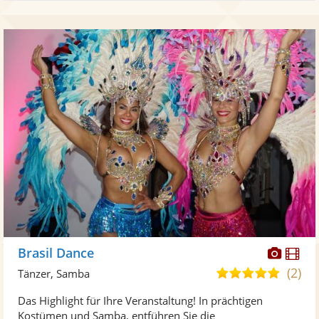
Diese
Di
Brasil Dance
Künst
Kü
(2)
5,0
Tänzer, Samba
stellt
ste
von
Das Highlight für Ihre Veranstaltung! In prächtigen
Fotos
Vi
5
Kostümen und Samba, entführen Sie die