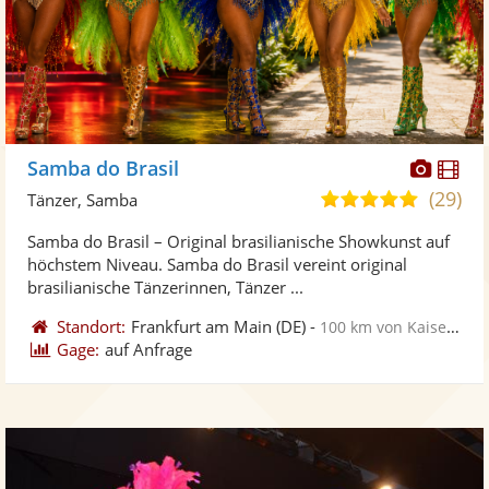
Diese
Di
Samba do Brasil
Künst
Kü
(29)
5,0
Tänzer, Samba
stellt
ste
von
Samba do Brasil – Original brasilianische Showkunst auf
Fotos
Vi
5
höchstem Niveau. Samba do Brasil vereint original
bereit
ber
Sternen
brasilianische Tänzerinnen, Tänzer ...
Standort:
Frankfurt am Main
(DE)
-
100 km von Kaiserslautern
Gage:
auf Anfrage