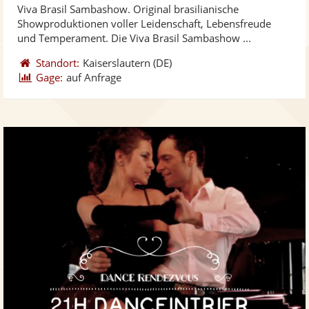
Viva Brasil Sambashow. Original brasilianische
Fotos
Vi
5
Showproduktionen voller Leidenschaft, Lebensfreude
bereit
ber
Sternen
und Temperament. Die Viva Brasil Sambashow ...
Standort:
Kaiserslautern
(DE)
Gage:
auf Anfrage