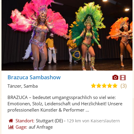
Diese
Di
Brazuca Sambashow
Künst
Kü
(3)
5,0
Tänzer, Samba
stellt
ste
von
BRAZUCA – bedeutet umgangssprachlich so viel wie:
Fotos
Vi
5
Emotionen, Stolz, Leidenschaft und Herzlichkeit! Unsere
bereit
ber
Sternen
professionellen Künstler & Performer ...
Standort:
Stuttgart
(DE)
-
129 km von Kaiserslautern
Gage:
auf Anfrage