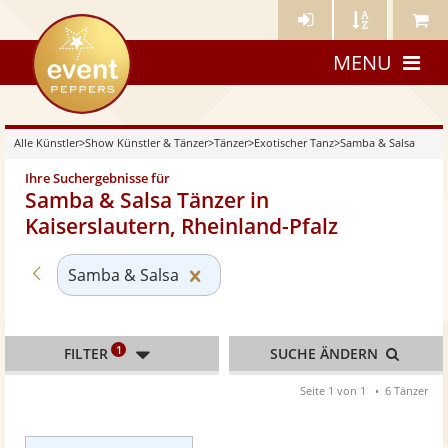
Künstler-
Künstler
Meine
eventpeppers
Login
A-
Künstle
MENU
Z
Alle Künstler
>
Show Künstler & Tänzer
>
Tänzer
>
Exotischer Tanz
>
Samba & Salsa
Ihre Suchergebnisse für
Samba & Salsa Tänzer in
Kaiserslautern, Rheinland-Pfalz
Zurück zu «Exotischer Tanz»
Kategorie «Samba & Salsa» zur
Samba & Salsa
1
FILTER
SUCHE ÄNDERN
Seite 1 von 1
6 Tänzer