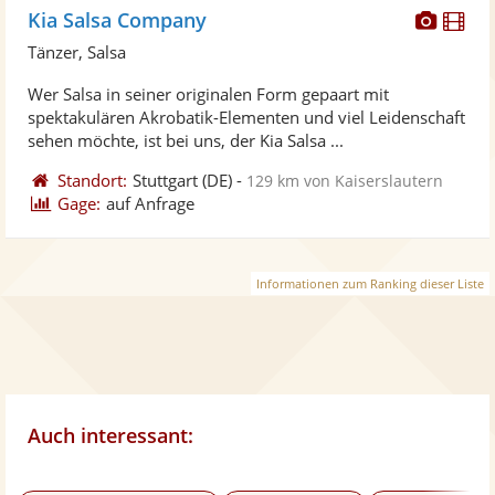
Diese
Di
Kia Salsa Company
Künst
Kü
Tänzer, Salsa
stellt
ste
Wer Salsa in seiner originalen Form gepaart mit
Fotos
Vi
spektakulären Akrobatik-Elementen und viel Leidenschaft
bereit
ber
sehen möchte, ist bei uns, der Kia Salsa ...
Standort:
Stuttgart
(DE)
-
129 km von Kaiserslautern
Gage:
auf Anfrage
Informationen zum Ranking dieser Liste
Auch interessant: