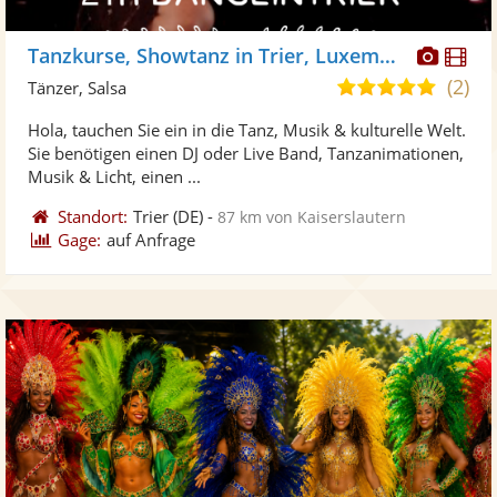
Diese
Di
Tanzkurse, Showtanz in Trier, Luxembourg, Mainz
Künst
Kü
(2)
5,0
Tänzer, Salsa
stellt
ste
von
Hola, tauchen Sie ein in die Tanz, Musik & kulturelle Welt.
Fotos
Vi
5
Sie benötigen einen DJ oder Live Band, Tanzanimationen,
bereit
ber
Sternen
Musik & Licht, einen ...
Standort:
Trier
(DE)
-
87 km von Kaiserslautern
Gage:
auf Anfrage