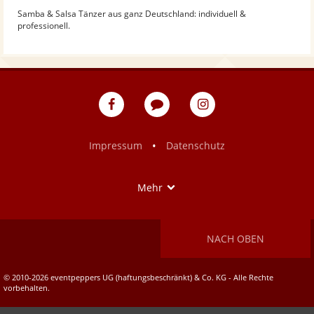
Samba & Salsa Tänzer aus ganz Deutschland: individuell &
professionell.
eventpeppers
Blog
eventpeppers
auf
auf
Facebook
Instagram
•
Impressum
Datenschutz
Show
Mehr
NACH OBEN
© 2010-2026 eventpeppers UG (haftungsbeschränkt) & Co. KG - Alle Rechte
vorbehalten.