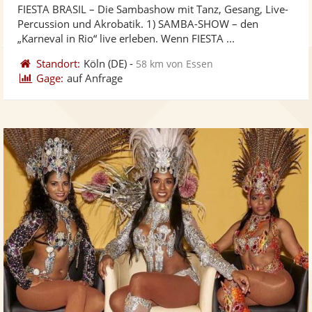
FIESTA BRASIL – Die Sambashow mit Tanz, Gesang, Live-
Fotos
Vi
5
Percussion und Akrobatik. 1) SAMBA-SHOW – den
bereit
ber
Sternen
„Karneval in Rio“ live erleben. Wenn FIESTA ...
Standort:
Köln
(DE)
-
58 km von Essen
Gage:
auf Anfrage