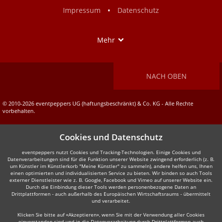
Facebook
Instagram
•
Impressum
Datenschutz
Show
Mehr
NACH OBEN
© 2010-2026 eventpeppers UG (haftungsbeschränkt) & Co. KG - Alle Rechte
vorbehalten.
Cookies und Datenschutz
eventpeppers nutzt Cookies und Tracking-Technologien. Einige Cookies und
Datenverarbeitungen sind für die Funktion unserer Website zwingend erforderlich (z. B.
um Künstler im Künstlerkorb "Meine Künstler" zu sammeln), andere helfen uns, Ihnen
einen optimierten und individualisierten Service zu bieten. Wir binden so auch Tools
externer Dienstleister wie z. B. Google, Facebook und Vimeo auf unserer Website ein.
Durch die Einbindung dieser Tools werden personenbezogene Daten an
Drittplattformen - auch außerhalb des Europäischen Wirtschaftsraums - übermittelt
und verarbeitet.
Klicken Sie bitte auf «Akzeptieren», wenn Sie mit der Verwendung aller Cookies
einverstanden sind und in die Datenverarbeitung durch Drittplattformen auch