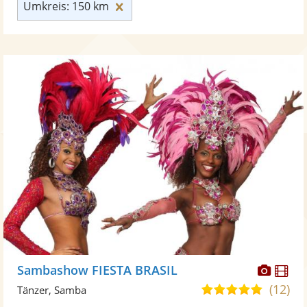
Umkreis: 150 km zurücksetzen
Umkreis: 150 km
Diese
Di
Sambashow FIESTA BRASIL
Künst
Kü
(12)
5,0
Tänzer, Samba
stellt
ste
von