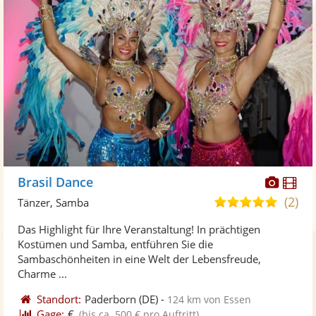
Diese
Di
Brasil Dance
Künst
Kü
(2)
5,0
Tänzer, Samba
stellt
ste
von
Das Highlight für Ihre Veranstaltung! In prächtigen
Fotos
Vi
5
Kostümen und Samba, entführen Sie die
bereit
ber
Sternen
Sambaschönheiten in eine Welt der Lebensfreude,
Charme ...
Standort:
Paderborn
(DE)
-
124 km von Essen
Gage:
€
(bis ca. 500 € pro Auftritt)