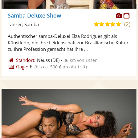
Diese
Di
Samba Deluxe Show
Künst
Kü
(2)
5,0
Tänzer, Samba
stellt
ste
von
Authentischer samba-Deluxe! Elza Rodrigues gilt als
Fotos
Vi
5
Künstlerin, die ihre Leidenschaft zur Brasilianische Kultur
bereit
ber
Sternen
zu ihre Profession gemacht hat.ihre ...
Standort:
Neuss
(DE)
-
36 km von Essen
Gage:
€
(bis ca. 500 € pro Auftritt)