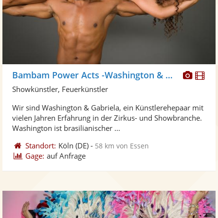
Diese
Di
Bambam Power Acts -Washington & Gabriela
Künst
Kü
Showkünstler, Feuerkünstler
stellt
ste
Wir sind Washington & Gabriela, ein Künstlerehepaar mit
Fotos
Vi
vielen Jahren Erfahrung in der Zirkus- und Showbranche.
bereit
ber
Washington ist brasilianischer ...
Standort:
Köln
(DE)
-
58 km von Essen
Gage:
auf Anfrage