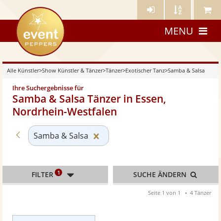
Künstler-
Künstler
Meine
eventpeppers
Login
A-
Künstle
MENU
Z
Alle Künstler
>
Show Künstler & Tänzer
>
Tänzer
>
Exotischer Tanz
>
Samba & Salsa
Ihre Suchergebnisse für
Samba & Salsa Tänzer in Essen,
Nordrhein-Westfalen
Zurück zu «Exotischer Tanz»
Kategorie «Samba & Salsa» zur
Samba & Salsa
1
FILTER
SUCHE ÄNDERN
Seite 1 von 1
4 Tänzer