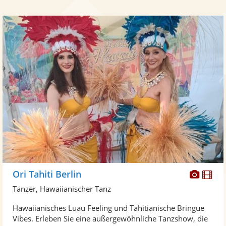
Diese
Di
Ori Tahiti Berlin
Künst
Kü
Tänzer, Hawaiianischer Tanz
stellt
ste
Hawaiianisches Luau Feeling und Tahitianische Bringue
Fotos
Vi
Vibes. Erleben Sie eine außergewöhnliche Tanzshow, die
bereit
ber