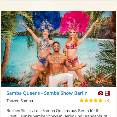
Diese
Di
Samba Queens - Samba Show Berlin
Künst
Kü
(3)
5,0
Tänzer, Samba
stellt
ste
von
Buchen Sie jetzt die Samba Queens aus Berlin für Ihr
Fotos
Vi
5
Event. Feurige Samba Shows in Berlin und Brandenburg