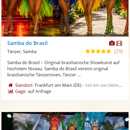
Diese
Di
Samba do Brasil
Künst
Kü
(29)
5,0
Tänzer, Samba
stellt
ste
von
Samba do Brasil – Original brasilianische Showkunst auf
Fotos
Vi
5
höchstem Niveau. Samba do Brasil vereint original
bereit
ber
Sternen
brasilianische Tänzerinnen, Tänzer ...
Standort:
Frankfurt am Main
(DE)
-
326 km von Delmenhorst
Gage:
auf Anfrage