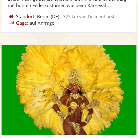
bereit
ber
Sternen
mit bunten Federkostümen wie beim Karneval ...
Standort:
Berlin
(DE)
-
327 km von Delmenhorst
Gage:
auf Anfrage