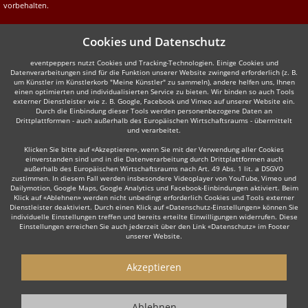
vorbehalten.
Cookies und Datenschutz
eventpeppers nutzt Cookies und Tracking-Technologien. Einige Cookies und
Datenverarbeitungen sind für die Funktion unserer Website zwingend erforderlich (z. B.
um Künstler im Künstlerkorb "Meine Künstler" zu sammeln), andere helfen uns, Ihnen
einen optimierten und individualisierten Service zu bieten. Wir binden so auch Tools
externer Dienstleister wie z. B. Google, Facebook und Vimeo auf unserer Website ein.
Durch die Einbindung dieser Tools werden personenbezogene Daten an
Drittplattformen - auch außerhalb des Europäischen Wirtschaftsraums - übermittelt
und verarbeitet.
Klicken Sie bitte auf «Akzeptieren», wenn Sie mit der Verwendung aller Cookies
einverstanden sind und in die Datenverarbeitung durch Drittplattformen auch
außerhalb des Europäischen Wirtschaftsraums nach Art. 49 Abs. 1 lit. a DSGVO
zustimmen. In diesem Fall werden insbesondere Videoplayer von YouTube, Vimeo und
Dailymotion, Google Maps, Google Analytics und Facebook-Einbindungen aktiviert. Beim
Klick auf «Ablehnen» werden nicht unbedingt erforderlich Cookies und Tools externer
Dienstleister deaktiviert. Durch einen Klick auf «Datenschutz-Einstellungen» können Sie
individuelle Einstellungen treffen und bereits erteilte Einwilligungen widerrufen. Diese
Einstellungen erreichen Sie auch jederzeit über den Link «Datenschutz» im Footer
unserer Website.
Akzeptieren
Ablehnen