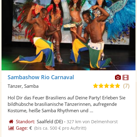
Diese
Di
Sambashow Rio Carnaval
Künst
Kü
(7)
4,9
Tänzer, Samba
stellt
ste
von
Hol Dir das Feuer Brasiliens auf Deine Party! Erleben Sie
Fotos
Vi
5
bildhübsche brasilianische Tänzerinnen, aufregende
bereit
ber
Sternen
Kostüme, heiße Samba Rhythmen und ...
Standort:
Saalfeld
(DE)
-
327 km von Delmenhorst
Gage:
€
(bis ca. 500 € pro Auftritt)