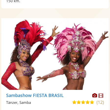
150 km.
Diese
Di
Sambashow FIESTA BRASIL
Künst
Kü
(12)
5,0
Tänzer, Samba
stellt
ste
von