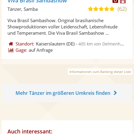
Viva Brasil Sambashow
Künst
Kü
(62)
5,0
Tänzer, Samba
stellt
ste
von
Viva Brasil Sambashow. Original brasilianische
Fotos
Vi
5
Showproduktionen voller Leidenschaft, Lebensfreude
bereit
ber
Sternen
und Temperament. Die Viva Brasil Sambashow ...
Standort:
Kaiserslautern
(DE)
-
405 km von Delmenhorst
Gage:
auf Anfrage
Informationen zum Ranking dieser Liste
Mehr Tänzer im größeren Umkreis finden
Auch interessant: