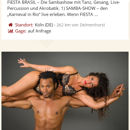
FIESTA BRASIL – Die Sambashow mit Tanz, Gesang, Live-
Fotos
Vi
5
Percussion und Akrobatik. 1) SAMBA-SHOW – den
bereit
ber
Sternen
„Karneval in Rio“ live erleben. Wenn FIESTA ...
Standort:
Köln
(DE)
-
262 km von Delmenhorst
Gage:
auf Anfrage