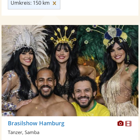
Umkreis: 150 km zurücksetzen
Umkreis: 150 km
Diese
Di
Brasilshow Hamburg
Künst
Kü
Tänzer, Samba
stellt
ste