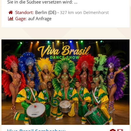
Sie in die Südsee versetzen wird: ...
Standort:
Berlin
(DE)
-
327 km von Delmenhorst
Gage:
auf Anfrage
Diese
Di