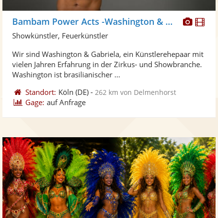
Diese
Di
Bambam Power Acts -Washington & Gabriela
Künst
Kü
Showkünstler, Feuerkünstler
stellt
ste
Wir sind Washington & Gabriela, ein Künstlerehepaar mit
Fotos
Vi
vielen Jahren Erfahrung in der Zirkus- und Showbranche.
bereit
ber
Washington ist brasilianischer ...
Standort:
Köln
(DE)
-
262 km von Delmenhorst
Gage:
auf Anfrage