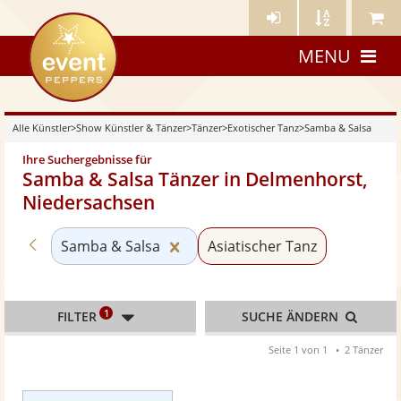
Künstler-
Künstler
Meine
eventpeppers
Login
A-
Künstle
MENU
Z
Alle Künstler
>
Show Künstler & Tänzer
>
Tänzer
>
Exotischer Tanz
>
Samba & Salsa
Ihre Suchergebnisse für
Samba & Salsa Tänzer in Delmenhorst,
Niedersachsen
Zurück zu «Exotischer Tanz»
Kategorie «Samba & Salsa» zur
Samba & Salsa
Asiatischer Tanz
1
FILTER
SUCHE ÄNDERN
Seite 1 von 1
2 Tänzer