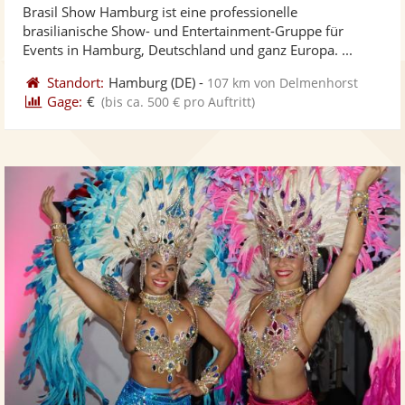
Brasil Show Hamburg ist eine professionelle
Fotos
Vi
brasilianische Show- und Entertainment-Gruppe für
bereit
ber
Events in Hamburg, Deutschland und ganz Europa. ...
Standort:
Hamburg
(DE)
-
107 km von Delmenhorst
Gage:
€
(bis ca. 500 € pro Auftritt)