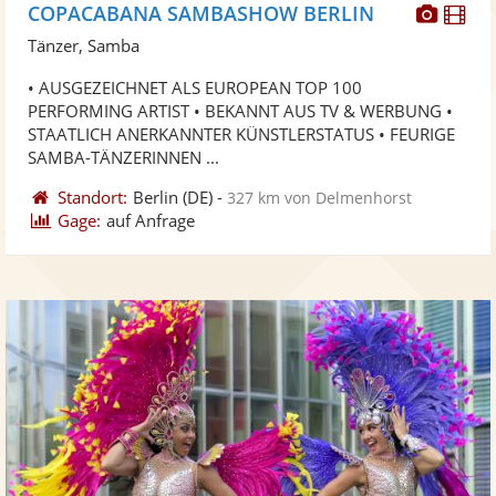
Diese
Di
COPACABANA SAMBASHOW BERLIN
Künst
Kü
Tänzer, Samba
stellt
ste
• AUSGEZEICHNET ALS EUROPEAN TOP 100
Fotos
Vi
PERFORMING ARTIST • BEKANNT AUS TV & WERBUNG •
bereit
ber
STAATLICH ANERKANNTER KÜNSTLERSTATUS • FEURIGE
SAMBA-TÄNZERINNEN ...
Standort:
Berlin
(DE)
-
327 km von Delmenhorst
Gage:
auf Anfrage