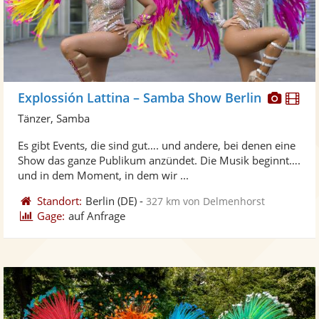
Diese
Di
Explossión Lattina – Samba Show Berlin
Künst
Kü
Tänzer, Samba
stellt
ste
Es gibt Events, die sind gut…. und andere, bei denen eine
Fotos
Vi
Show das ganze Publikum anzündet. Die Musik beginnt….
bereit
ber
und in dem Moment, in dem wir ...
Standort:
Berlin
(DE)
-
327 km von Delmenhorst
Gage:
auf Anfrage