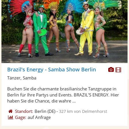
Diese
Di
Brazil's Energy - Samba Show Berlin
Künst
Kü
Tänzer, Samba
stellt
ste
Buchen Sie die charmante brasilianische Tanzgruppe in
Fotos
Vi
Berlin für Ihre Partys und Events. BRAZIL'S ENERGY. Hier
bereit
ber
haben Sie die Chance, die wahre ...
Standort:
Berlin
(DE)
-
327 km von Delmenhorst
Gage:
auf Anfrage