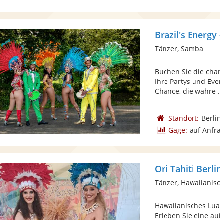
Brazil's Energy
Tänzer, Samba
Buchen Sie die char
Ihre Partys und Eve
Chance, die wahre .
Standort:
Berli
Gage:
auf Anfr
Ori Tahiti Berli
Tänzer, Hawaiianis
Hawaiianisches Lua
Erleben Sie eine a