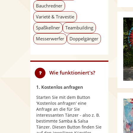
Bauchredner
Varieté & Travestie
Spaßkellner
Teambuilding
Messerwerfer
Doppelgänger
Wie funktioniert's?
1. Kostenlos anfragen
Starten Sie mit dem Button
'Kostenlos anfragen' eine
Anfrage an die für Sie
interessanten Tänzer - also z. B.
bestimmte Samba & Salsa
Tänzer. Diesen Button finden Sie
auf den jeweiligen Künstler-