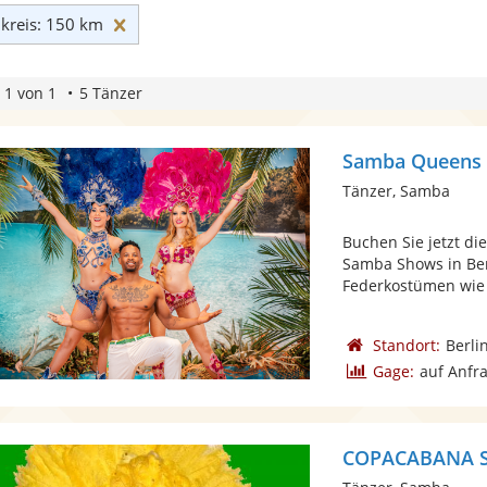
Umkreis: 150 km zurücksetzen
reis: 150 km
 1 von 1
5 Tänzer
Samba Queens 
Tänzer, Samba
Buchen Sie jetzt di
Samba Shows in Be
Federkostümen wie 
Standort:
Berli
Gage:
auf Anfr
COPACABANA 