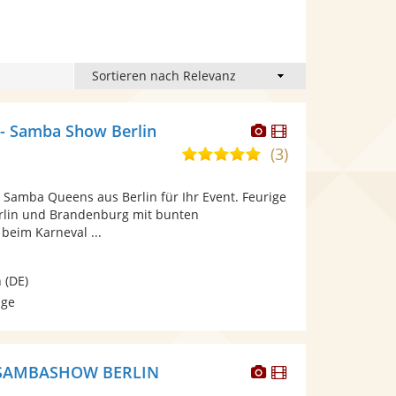
Dieser
Dieser
- Samba Show Berlin
Künstler
Künstler
(3)
5,0
stellt
stellt
von
Fotos
Videos
e Samba Queens aus Berlin für Ihr Event. Feurige
5
bereit.
bereit.
rlin und Brandenburg mit bunten
Sternen
beim Karneval ...
n
(DE)
age
Dieser
Dieser
SAMBASHOW BERLIN
Künstler
Künstler