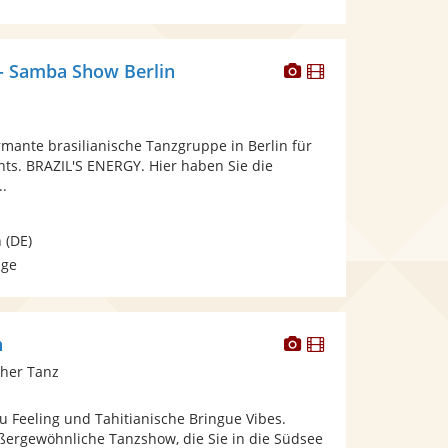
Dieser
Dieser
 - Samba Show Berlin
Künstler
Künstler
stellt
stellt
Fotos
Videos
mante brasilianische Tanzgruppe in Berlin für
bereit.
bereit.
nts. BRAZIL'S ENERGY. Hier haben Sie die
..
n
(DE)
age
Dieser
Dieser
n
Künstler
Künstler
cher Tanz
stellt
stellt
Fotos
Videos
u Feeling und Tahitianische Bringue Vibes.
bereit.
bereit.
ußergewöhnliche Tanzshow, die Sie in die Südsee