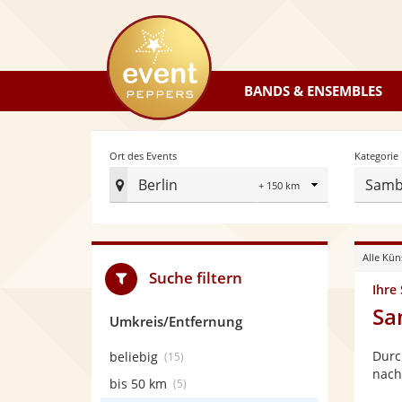
eventpeppers
BANDS & ENSEMBLES
Radius
Ort des Events
Kategorie
Berlin
Samb
Ort
des
Events
Alle Kün
festlegen
Suche filtern
Ihre
Sa
Umkreis/Entfernung
Durc
beliebig
(15)
nach 
bis 50 km
(5)