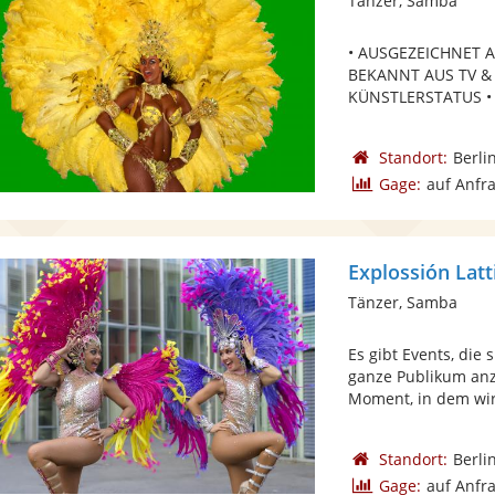
Tänzer, Samba
• AUSGEZEICHNET 
BEKANNT AUS TV &
KÜNSTLERSTATUS •
Standort:
Berli
Gage:
auf Anfr
Explossión Lat
Tänzer, Samba
Es gibt Events, die
ganze Publikum anz
Moment, in dem wir 
Standort:
Berli
Gage:
auf Anfr