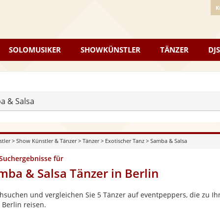
K
SOLOMUSIKER
SHOWKÜNSTLER
TÄNZER
DJS
a & Salsa
stler
>
Show Künstler & Tänzer
>
Tänzer
>
Exotischer Tanz
>
Samba & Salsa
 Suchergebnisse für
mba & Salsa Tänzer in Berlin
hsuchen und vergleichen Sie 5 Tänzer auf eventpeppers, die zu Ihr
Berlin reisen.