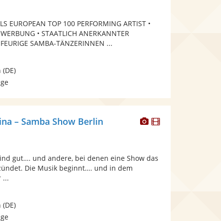
stellt
stellt
Fotos
Videos
ALS EUROPEAN TOP 100 PERFORMING ARTIST •
bereit.
bereit.
 WERBUNG • STAATLICH ANERKANNTER
 FEURIGE SAMBA-TÄNZERINNEN ...
n
(DE)
age
Dieser
Dieser
tina – Samba Show Berlin
Künstler
Künstler
stellt
stellt
Fotos
Videos
 sind gut…. und andere, bei denen eine Show das
bereit.
bereit.
ündet. Die Musik beginnt…. und in dem
...
n
(DE)
age