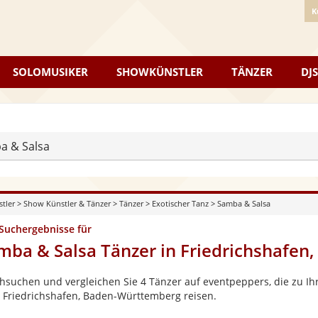
K
SOLOMUSIKER
SHOWKÜNSTLER
TÄNZER
DJS
a & Salsa
stler
>
Show Künstler & Tänzer
>
Tänzer
>
Exotischer Tanz
>
Samba & Salsa
 Suchergebnisse für
mba & Salsa Tänzer in Friedrichshafe
hsuchen und vergleichen Sie 4 Tänzer auf eventpeppers, die zu Ihr
 Friedrichshafen, Baden-Württemberg reisen.