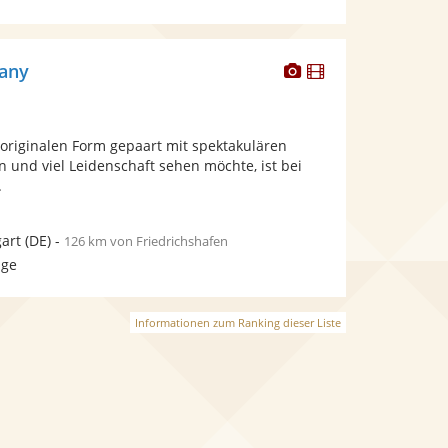
Dieser
Dieser
pany
Künstler
Künstler
stellt
stellt
Fotos
Videos
 originalen Form gepaart mit spektakulären
bereit.
bereit.
 und viel Leidenschaft sehen möchte, ist bei
.
gart
(DE)
-
126 km von Friedrichshafen
age
Informationen zum Ranking dieser Liste