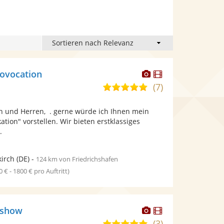
Dieser
Dieser
ovocation
Künstler
Künstler
(7)
4,9
stellt
stellt
von
Fotos
Videos
 und Herren, . gerne würde ich Ihnen mein
5
bereit.
bereit.
ation" vorstellen. Wir bieten erstklassiges
Sternen
.
irch
(DE)
-
124 km von Friedrichshafen
0 € - 1800 € pro Auftritt)
Dieser
Dieser
ashow
Künstler
Künstler
(3)
5,0