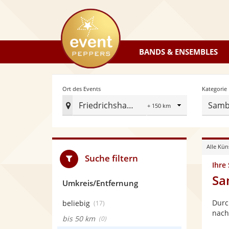
eventpeppers
BANDS & ENSEMBLES
Radius
Ort des Events
Kategorie
Friedrichshafen
Samb
Ort
des
Events
Alle Kün
festlegen
Suche filtern
Ihre
Sa
Umkreis/Entfernung
Durc
beliebig
(17)
nach
bis 50 km
(0)