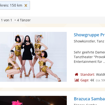
Umkreis: 150 km zurücksetzen
reis: 150 km
 1 von 1
4 Tänzer
Showgruppe Pr
Showkünstler, Tanz
Sehr geehrte Damen
Tanztheater "Provok
Entertainment für ..
Standort:
Waldk
Gage:
€€
(ca. 50
Brazuca Samb