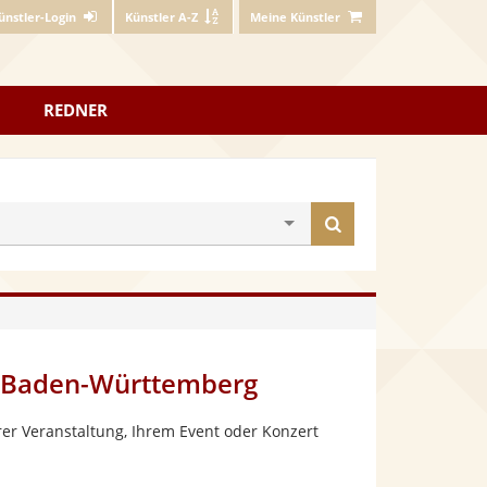
ünstler-Login
Künstler A-Z
Meine Künstler
REDNER
Künstler
finden
n, Baden-Württemberg
er Veranstaltung, Ihrem Event oder Konzert