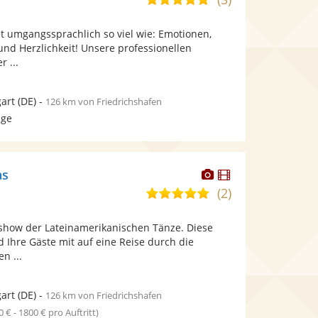
stellt
stellt
von
Fotos
Videos
 umgangssprachlich so viel wie: Emotionen,
5
bereit.
bereit.
 und Herzlichkeit! Unsere professionellen
Sternen
 ...
gart
(DE)
-
126 km von Friedrichshafen
age
Dieser
Dieser
as
Künstler
Künstler
(2)
5,0
stellt
stellt
von
Fotos
Videos
zshow der Lateinamerikanischen Tänze. Diese
5
bereit.
bereit.
 Ihre Gäste mit auf eine Reise durch die
Sternen
n ...
gart
(DE)
-
126 km von Friedrichshafen
0 € - 1800 € pro Auftritt)