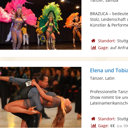
Tänzer, Samba
BRAZUCA – bedeutet
Stolz, Leidenschaft
Künstler & Performer
Standort:
Stutt
Gage:
auf Anfr
Elena und Tobi
Tänzer, Latin
Professionelle Tan
Show nimmt Sie und
Lateinamerikanische
Standort:
Stutt
Gage:
€€
(ca. 50