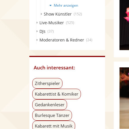
Mehr anzeigen
Show Künstler
(152)
Live-Musiker
(525)
DJs
(37)
Moderatoren & Redner
(24)
Auch interessant:
Zitherspieler
Kabarettist & Komiker
Gedankenleser
Burlesque Tänzer
Kabarett mit Musik