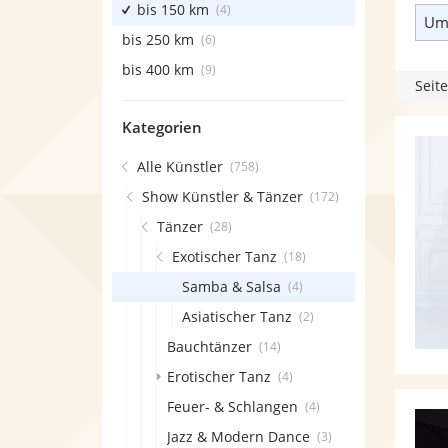
bis 150 km
(4)
Umk
bis 250 km
(6)
bis 400 km
(9)
Seite
Kategorien
Alle Künstler
(758)
Show Künstler & Tänzer
(172)
Tänzer
(28)
Exotischer Tanz
(18)
Samba & Salsa
(4)
Asiatischer Tanz
(2)
Bauchtänzer
(14)
Erotischer Tanz
(4)
Feuer- & Schlangen
(4)
Jazz & Modern Dance
(3)