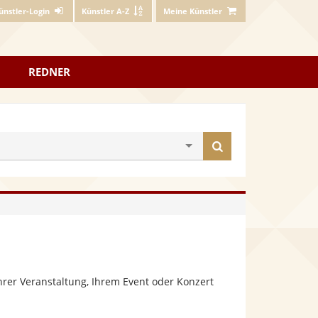
ünstler-Login
Künstler A-Z
Meine Künstler
REDNER
Künstler
finden
hrer Veranstaltung, Ihrem Event oder Konzert