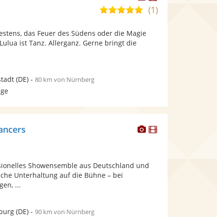
Künstler
Künstler
(1)
5,0
stellt
stellt
von
Fotos
Videos
estens, das Feuer des Südens oder die Magie
5
bereit.
bereit.
Lulua ist Tanz. Allerganz. Gerne bringt die
Sternen
stadt
(DE)
-
80 km von Nürnberg
age
Dieser
Dieser
ancers
Künstler
Künstler
stellt
stellt
Fotos
Videos
ssionelles Showensemble aus Deutschland und
bereit.
bereit.
iche Unterhaltung auf die Bühne – bei
en, ...
burg
(DE)
-
90 km von Nürnberg