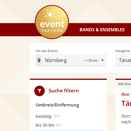
eventpeppers
BANDS & ENSEMBLES
Radius
Ort des Events
Kategorie
Nürnberg
Tänz
Ort
des
Events
Alle Kün
festlegen
Suche filtern
Ihre
Tä
Umkreis/Entfernung
Durc
beliebig
(95)
nach
bis 50 km
(6)