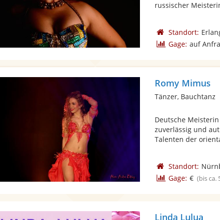
russischer Meisterin
Standort:
Erlan
Gage:
auf Anfr
Romy Mimus
Tänzer, Bauchtanz
Deutsche Meisterin 
zuverlässig und au
Talenten der orienta
Standort:
Nürn
Gage:
€
(bis ca.
Linda Lulua