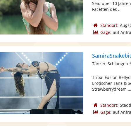
Seid über 10 Jahren 
Facetten des ...
Standort:
Augs
Gage:
auf Anfr
SamiraSnakebi
Tänzer, Schlangen-
Tribal Fusion Bell
Erotischer Tanz & 
Strawberrydream ..
Standort:
Stadt
Gage:
auf Anfr