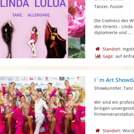
Tänzer, Fusion
Die Coolness des W
des Orients - Linda 
diplomierte und ...
Standort:
Ingol
Gage:
auf Anfr
I´m Art Showd
Showkünstler, Tanz
Wir sind ein profe
bringen unvergessl
Firmenveranstaltung
Standort:
Würz