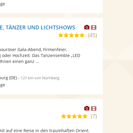
age
Dieser
Dieser
NE, TÄNZER UND LICHTSHOWS
Künstler
Künstler
(45)
5,0
stellt
stellt
von
Fotos
Videos
mouröser Gala-Abend, Firmenfeier,
5
bereit.
bereit.
 oder Hochzeit: Das Tanzensemble „LED
Sternen
Ihnen einen ganz ...
burg
(DE)
-
121 km von Nürnberg
age
Dieser
Dieser
Künstler
Künstler
(7)
5,0
stellt
stellt
von
Fotos
Videos
it auf eine Reise in den traumhaften Orient.
5