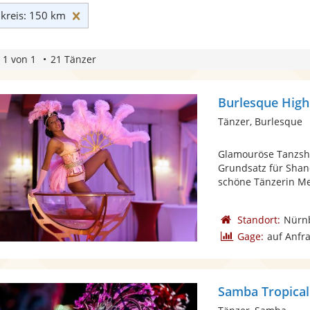
Umkreis: 150 km zurücksetzen
reis: 150 km
 1 von 1
21 Tänzer
Burlesque Highl
Tänzer, Burlesque
Glamouröse Tanzshow
Grundsatz für Shan
schöne Tänzerin Mee
Standort:
Nürn
Gage:
auf Anfr
Samba Tropical