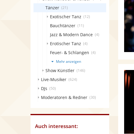
Tänzer
(21)
Exotischer Tanz
(12)
Bauchtänzer
(11)
Jazz & Modern Dance
(4)
Erotischer Tanz
(4)
Feuer- & Schlangen
(4)
Mehr anzeigen
Show Künstler
(146)
Live-Musiker
(624)
DJs
(50)
Moderatoren & Redner
(30)
Auch interessant: