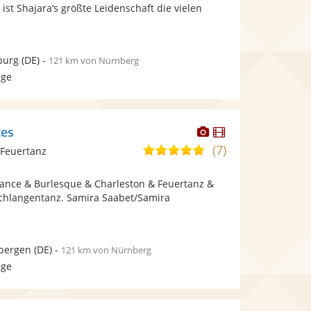
bereit.
bereit.
ist Shajara‘s größte Leidenschaft die vielen
Sternen
burg
(DE)
-
121 km von Nürnberg
age
Dieser
Dieser
tes
Künstler
Künstler
(7)
5,0
/Feuertanz
stellt
stellt
von
Fotos
Videos
ydance & Burlesque & Charleston & Feuertanz &
5
bereit.
bereit.
Schlangentanz. Samira Saabet/Samira
Sternen
.
bergen
(DE)
-
121 km von Nürnberg
age