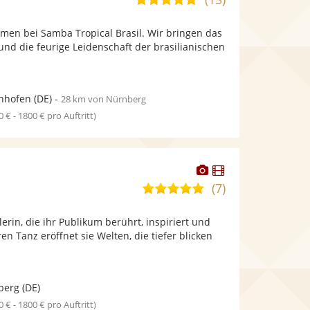
stellt
stellt
von
Fotos
Videos
men bei Samba Tropical Brasil. Wir bringen das
5
bereit.
bereit.
nd die feurige Leidenschaft der brasilianischen
Sternen
nhofen
(DE)
-
28 km von Nürnberg
0 € - 1800 € pro Auftritt)
Dieser
Dieser
Künstler
Künstler
(7)
5,0
stellt
stellt
von
Fotos
Videos
erin, die ihr Publikum berührt, inspiriert und
5
bereit.
bereit.
ren Tanz eröffnet sie Welten, die tiefer blicken
Sternen
berg
(DE)
0 € - 1800 € pro Auftritt)