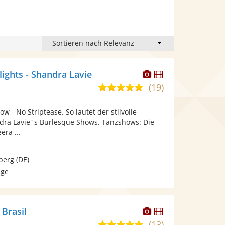
Dieser
Dieser
ights - Shandra Lavie
Künstler
Künstler
(19)
5,0
stellt
stellt
von
Fotos
Videos
 - No Striptease. So lautet der stilvolle
5
bereit.
bereit.
dra Lavie´s Burlesque Shows. Tanzshows: Die
Sternen
ra ...
berg
(DE)
age
Dieser
Dieser
 Brasil
Künstler
Künstler
(13)
5,0