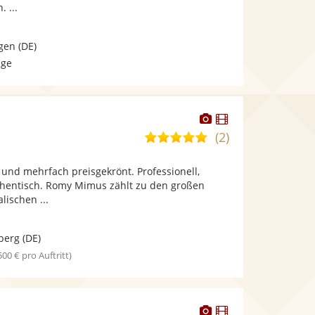
. ...
gen
(DE)
age
Dieser
Dieser
Künstler
Künstler
(2)
5,0
stellt
stellt
von
Fotos
Videos
und mehrfach preisgekrönt. Professionell,
5
bereit.
bereit.
thentisch. Romy Mimus zählt zu den großen
Sternen
lischen ...
berg
(DE)
 500 € pro Auftritt)
Dieser
Dieser