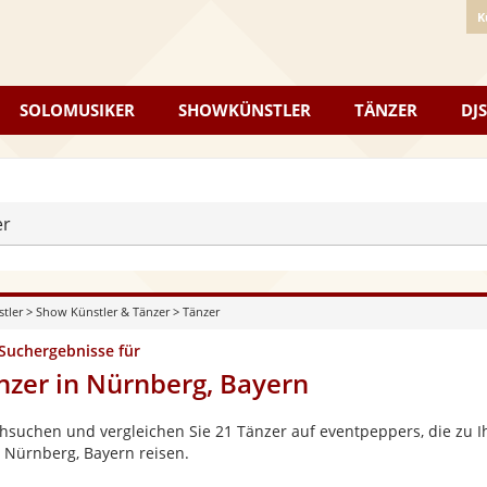
K
SOLOMUSIKER
SHOWKÜNSTLER
TÄNZER
DJS
er
stler
>
Show Künstler & Tänzer
>
Tänzer
 Suchergebnisse für
nzer in Nürnberg, Bayern
hsuchen und vergleichen Sie 21 Tänzer auf eventpeppers, die zu I
 Nürnberg, Bayern reisen.