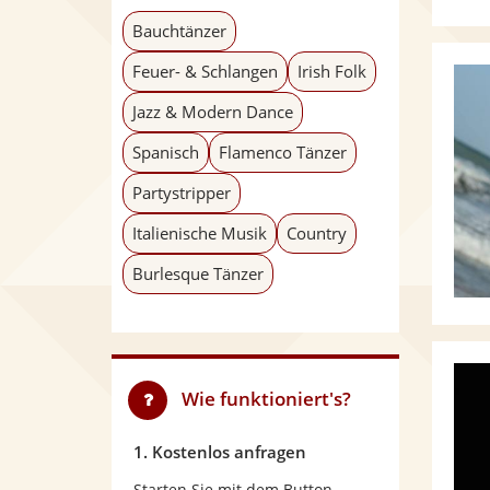
Bauchtänzer
Feuer- & Schlangen
Irish Folk
Jazz & Modern Dance
Spanisch
Flamenco Tänzer
Partystripper
Italienische Musik
Country
Burlesque Tänzer
Wie funktioniert's?
1. Kostenlos anfragen
Starten Sie mit dem Button