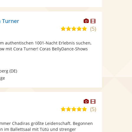
Dieser
Dieser
 Turner
Künstler
Künstler
(5)
5,0
stellt
stellt
von
Fotos
Videos
m authentischen 1001-Nacht Erlebnis suchen,
5
bereit.
bereit.
ow mit Cora Turner! Coras BellyDance-Shows
Sternen
berg
(DE)
age
Dieser
Dieser
Künstler
Künstler
(5)
5,0
stellt
stellt
von
Fotos
Videos
mmer Chadiras größte Leidenschaft. Begonnen
5
bereit.
bereit.
en im Ballettsaal mit Tütü und strenger
Sternen