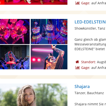
Gage:
auf Anfr
LED-EDELSTEI
Showkünstler, Tanz
Ganz gleich ob gla
Messeveranstaltung
EDELSTEINE“ bietet 
Standort:
Augs
Gage:
auf Anfr
Shajara
Tänzer, Bauchtanz
Shajara nimmt Sie m