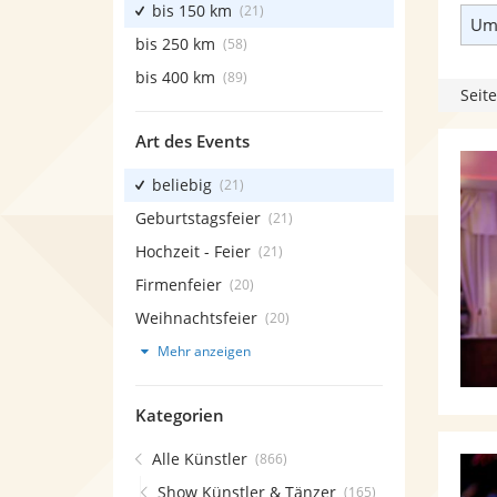
bis 150 km
(21)
Umk
bis 250 km
(58)
bis 400 km
(89)
Seite
Art des Events
beliebig
(21)
Geburtstagsfeier
(21)
Hochzeit - Feier
(21)
Firmenfeier
(20)
Weihnachtsfeier
(20)
Mehr anzeigen
Kategorien
Alle Künstler
(866)
Show Künstler & Tänzer
(165)