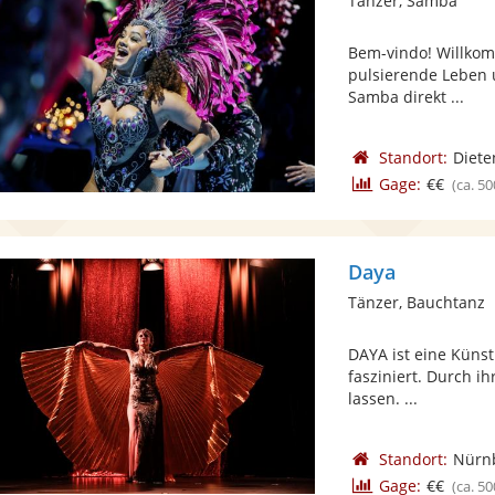
Tänzer, Samba
Bem-vindo! Willkom
pulsierende Leben u
Samba direkt ...
Standort:
Diete
Gage:
€€
(ca. 50
Daya
Tänzer, Bauchtanz
DAYA ist eine Künstl
fasziniert. Durch ih
lassen. ...
Standort:
Nürn
Gage:
€€
(ca. 50