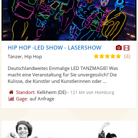
Diese
Di
HIP HOP -LED SHOW - LASERSHOW
Künst
Kü
(4)
5,0
Tänzer, Hip Hop
stellt
ste
von
Deutschlandweites Einmalige LED TANZMAGIE! Was
Fotos
Vi
5
macht eine Veranstaltung für Sie unvergesslich? Die
bereit
ber
Sternen
Kulisse, die Künstler und Künstlerinnen oder ...
Standort:
Kelkheim
(DE)
-
121 km von Homburg
Gage:
auf Anfrage