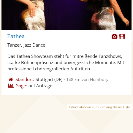
Diese
Di
Tathea
Künst
Kü
Tänzer, Jazz Dance
stellt
ste
Das Tathea Showteam steht für mitreißende Tanzshows,
Fotos
Vi
starke Bühnenpräsenz und unvergessliche Momente. Mit
bereit
ber
professionell choreografierten Auftritten ...
Standort:
Stuttgart
(DE)
-
148 km von Homburg
Gage:
auf Anfrage
Informationen zum Ranking dieser Liste