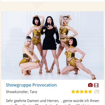
Diese
Di
Showgruppe Provocation
Künst
Kü
(7)
4,9
Showkünstler, Tanz
stellt
ste
von
Sehr geehrte Damen und Herren, . gerne würde ich Ihnen
Fotos
Vi
5