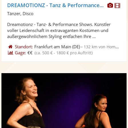
Diese
Di
DREAMOTIONZ - Tanz & Performance Shows
Künst
Kü
Tänzer, Disco
stellt
ste
Dreamotionz - Tanz- & Performance Shows. Künstler
Fotos
Vi
voller Leidenschaft in extravaganten Kostümen und
bereit
ber
außergewöhnlichem Styling entfachen Ihre ...
Standort:
Frankfurt am Main
(DE)
-
132 km von Homburg
Gage:
€€
(ca. 500 € - 1800 € pro Auftritt)