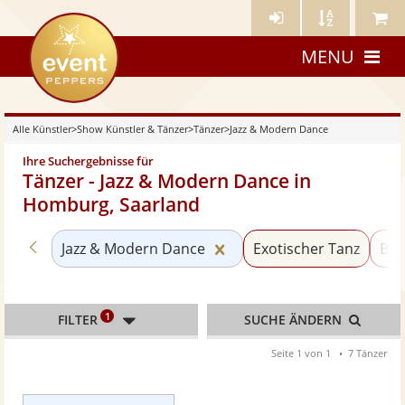
Künstler-
Künstler
Meine
eventpeppers
Login
A-
Künstle
MENU
Z
Alle Künstler
>
Show Künstler & Tänzer
>
Tänzer
>
Jazz & Modern Dance
Ihre Suchergebnisse für
Tänzer - Jazz & Modern Dance in
Homburg, Saarland
Zurück zu «Tänzer»
Kategorie «Jazz & Moder
Jazz & Modern Dance
Exotischer Tanz
Bau
1
FILTER
SUCHE ÄNDERN
Seite 1 von 1
7 Tänzer