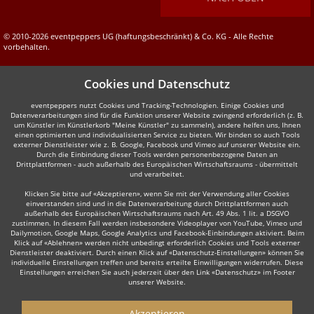
© 2010-2026 eventpeppers UG (haftungsbeschränkt) & Co. KG - Alle Rechte
vorbehalten.
Cookies und Datenschutz
eventpeppers nutzt Cookies und Tracking-Technologien. Einige Cookies und
Datenverarbeitungen sind für die Funktion unserer Website zwingend erforderlich (z. B.
um Künstler im Künstlerkorb "Meine Künstler" zu sammeln), andere helfen uns, Ihnen
einen optimierten und individualisierten Service zu bieten. Wir binden so auch Tools
externer Dienstleister wie z. B. Google, Facebook und Vimeo auf unserer Website ein.
Durch die Einbindung dieser Tools werden personenbezogene Daten an
Drittplattformen - auch außerhalb des Europäischen Wirtschaftsraums - übermittelt
und verarbeitet.
Klicken Sie bitte auf «Akzeptieren», wenn Sie mit der Verwendung aller Cookies
einverstanden sind und in die Datenverarbeitung durch Drittplattformen auch
außerhalb des Europäischen Wirtschaftsraums nach Art. 49 Abs. 1 lit. a DSGVO
zustimmen. In diesem Fall werden insbesondere Videoplayer von YouTube, Vimeo und
Dailymotion, Google Maps, Google Analytics und Facebook-Einbindungen aktiviert. Beim
Klick auf «Ablehnen» werden nicht unbedingt erforderlich Cookies und Tools externer
Dienstleister deaktiviert. Durch einen Klick auf «Datenschutz-Einstellungen» können Sie
individuelle Einstellungen treffen und bereits erteilte Einwilligungen widerrufen. Diese
Einstellungen erreichen Sie auch jederzeit über den Link «Datenschutz» im Footer
unserer Website.
Akzeptieren