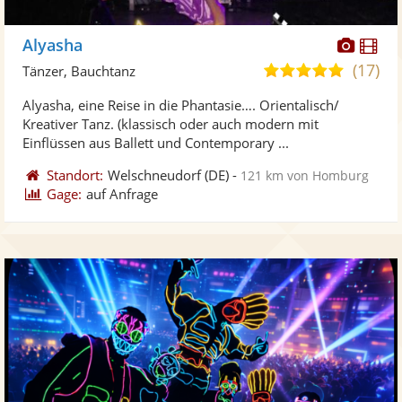
Diese
Di
Alyasha
Künst
Kü
(17)
5,0
Tänzer, Bauchtanz
stellt
ste
von
Alyasha, eine Reise in die Phantasie…. Orientalisch/
Fotos
Vi
5
Kreativer Tanz. (klassisch oder auch modern mit
bereit
ber
Sternen
Einflüssen aus Ballett und Contemporary ...
Standort:
Welschneudorf
(DE)
-
121 km von Homburg
Gage:
auf Anfrage