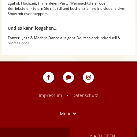
Egal ob Hochzeit, Firmenfeier, Party, Weihnachtsfeier oder
Betriebsfeier - feiern Sie mit Stil und buchen Sie Ihre individuelle Live-
Show mit eventpeppers.
Und es kann losgehen...
Tänzer - Jazz & Modern Dance aus ganz Deutschland: individuell &
professionell.
eventpeppers
Blog
eventpeppers
auf
auf
Facebook
Instagram
•
Impressum
Datenschutz
Show
Mehr
NACH OBEN