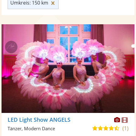
Umkreis: 150 km zurücksetzen
Umkreis: 150 km
Diese
Di
LED Light Show ANGELS
Künst
Kü
(1)
4,5
Tänzer, Modern Dance
stellt
ste
von