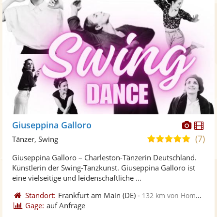
Diese
Di
Giuseppina Galloro
Künst
Kü
(7)
5,0
Tänzer, Swing
stellt
ste
von
Giuseppina Galloro – Charleston-Tänzerin Deutschland.
Fotos
Vi
5
Künstlerin der Swing-Tanzkunst. Giuseppina Galloro ist
bereit
ber
Sternen
eine vielseitige und leidenschaftliche ...
Standort:
Frankfurt am Main
(DE)
-
132 km von Homburg
Gage:
auf Anfrage