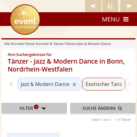
Künstler-
Künstler
Meine
eventpeppers
Login
A-
Künstle
MENU
Z
Alle Künstler
>
Show Künstler & Tänzer
>
Tänzer
>
Jazz & Modern Dance
Ihre Suchergebnisse für
Tänzer - Jazz & Modern Dance in Bonn,
Nordrhein-Westfalen
Zurück zu «Tänzer»
Kategorie «Jazz & Moder
Jazz & Modern Dance
Exotischer Tanz
Bau
1
FILTER
SUCHE ÄNDERN
Seite 1 von 1
4 Tänzer