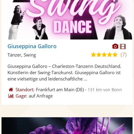
Diese
Di
Giuseppina Galloro
Künst
Kü
(7)
5,0
Tänzer, Swing
stellt
ste
von
Giuseppina Galloro – Charleston-Tänzerin Deutschland.
Fotos
Vi
5
Künstlerin der Swing-Tanzkunst. Giuseppina Galloro ist
bereit
ber
Sternen
eine vielseitige und leidenschaftliche ...
Standort:
Frankfurt am Main
(DE)
-
131 km von Bonn
Gage:
auf Anfrage