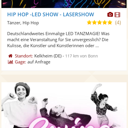
Diese
Di
HIP HOP -LED SHOW - LASERSHOW
Künst
Kü
(4)
5,0
Tänzer, Hip Hop
stellt
ste
von
Deutschlandweites Einmalige LED TANZMAGIE! Was
Fotos
Vi
5
macht eine Veranstaltung für Sie unvergesslich? Die
bereit
ber
Sternen
Kulisse, die Künstler und Künstlerinnen oder ...
Standort:
Kelkheim
(DE)
-
117 km von Bonn
Gage:
auf Anfrage