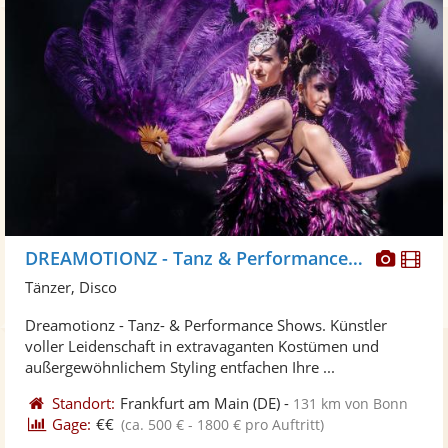
Diese
Di
DREAMOTIONZ - Tanz & Performance Shows
Künst
Kü
Tänzer, Disco
stellt
ste
Dreamotionz - Tanz- & Performance Shows. Künstler
Fotos
Vi
voller Leidenschaft in extravaganten Kostümen und
bereit
ber
außergewöhnlichem Styling entfachen Ihre ...
Standort:
Frankfurt am Main
(DE)
-
131 km von Bonn
Gage:
€€
(ca. 500 € - 1800 € pro Auftritt)