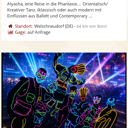
Alyasha, eine Reise in die Phantasie…. Orientalisch/
Fotos
Vi
5
Kreativer Tanz. (klassisch oder auch modern mit
bereit
ber
Sternen
Einflüssen aus Ballett und Contemporary ...
Standort:
Welschneudorf
(DE)
-
64 km von Bonn
Gage:
auf Anfrage