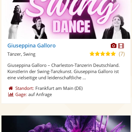
Diese
Di
Giuseppina Galloro
Künst
Kü
(7)
5,0
Tänzer, Swing
stellt
ste
von
Giuseppina Galloro – Charleston-Tänzerin Deutschland.
Fotos
Vi
5
Künstlerin der Swing-Tanzkunst. Giuseppina Galloro ist
bereit
ber
Sternen
eine vielseitige und leidenschaftliche ...
Standort:
Frankfurt am Main
(DE)
Gage:
auf Anfrage