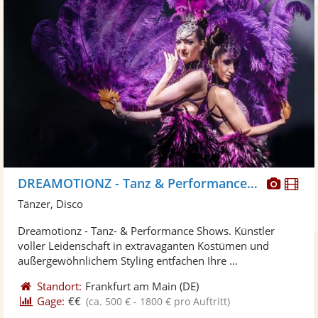
Diese
Di
DREAMOTIONZ - Tanz & Performance Shows
Künst
Kü
Tänzer, Disco
stellt
ste
Dreamotionz - Tanz- & Performance Shows. Künstler
Fotos
Vi
voller Leidenschaft in extravaganten Kostümen und
bereit
ber
außergewöhnlichem Styling entfachen Ihre ...
Standort:
Frankfurt am Main
(DE)
Gage:
€€
(ca. 500 € - 1800 € pro Auftritt)