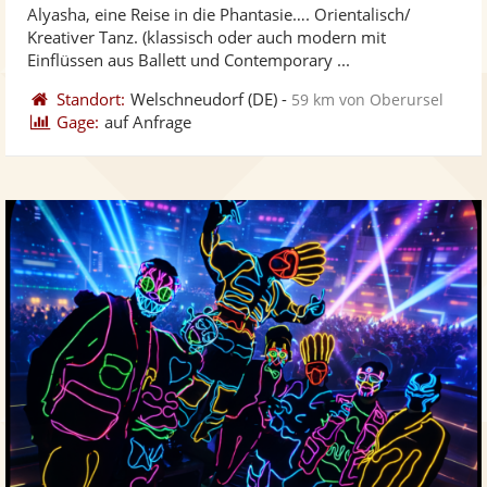
Alyasha, eine Reise in die Phantasie…. Orientalisch/
Fotos
Vi
5
Kreativer Tanz. (klassisch oder auch modern mit
bereit
ber
Sternen
Einflüssen aus Ballett und Contemporary ...
Standort:
Welschneudorf
(DE)
-
59 km von Oberursel
Gage:
auf Anfrage