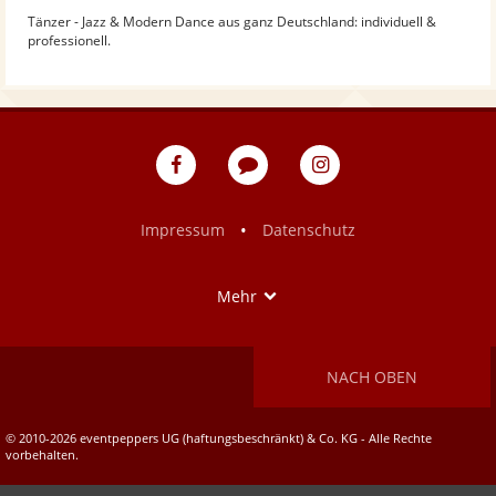
Tänzer - Jazz & Modern Dance aus ganz Deutschland: individuell &
professionell.
eventpeppers
Blog
eventpeppers
auf
auf
Facebook
Instagram
•
Impressum
Datenschutz
Show
Mehr
NACH OBEN
© 2010-2026 eventpeppers UG (haftungsbeschränkt) & Co. KG - Alle Rechte
vorbehalten.