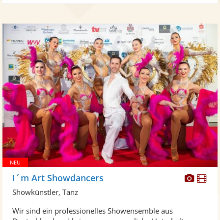
Diese
Di
I´m Art Showdancers
Künst
Kü
Showkünstler, Tanz
stellt
ste
Wir sind ein professionelles Showensemble aus
Fotos
Vi