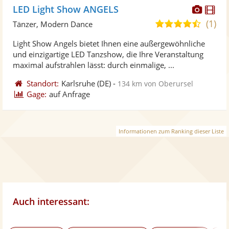
Diese
Di
LED Light Show ANGELS
Künst
Kü
(1)
4,5
Tänzer, Modern Dance
stellt
ste
von
Light Show Angels bietet Ihnen eine außergewöhnliche
Fotos
Vi
5
und einzigartige LED Tanzshow, die Ihre Veranstaltung
bereit
ber
Sternen
maximal aufstrahlen lässt: durch einmalige, ...
Standort:
Karlsruhe
(DE)
-
134 km von Oberursel
Gage:
auf Anfrage
Informationen zum Ranking dieser Liste
Auch interessant: