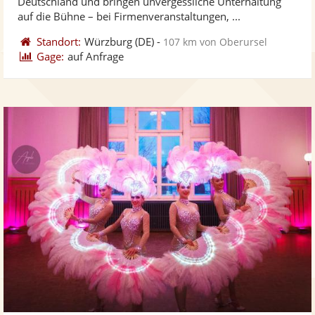
Deutschland und bringen unvergessliche Unterhaltung
bereit
ber
auf die Bühne – bei Firmenveranstaltungen, ...
Standort:
Würzburg
(DE)
-
107 km von Oberursel
Gage:
auf Anfrage