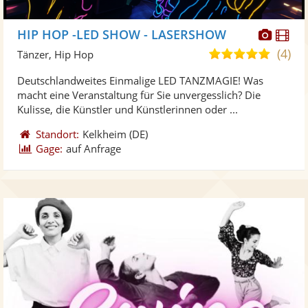
Diese
Di
HIP HOP -LED SHOW - LASERSHOW
Künst
Kü
(4)
5,0
Tänzer, Hip Hop
stellt
ste
von
Deutschlandweites Einmalige LED TANZMAGIE! Was
Fotos
Vi
5
macht eine Veranstaltung für Sie unvergesslich? Die
bereit
ber
Sternen
Kulisse, die Künstler und Künstlerinnen oder ...
Standort:
Kelkheim
(DE)
Gage:
auf Anfrage