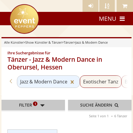
Künstler-
Künstler
Meine
eventpeppers
Login
A-
Künstle
MENU
Z
Alle Künstler
>
Show Künstler & Tänzer
>
Tänzer
>
Jazz & Modern Dance
Ihre Suchergebnisse für
Tänzer - Jazz & Modern Dance in
Oberursel, Hessen
Zurück zu «Tänzer»
Kategorie «Jazz & Moder
Jazz & Modern Dance
Exotischer Tanz
Bau
1
FILTER
SUCHE ÄNDERN
Seite 1 von 1
6 Tänzer