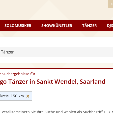
K
SOLOMUSIKER
SHOWKÜNSTLER
TÄNZER
DJS
 Tänzer
e Suchergebnisse für
go Tänzer in Sankt Wendel, Saarland
Umkreis: 150 km zurücksetzen
reis: 150 km
Verallgemeinern Sie Ihre Suche und wählen als Suchbegriff z. B. 