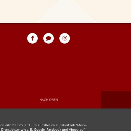
eventpeppers
Blog
eventpeppers
auf
auf
Facebook
Instagram
NACH OBEN
d erforderlich (z. B. um Künstler im Künstlerkorb "Meine
r Dienstleister wie z. B. Google, Facebook und Vimeo auf