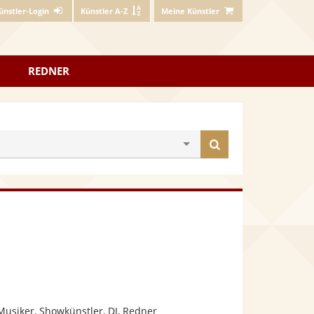
ünstler-Login
Künstler A-Z
Meine Künstler
REDNER
Künstler
finden
Musiker, Showkünstler, DJ, Redner