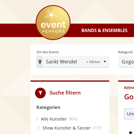
eventpeppers
BANDS & ENSEMBLES
Radius
Ort des Events
Kategorie
Sankt Wendel
Gogo
Ort
des
Events
festlegen
Kein
Suche filtern
Go
Kategorien
Umk
Alle Künstler
(800)
Show Künstler & Tänzer
(177)