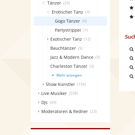
Tänzer
(25)
Erotischer Tanz
(3)
Gogo Tänzer
(0)
Partystripper
(1)
Suc
Exotischer Tanz
(12)
Bauchtänzer
(9)
Jazz & Modern Dance
(5)
Charleston Tänzer
(3)
Mehr anzeigen
Show Künstler
(156)
Live-Musiker
(558)
DJs
(43)
Moderatoren & Redner
(23)