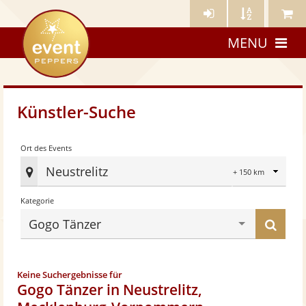
Künstler-
Künstler
Meine
eventpeppers
Login
A-
Künstle
MENU
Z
Künstler-Suche
Radius
Ort des Events
Neustrelitz
Ort
Kategorie
des
Eve
Küns
Gogo Tänzer
fes
find
Keine Suchergebnisse für
Gogo Tänzer in Neustrelitz,