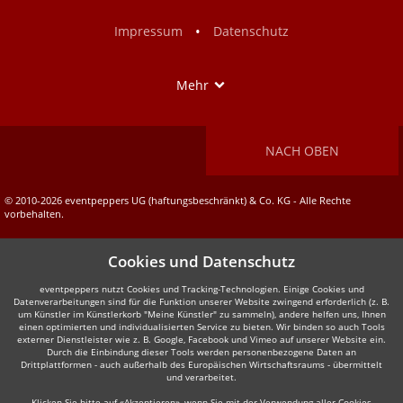
Facebook
Instagram
•
Impressum
Datenschutz
Show
Mehr
NACH OBEN
© 2010-2026 eventpeppers UG (haftungsbeschränkt) & Co. KG - Alle Rechte
vorbehalten.
Cookies und Datenschutz
eventpeppers nutzt Cookies und Tracking-Technologien. Einige Cookies und
Datenverarbeitungen sind für die Funktion unserer Website zwingend erforderlich (z. B.
um Künstler im Künstlerkorb "Meine Künstler" zu sammeln), andere helfen uns, Ihnen
einen optimierten und individualisierten Service zu bieten. Wir binden so auch Tools
externer Dienstleister wie z. B. Google, Facebook und Vimeo auf unserer Website ein.
Durch die Einbindung dieser Tools werden personenbezogene Daten an
Drittplattformen - auch außerhalb des Europäischen Wirtschaftsraums - übermittelt
und verarbeitet.
Klicken Sie bitte auf «Akzeptieren», wenn Sie mit der Verwendung aller Cookies