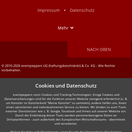
Facebook
Instagram
•
Impressum
Datenschutz
Show
Mehr
NACH OBEN
© 2010-2026 eventpeppers UG (haftungsbeschränkt) & Co. KG - Alle Rechte
vorbehalten.
Cookies und Datenschutz
eventpeppers nutzt Cookies und Tracking-Technologien. Einige Cookies und
Datenverarbeitungen sind für die Funktion unserer Website zwingend erforderlich (z. B.
um Künstler im Künstlerkorb "Meine Künstler" zu sammeln), andere helfen uns, Ihnen
einen optimierten und individualisierten Service zu bieten. Wir binden so auch Tools
externer Dienstleister wie z. B. Google, Facebook und Vimeo auf unserer Website ein.
Durch die Einbindung dieser Tools werden personenbezogene Daten an
Drittplattformen - auch außerhalb des Europäischen Wirtschaftsraums - übermittelt
und verarbeitet.
Klicken Sie bitte auf «Akzeptieren», wenn Sie mit der Verwendung aller Cookies