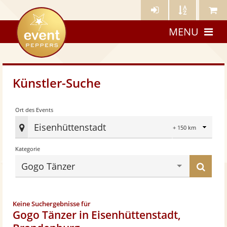
Künstler-
Künstler
Meine
eventpeppers
Login
A-
Künstle
MENU
Z
Künstler-Suche
Radius
Ort des Events
Eisenhüttenstadt
Ort
Kategorie
des
Eve
Küns
Gogo Tänzer
fes
find
Keine Suchergebnisse für
Gogo Tänzer in Eisenhüttenstadt,