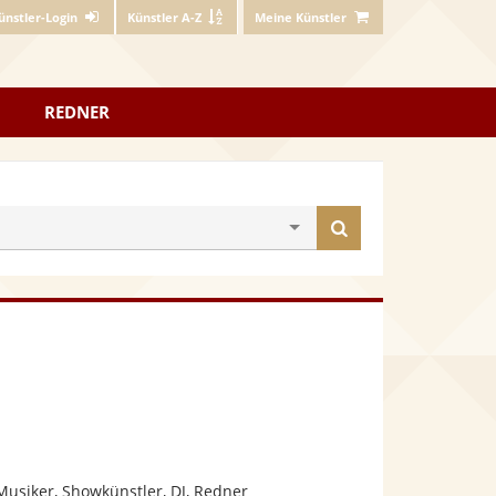
ünstler-Login
Künstler A-Z
Meine Künstler
REDNER
Künstler
finden
Musiker, Showkünstler, DJ, Redner