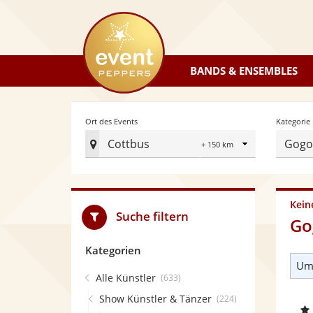
eventpeppers
BANDS & ENSEMBLES
Radius
Ort des Events
Kategorie
Cottbus
Gogo
Ort
des
Events
festlegen
Kein
Suche filtern
Go
Kategorien
Umk
Alle Künstler
(633)
Show Künstler & Tänzer
(224)