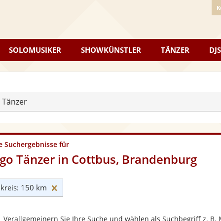
K
SOLOMUSIKER
SHOWKÜNSTLER
TÄNZER
DJS
 Tänzer
e Suchergebnisse für
go Tänzer in Cottbus, Brandenburg
Umkreis: 150 km zurücksetzen
reis: 150 km
Verallgemeinern Sie Ihre Suche und wählen als Suchbegriff z. B. 