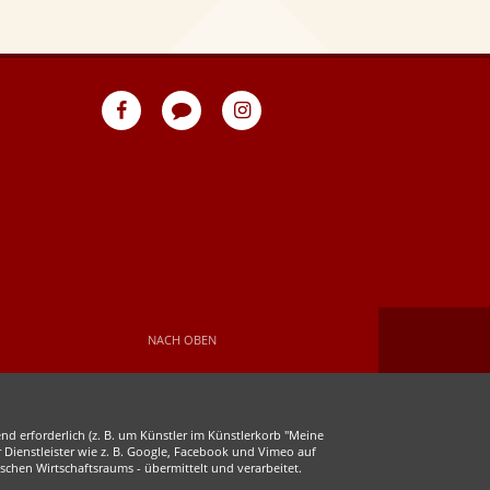
eventpeppers
Blog
eventpeppers
auf
auf
Facebook
Instagram
NACH OBEN
d erforderlich (z. B. um Künstler im Künstlerkorb "Meine
r Dienstleister wie z. B. Google, Facebook und Vimeo auf
chen Wirtschaftsraums - übermittelt und verarbeitet.