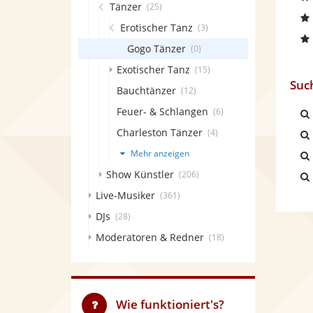
Tänzer
(25)
Erotischer Tanz
(3)
Gogo Tänzer
(0)
Exotischer Tanz
(15)
Suc
Bauchtänzer
(12)
Feuer- & Schlangen
(6)
Charleston Tänzer
(4)
Mehr anzeigen
Show Künstler
(206)
Live-Musiker
(361)
DJs
(28)
Moderatoren & Redner
(18)
Wie funktioniert's?