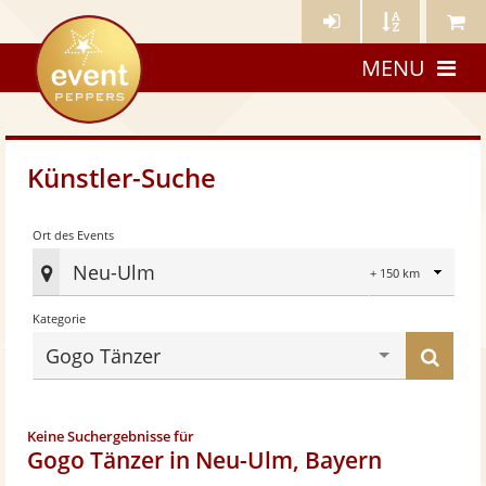
Künstler-
Künstler
Meine
eventpeppers
Login
A-
Künstle
MENU
Z
Künstler-Suche
Radius
Ort des Events
Neu-Ulm
Ort
Kategorie
des
Eve
Küns
Gogo Tänzer
fes
find
Keine Suchergebnisse für
Gogo Tänzer in Neu-Ulm, Bayern