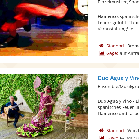
Einzelmusiker, Spa
Flamenco, spanisch
Lebensgefühl: Flame
Veranstaltung! Je ...
Standort:
Brem
Gage:
auf Anfr
Duo Agua y Vin
Ensemble/Musikgru
Duo Agua y Vino - L
spanisches Feuer u
Flamenco und farbe
Standort:
Würz
Gage:
€€
(ca. 50