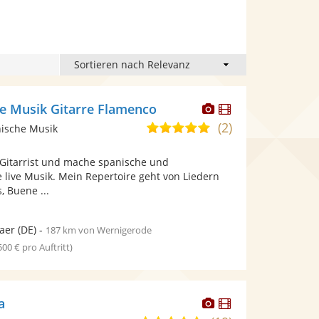
Dieser
Dieser
ve Musik Gitarre Flamenco
Künstler
Künstler
(2)
4,8
nische Musik
stellt
stellt
von
Fotos
Videos
 Gitarrist und mache spanische und
5
bereit.
bereit.
 live Musik. Mein Repertoire geht von Liedern
Sternen
, Buene ...
aer
(DE)
-
187 km von Wernigerode
 500 € pro Auftritt)
Dieser
Dieser
a
Künstler
Künstler