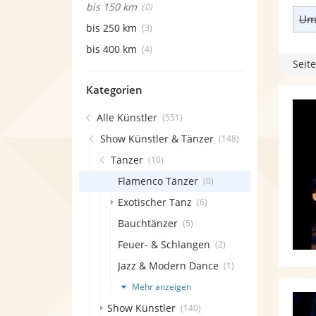
bis 150 km
(0)
Umk
bis 250 km
(3)
bis 400 km
(4)
Seite
Kategorien
Alle Künstler
(551)
Show Künstler & Tänzer
(148)
Tänzer
(10)
Flamenco Tänzer
(0)
Exotischer Tanz
(6)
Bauchtänzer
(5)
Feuer- & Schlangen
(2)
Jazz & Modern Dance
(1)
Mehr anzeigen
Show Künstler
(140)