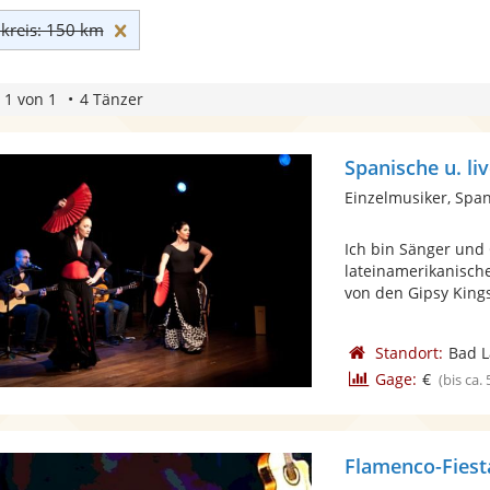
Umkreis: 150 km zurücksetzen
reis: 150 km
 1 von 1
4 Tänzer
Spanische u. li
Einzelmusiker, Spa
Ich bin Sänger und
lateinamerikanische
von den Gipsy Kings
Standort:
Bad L
Gage:
€
(bis ca.
Flamenco-Fiest