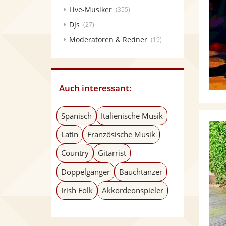
Live-Musiker
(355)
DJs
(27)
Moderatoren & Redner
(19)
Auch interessant:
Spanisch
Italienische Musik
Latin
Französische Musik
Country
Gitarrist
Doppelgänger
Bauchtänzer
Irish Folk
Akkordeonspieler