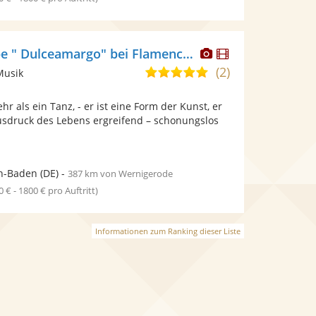
Dieser
Dieser
Flamencogruppe " Dulceamargo" bei Flamencita Tanzstudio
Künstler
Künstler
(2)
4,8
Musik
stellt
stellt
von
Fotos
Videos
r als ein Tanz, - er ist eine Form der Kunst, er
5
bereit.
bereit.
Ausdruck des Lebens ergreifend – schonungslos
Sternen
n-Baden
(DE)
-
387 km von Wernigerode
0 € - 1800 € pro Auftritt)
Informationen zum Ranking dieser Liste