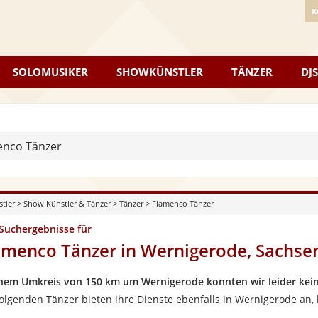
K
SOLOMUSIKER
SHOWKÜNSTLER
TÄNZER
DJS
enco Tänzer
stler
>
Show Künstler & Tänzer
>
Tänzer
>
Flamenco Tänzer
 Suchergebnisse für
amenco Tänzer in Wernigerode, Sachse
inem Umkreis von 150 km um Wernigerode konnten wir leider kein
folgenden Tänzer bieten ihre Dienste ebenfalls in Wernigerode an,