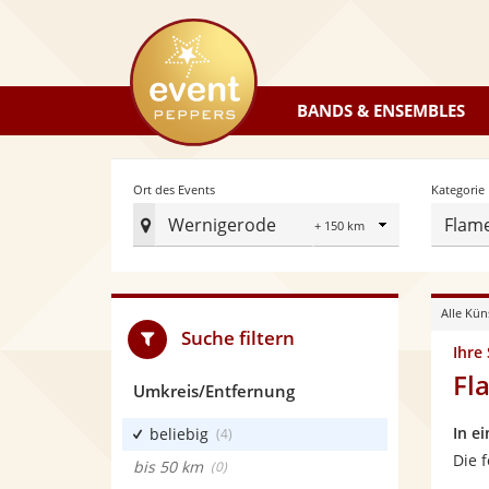
eventpeppers
BANDS & ENSEMBLES
Radius
Ort des Events
Kategorie
Wernigerode
Flam
Ort
des
Events
Alle Kün
festlegen
Suche filtern
Ihre
Fl
Umkreis/Entfernung
In e
beliebig
(4)
Die 
bis 50 km
(0)