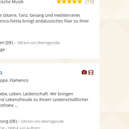
(19)
5,0
nische Musik
stellt
stellt
von
Fotos
Videos
e Gitarre, Tanz, Gesang und mediterranes
5
bereit.
bereit.
nco-Fiesta bringt andalusisches Flair zu Ihrer
Sternen
en
(DE)
-
196 km von Wernigerode
age
Dieser
Dieser
o
Künstler
Künstler
ppe, Flamenco
stellt
stellt
Fotos
Videos
iebe, Leben, Leidenschaft. Wir bringen
bereit.
bereit.
nd Lebensfreude zu Ihnen! Leidenschaftlicher
nfrohe ...
burg
(DE)
-
235 km von Wernigerode
0 € - 1800 € pro Auftritt)