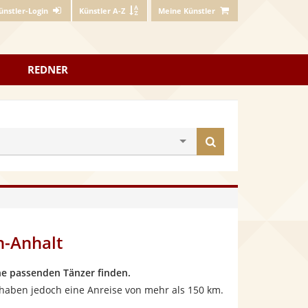
ünstler-Login
Künstler A-Z
Meine Künstler
REDNER
Künstler
finden
n-Anhalt
e passenden Tänzer finden.
 haben jedoch eine Anreise von mehr als 150 km.