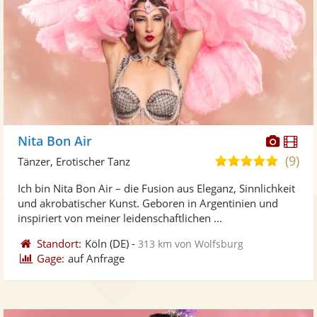
Diese
Di
Nita Bon Air
Künst
Kü
(9)
4,8
Tänzer, Erotischer Tanz
stellt
ste
von
Ich bin Nita Bon Air – die Fusion aus Eleganz, Sinnlichkeit
Fotos
Vi
5
und akrobatischer Kunst. Geboren in Argentinien und
bereit
ber
Sternen
inspiriert von meiner leidenschaftlichen ...
Standort:
Köln
(DE)
-
313 km von Wolfsburg
Gage:
auf Anfrage