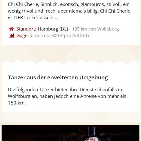
Chi Chi Cherie, Sinnlich, exotisch, glamourös, stilvoll, ein
Fo
5
wenig frivol und frech, aber niemals billig. Chi Chi Cherie
ber
Sternen
ist DER Leckerbissen ...
Standort:
Hamburg
(DE)
-
135 km von Wolfsburg
Gage:
€
(bis ca. 500 € pro Auftritt)
Tänzer aus der erweiterten Umgebung
Die folgenden Tänzer bieten ihre Dienste ebenfalls in
Wolfsburg an, haben jedoch eine Anreise von mehr als
150 km.