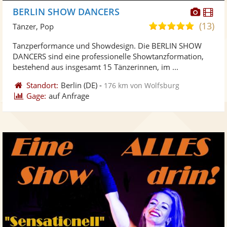
Diese
Di
BERLIN SHOW DANCERS
Künst
Kü
(13)
5,0
Tänzer, Pop
stellt
ste
von
Tanzperformance und Showdesign. Die BERLIN SHOW
Fotos
Vi
5
DANCERS sind eine professionelle Showtanzformation,
bereit
ber
Sternen
bestehend aus insgesamt 15 Tänzerinnen, im ...
Standort:
Berlin
(DE)
-
176 km von Wolfsburg
Gage:
auf Anfrage