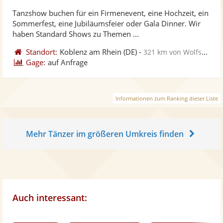
stellt
ste
Tanzshow buchen für ein Firmenevent, eine Hochzeit, ein
Fotos
Vi
Sommerfest, eine Jubiläumsfeier oder Gala Dinner. Wir
bereit
ber
haben Standard Shows zu Themen ...
Standort:
Koblenz am Rhein
(DE)
-
321 km von Wolfsburg
Gage:
auf Anfrage
Informationen zum Ranking dieser Liste
Mehr Tänzer im größeren Umkreis finden
Auch interessant: