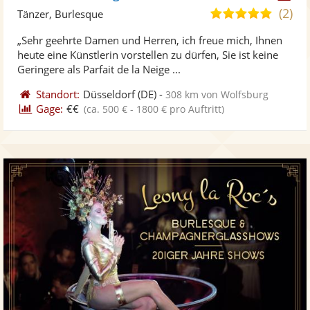
Künst
Kü
(2)
5,0
Tänzer, Burlesque
stellt
ste
von
„Sehr geehrte Damen und Herren, ich freue mich, Ihnen
Fotos
Vi
5
heute eine Künstlerin vorstellen zu dürfen, Sie ist keine
bereit
ber
Sternen
Geringere als Parfait de la Neige ...
Standort:
Düsseldorf
(DE)
-
308 km von Wolfsburg
Gage:
€€
(ca. 500 € - 1800 € pro Auftritt)