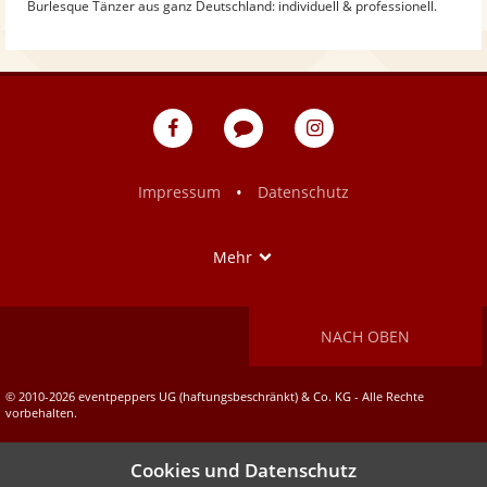
Burlesque Tänzer aus ganz Deutschland: individuell & professionell.
eventpeppers
Blog
eventpeppers
auf
auf
Facebook
Instagram
•
Impressum
Datenschutz
Show
Mehr
NACH OBEN
© 2010-2026 eventpeppers UG (haftungsbeschränkt) & Co. KG - Alle Rechte
vorbehalten.
Cookies und Datenschutz