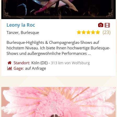
Diese
Di
Leony la Roc
Künst
Kü
(23)
5,0
Tänzer, Burlesque
stellt
ste
von
Burlesque-Highlights & Champagnerglas-Shows auf
Fotos
Vi
5
höchstem Niveau. Ich biete Ihnen hochwertige Burlesque-
bereit
ber
Sternen
Shows und außergewöhnliche Performances ...
Standort:
Köln
(DE)
-
313 km von Wolfsburg
Gage:
auf Anfrage