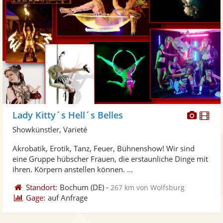
Diese
Di
Lady Kitty´s Hell´s Belles
Künst
Kü
Showkünstler, Varieté
stellt
ste
Akrobatik, Erotik, Tanz, Feuer, Bühnenshow! Wir sind
Fotos
Vi
eine Gruppe hübscher Frauen, die erstaunliche Dinge mit
bereit
ber
ihren. Körpern anstellen können. ...
Standort:
Bochum
(DE)
-
267 km von Wolfsburg
Gage:
auf Anfrage