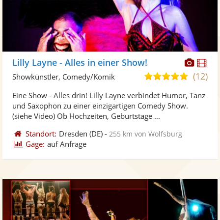
Diese
Di
Lilly Layne - Alles in einer Show!
Künst
Kü
(12)
5,0
Showkünstler, Comedy/Komik
stellt
ste
von
Eine Show - Alles drin! Lilly Layne verbindet Humor, Tanz
Fotos
Vi
5
und Saxophon zu einer einzigartigen Comedy Show.
bereit
ber
Sternen
(siehe Video) Ob Hochzeiten, Geburtstage ...
Standort:
Dresden
(DE)
-
255 km von Wolfsburg
Gage:
auf Anfrage