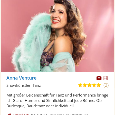
Diese
Di
Anna Venture
Künst
Kü
(2)
5,0
Showkünstler, Tanz
stellt
ste
von
Mit großer Leidenschaft für Tanz und Performance bringe
Fotos
Vi
5
ich Glanz, Humor und Sinnlichkeit auf jede Bühne. Ob
bereit
ber
Sternen
Burlesque, Bauchtanz oder individuell ...
Standort:
Köln
(DE)
-