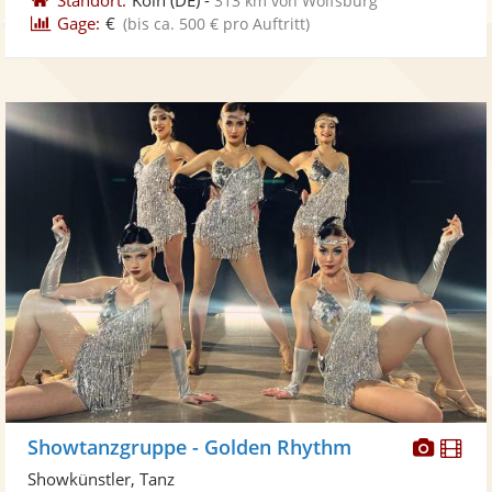
313 km von Wolfsburg
Gage:
€
(bis ca. 500 € pro Auftritt)
Diese
Di
Showtanzgruppe - Golden Rhythm
Künst
Kü
Showkünstler, Tanz