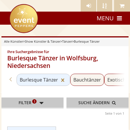
Künstler-
Künstler
Meine
eventpeppers
Login
A-
Künstle
MENU
Z
Alle Künstler
>
Show Künstler & Tänzer
>
Tänzer
>
Burlesque Tänzer
Ihre Suchergebnisse für
Burlesque Tänzer in Wolfsburg,
Niedersachsen
Zurück zu «Tänzer»
Kategorie «Burlesque Tänzer
Burlesque Tänzer
Bauchtänzer
Exotische
1
FILTER
SUCHE ÄNDERN
Seite 1 von 1