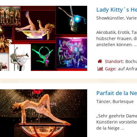
Lady Kitty´s He
Showkünstler, Varie
Akrobatik, Erotik, 
hübscher Frauen, di
anstellen können. ..
Standort:
Boch
Gage:
auf Anfr
Parfait de la N
Tänzer, Burlesque
„Sehr geehrte Dame
Künstlerin vorstelle
de la Neige ...