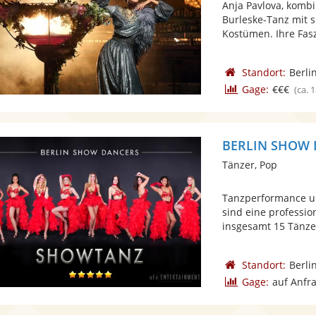
Anja Pavlova, kombi
Burleske-Tanz mit 
Kostümen. Ihre Fasz
Standort:
Berli
Gage:
€€€
(ca. 
BERLIN SHOW
Tänzer, Pop
Tanzperformance 
sind eine professi
insgesamt 15 Tänzer
Standort:
Berli
Gage:
auf Anfr