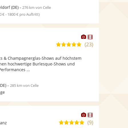
ldorf
(DE)
-
276 km von Celle
0 € - 1800 € pro Auftritt)
Dieser
Dieser
Künstler
Künstler
(23)
5,0
stellt
stellt
von
Fotos
Videos
hts & Champagnerglas-Shows auf höchstem
5
bereit.
bereit.
Ihnen hochwertige Burlesque-Shows und
Sternen
erformances ...
DE)
-
285 km von Celle
age
Dieser
Dieser
Künstler
Künstler
(9)
4,8
Tanz
stellt
stellt