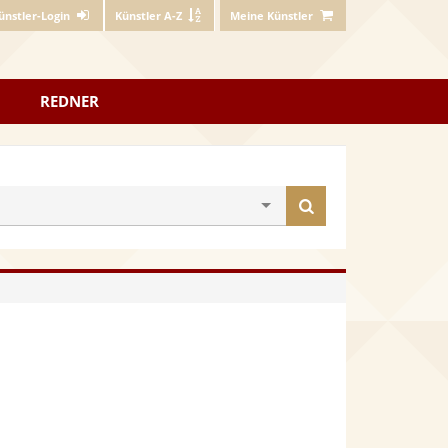
ünstler-Login
Künstler A-Z
Meine Künstler
REDNER
Künstler
finden