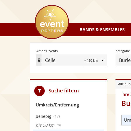
eventpeppers
BANDS & ENSEMBLES
Radius
Ort des Events
Kategorie
Celle
Burle
Ort
des
Events
Alle Kün
festlegen
Suche filtern
Ihre
Bu
Umkreis/Entfernung
beliebig
(17)
Umk
bis 50 km
(0)