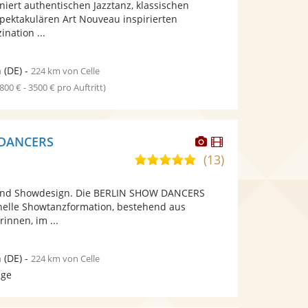
niert authentischen Jazztanz, klassischen
bereit.
bereit.
spektakulären Art Nouveau inspirierten
ination ...
n
(DE)
-
224 km von Celle
1800 € - 3500 € pro Auftritt)
Dieser
Dieser
 DANCERS
Künstler
Künstler
(13)
5,0
stellt
stellt
von
Fotos
Videos
und Showdesign. Die BERLIN SHOW DANCERS
5
bereit.
bereit.
onelle Showtanzformation, bestehend aus
Sternen
innen, im ...
n
(DE)
-
224 km von Celle
age