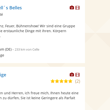
Dieser
Dieser
ll´s Belles
Künstler
Künstler
té
stellt
stellt
Fotos
Videos
Tanz, Feuer, Bühnenshow! Wir sind eine Gruppe
bereit.
bereit.
e erstaunliche Dinge mit ihren. Körpern
.
um
(DE)
-
233 km von Celle
age
Dieser
Dieser
eige
Künstler
Künstler
(2)
5,0
stellt
stellt
von
Fotos
Videos
n und Herren, ich freue mich, Ihnen heute eine
5
bereit.
bereit.
n zu dürfen, Sie ist keine Geringere als Parfait
Sternen