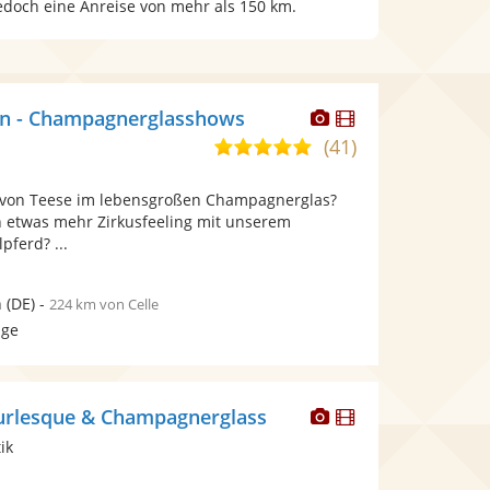
jedoch eine Anreise von mehr als 150 km.
Dieser
Dieser
in - Champagnerglasshows
Künstler
Künstler
(41)
5,0
stellt
stellt
von
Fotos
Videos
a von Teese im lebensgroßen Champagnerglas?
5
bereit.
bereit.
ch etwas mehr Zirkusfeeling mit unserem
Sternen
pferd? ...
n
(DE)
-
224 km von Celle
age
Dieser
Dieser
urlesque & Champagnerglass
Künstler
Künstler
ik
stellt
stellt
Fotos
Videos