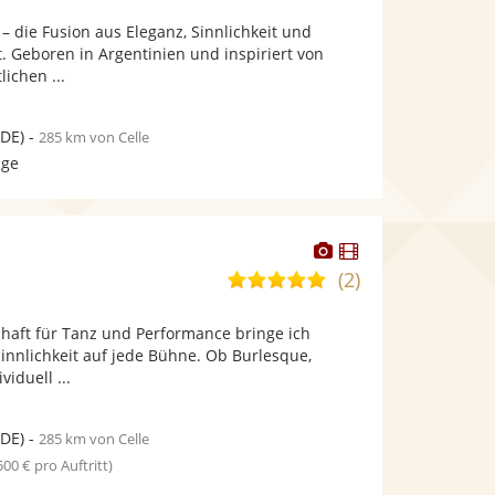
von
Fotos
Videos
 – die Fusion aus Eleganz, Sinnlichkeit und
5
bereit.
bereit.
. Geboren in Argentinien und inspiriert von
Sternen
ichen ...
DE)
-
285 km von Celle
age
Dieser
Dieser
Künstler
Künstler
(2)
5,0
stellt
stellt
von
Fotos
Videos
chaft für Tanz und Performance bringe ich
5
bereit.
bereit.
innlichkeit auf jede Bühne. Ob Burlesque,
Sternen
iduell ...
DE)
-
285 km von Celle
 500 € pro Auftritt)