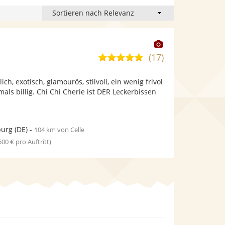
Dieser
Künstler
(17)
4,8
stellt
von
Fotos
ich, exotisch, glamourös, stilvoll, ein wenig frivol
5
bereit.
als billig. Chi Chi Cherie ist DER Leckerbissen
Sternen
urg
(DE)
-
104 km von Celle
 500 € pro Auftritt)