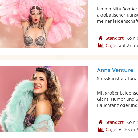
Ich bin Nita Bon Air
akrobatischer Kunst
meiner leidenschaftl
Standort:
Köln
(
Gage:
auf Anfr
Anna Venture
Showkünstler, Tanz
Mit großer Leidens
Glanz, Humor und S
Bauchtanz oder indiv
Standort:
Köln
(
Gage:
€
(bis ca.