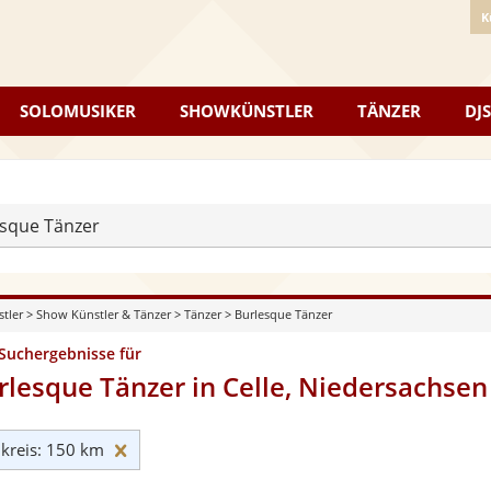
K
SOLOMUSIKER
SHOWKÜNSTLER
TÄNZER
DJS
sque Tänzer
stler
>
Show Künstler & Tänzer
>
Tänzer
>
Burlesque Tänzer
 Suchergebnisse für
rlesque Tänzer in Celle, Niedersachsen
Umkreis: 150 km zurücksetzen
reis: 150 km