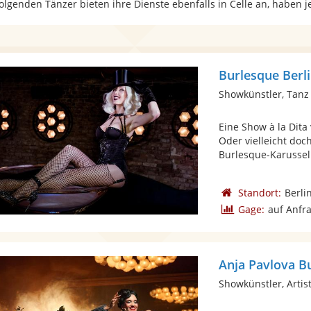
folgenden Tänzer bieten ihre Dienste ebenfalls in Celle an, haben 
Burlesque Berl
Showkünstler, Tanz
Eine Show à la Dit
Oder vielleicht do
Burlesque-Karussell
Standort:
Berli
Gage:
auf Anfr
Anja Pavlova B
Showkünstler, Artist