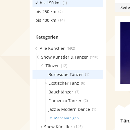
bis 150 km
(1)
Seite
bis 250 km
(5)
bis 400 km
(14)
Kategorien
Alle Künstler
(692)
Show Künstler & Tänzer
(158)
Tänzer
(12)
Burlesque Tänzer
(1)
Exotischer Tanz
(8)
Bauchtänzer
(7)
Flamenco Tänzer
(2)
Jazz & Modern Dance
(1)
Mehr anzeigen
Tän
Show Künstler
(146)