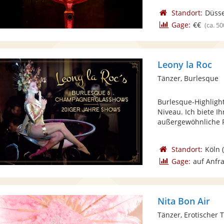
Standort:
Düsse
Gage:
€€
(ca. 50
Leony la Roc
Tänzer, Burlesque
Burlesque-Highlig
Niveau. Ich biete 
außergewöhnliche P
Standort:
Köln
(
Gage:
auf Anfr
Nita Bon Air
Tänzer, Erotischer 