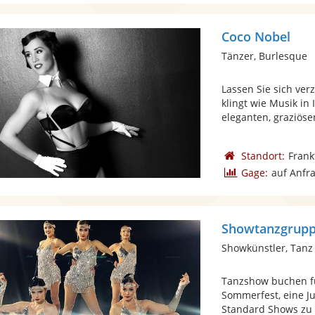
Coco Nobel
Tänzer, Burlesque
Lassen Sie sich ve
klingt wie Musik in 
eleganten, graziösen
Standort:
Frank
Gage:
auf Anfr
Showtanzgrupp
Showkünstler, Tanz
Tanzshow buchen fü
Sommerfest, eine J
Standard Shows zu 