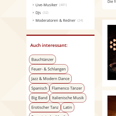
Die 
Live-Musiker
(481)
DJs
(32)
Moderatoren & Redner
(24)
Auch interessant:
Bauchtänzer
Feuer- & Schlangen
Jazz & Modern Dance
Spanisch
Flamenco Tänzer
Big Band
Italienische Musik
Erotischer Tanz
Latin