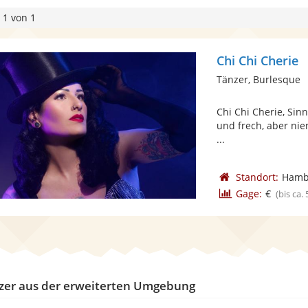
 1 von 1
Chi Chi Cherie
Tänzer, Burlesque
Chi Chi Cherie, Sinnl
und frech, aber niem
...
Standort:
Hamb
Gage:
€
(bis ca.
zer aus der erweiterten Umgebung