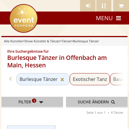
Künstler-
Künstler
Meine
eventpeppers
Login
A-
Künstle
MENU
Z
Alle Künstler
>
Show Künstler & Tänzer
>
Tänzer
>
Burlesque Tänzer
Ihre Suchergebnisse für
Burlesque Tänzer in Offenbach am
Main, Hessen
Zurück zu «Tänzer»
Kategorie «Burlesque Tänzer
Burlesque Tänzer
Exotischer Tanz
Baucht
1
FILTER
SUCHE ÄNDERN
Seite 1 von 1
4 Tänzer