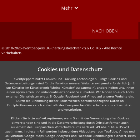
Show
Mehr
NACH OBEN
© 2010-2026 eventpeppers UG (haftungsbeschränkt) & Co. KG - Alle Rechte
vorbehalten.
Cookies und Datenschutz
eventpeppers nutzt Cookies und Tracking-Technologien. Einige Cookies und
Datenverarbeitungen sind für die Funktion unserer Website zwingend erforderlich (z. B.
um Künstler im Künstlerkorb "Meine Künstler" zu sammeln), andere helfen uns, Ihnen
einen optimierten und individualisierten Service zu bieten. Wir binden so auch Tools
externer Dienstleister wie z. B. Google, Facebook und Vimeo auf unserer Website ein.
Durch die Einbindung dieser Tools werden personenbezogene Daten an
Drittplattformen - auch außerhalb des Europäischen Wirtschaftsraums - übermittelt
und verarbeitet.
Klicken Sie bitte auf «Akzeptieren», wenn Sie mit der Verwendung aller Cookies
einverstanden sind und in die Datenverarbeitung durch Drittplattformen auch
außerhalb des Europäischen Wirtschaftsraums nach Art. 49 Abs. 1 lit. a DSGVO
zustimmen. In diesem Fall werden insbesondere Videoplayer von YouTube, Vimeo und
Dailymotion, Google Maps, Google Analytics und Facebook-Einbindungen aktiviert. Beim