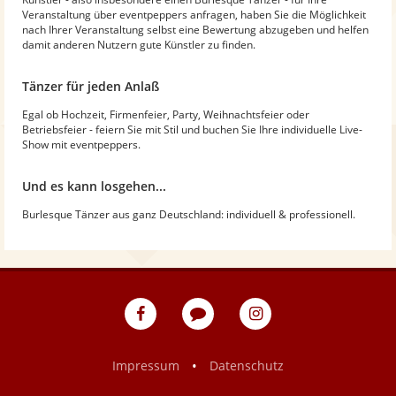
Veranstaltung über eventpeppers anfragen, haben Sie die Möglichkeit
nach Ihrer Veranstaltung selbst eine Bewertung abzugeben und helfen
damit anderen Nutzern gute Künstler zu finden.
Tänzer für jeden Anlaß
Egal ob Hochzeit, Firmenfeier, Party, Weihnachtsfeier oder
Betriebsfeier - feiern Sie mit Stil und buchen Sie Ihre individuelle Live-
Show mit eventpeppers.
Und es kann losgehen...
Burlesque Tänzer aus ganz Deutschland: individuell & professionell.
eventpeppers
Blog
eventpeppers
auf
auf
Facebook
Instagram
•
Impressum
Datenschutz