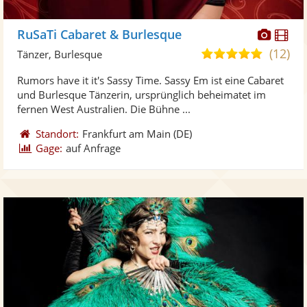
Diese
Di
RuSaTi Cabaret & Burlesque
Künst
Kü
(12)
5,0
Tänzer, Burlesque
stellt
ste
von
Rumors have it it's Sassy Time. Sassy Em ist eine Cabaret
Fotos
Vi
5
und Burlesque Tänzerin, ursprünglich beheimatet im
bereit
ber
Sternen
fernen West Australien. Die Bühne ...
Standort:
Frankfurt am Main
(DE)
Gage:
auf Anfrage