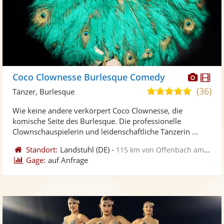
Diese
Di
Coco Clownesse Burlesque Comedy
Künst
Kü
(36)
5,0
Tänzer, Burlesque
stellt
ste
von
Wie keine andere verkörpert Coco Clownesse, die
Fotos
Vi
5
komische Seite des Burlesque. Die professionelle
bereit
ber
Sternen
Clownschauspielerin und leidenschaftliche Tänzerin ...
Standort:
Landstuhl
(DE)
-
115 km von Offenbach am Main
Gage:
auf Anfrage