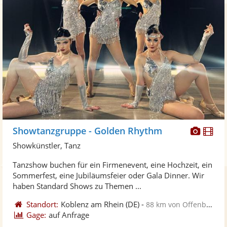
Diese
Di
Showtanzgruppe - Golden Rhythm
Künst
Kü
Showkünstler, Tanz
stellt
ste
Tanzshow buchen für ein Firmenevent, eine Hochzeit, ein
Fotos
Vi
Sommerfest, eine Jubiläumsfeier oder Gala Dinner. Wir
bereit
ber
haben Standard Shows zu Themen ...
Standort:
Koblenz am Rhein
(DE)
-
88 km von Offenbach am Main
Gage:
auf Anfrage