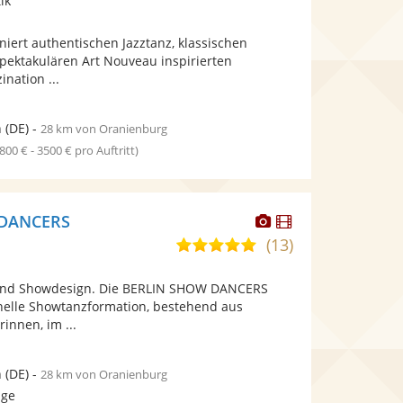
ik
stellt
stellt
Fotos
Videos
niert authentischen Jazztanz, klassischen
bereit.
bereit.
spektakulären Art Nouveau inspirierten
ination ...
n
(DE)
-
28 km von Oranienburg
1800 € - 3500 € pro Auftritt)
Dieser
Dieser
 DANCERS
Künstler
Künstler
(13)
5,0
stellt
stellt
von
Fotos
Videos
und Showdesign. Die BERLIN SHOW DANCERS
5
bereit.
bereit.
onelle Showtanzformation, bestehend aus
Sternen
innen, im ...
n
(DE)
-
28 km von Oranienburg
age