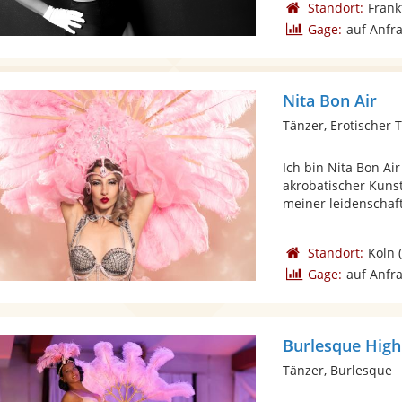
Standort:
Frank
Gage:
auf Anfr
Nita Bon Air
Tänzer, Erotischer 
Ich bin Nita Bon Air
akrobatischer Kunst
meiner leidenschaftl
Standort:
Köln
(
Gage:
auf Anfr
Burlesque Highl
Tänzer, Burlesque