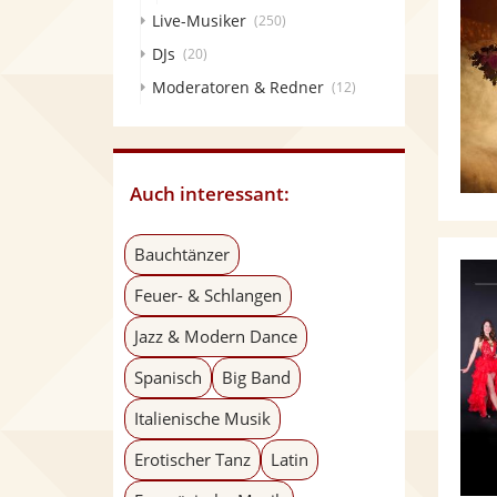
Live-Musiker
(250)
DJs
(20)
Moderatoren & Redner
(12)
Auch interessant:
Bauchtänzer
Feuer- & Schlangen
Jazz & Modern Dance
Spanisch
Big Band
Italienische Musik
Erotischer Tanz
Latin