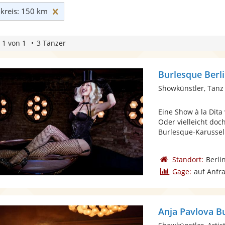
Umkreis: 150 km zurücksetzen
reis: 150 km
 1 von 1
3 Tänzer
Burlesque Berl
Showkünstler, Tanz
Eine Show à la Dit
Oder vielleicht do
Burlesque-Karussell
Standort:
Berli
Gage:
auf Anfr
Anja Pavlova B