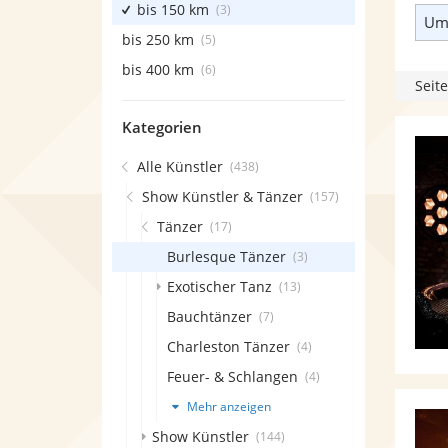
bis 150 km
(3)
Umk
bis 250 km
(5)
bis 400 km
(6)
Seite
Kategorien
Alle Künstler
(438)
Show Künstler & Tänzer
(157)
Tänzer
(17)
Burlesque Tänzer
(3)
Exotischer Tanz
(13)
Bauchtänzer
(7)
Charleston Tänzer
(4)
Feuer- & Schlangen
(4)
Mehr anzeigen
Show Künstler
(144)