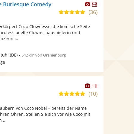
Dieser
Dieser
e Burlesque Comedy
Künstler
Künstler
(36)
5,0
stellt
stellt
von
Fotos
Videos
erkörpert Coco Clownesse, die komische Seite
5
bereit.
bereit.
 professionelle Clownschauspielerin und
Sternen
nzerin ...
tuhl
(DE)
-
542 km von Oranienburg
age
Dieser
Dieser
Künstler
Künstler
(10)
5,0
stellt
stellt
von
Fotos
Videos
rzaubern von Coco Nobel – bereits der Name
5
bereit.
bereit.
Ihren Ohren. Stellen Sie sich vor wie Coco mit
Sternen
 ...