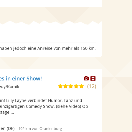
 haben jedoch eine Anreise von mehr als 150 km.
Dieser
Dieser
les in einer Show!
Künstler
Künstler
(12)
5,0
edy/Komik
stellt
stellt
von
Fotos
Videos
rin! Lilly Layne verbindet Humor, Tanz und
5
bereit.
bereit.
einzigartigen Comedy Show. (siehe Video) Ob
Sternen
tage ...
den
(DE)
-
192 km von Oranienburg