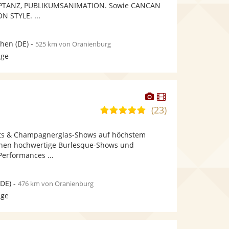
bereit.
bereit.
PTANZ, PUBLIKUMSANIMATION. Sowie CANCAN
Sternen
 STYLE. ...
hen
(DE)
-
525 km von Oranienburg
age
Dieser
Dieser
Künstler
Künstler
(23)
5,0
stellt
stellt
von
Fotos
Videos
hts & Champagnerglas-Shows auf höchstem
5
bereit.
bereit.
Ihnen hochwertige Burlesque-Shows und
Sternen
erformances ...
DE)
-
476 km von Oranienburg
age