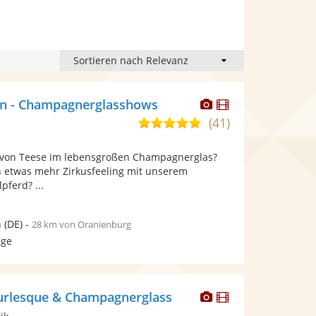
Dieser
Dieser
in - Champagnerglasshows
Künstler
Künstler
(41)
5,0
stellt
stellt
von
Fotos
Videos
a von Teese im lebensgroßen Champagnerglas?
5
bereit.
bereit.
ch etwas mehr Zirkusfeeling mit unserem
Sternen
pferd? ...
n
(DE)
-
28 km von Oranienburg
age
Dieser
Dieser
urlesque & Champagnerglass
Künstler
Künstler