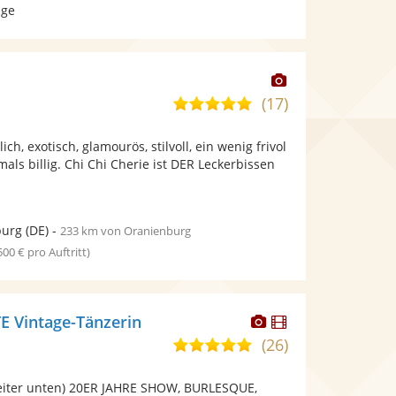
age
Dieser
Künstler
(17)
4,8
stellt
von
Fotos
ich, exotisch, glamourös, stilvoll, ein wenig frivol
5
bereit.
als billig. Chi Chi Cherie ist DER Leckerbissen
Sternen
urg
(DE)
-
233 km von Oranienburg
 500 € pro Auftritt)
Dieser
Dieser
 Vintage-Tänzerin
Künstler
Künstler
(26)
5,0
stellt
stellt
von
Fotos
Videos
eiter unten) 20ER JAHRE SHOW, BURLESQUE,
5