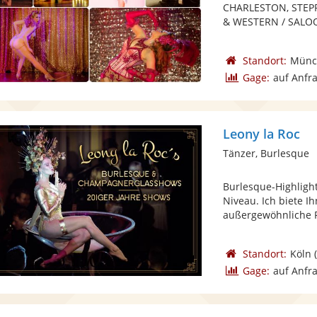
CHARLESTON, STEP
& WESTERN / SALOON
Standort:
Münc
Gage:
auf Anfr
Leony la Roc
Tänzer, Burlesque
Burlesque-Highlig
Niveau. Ich biete 
außergewöhnliche P
Standort:
Köln
(
Gage:
auf Anfr