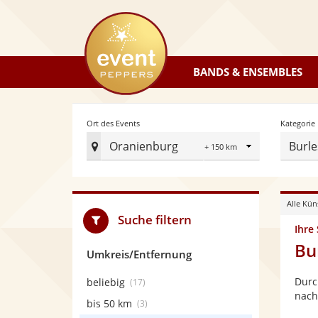
eventpeppers
BANDS & ENSEMBLES
Radius
Ort des Events
Kategorie
Oranienburg
Burle
Ort
des
Events
Alle Kün
festlegen
Suche filtern
Ihre
Bu
Umkreis/Entfernung
Durc
beliebig
(17)
nach
bis 50 km
(3)