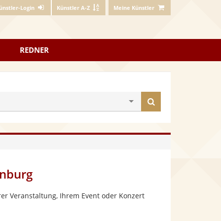
ünstler-Login
Künstler A-Z
Meine Künstler
REDNER
Künstler
finden
enburg
er Veranstaltung, Ihrem Event oder Konzert