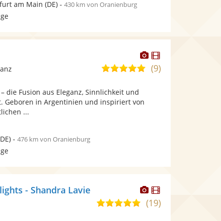
furt am Main
(DE)
-
430 km von Oranienburg
age
Dieser
Dieser
Künstler
Künstler
(9)
4,8
Tanz
stellt
stellt
von
Fotos
Videos
 – die Fusion aus Eleganz, Sinnlichkeit und
5
bereit.
bereit.
. Geboren in Argentinien und inspiriert von
Sternen
ichen ...
DE)
-
476 km von Oranienburg
age
Dieser
Dieser
ights - Shandra Lavie
Künstler
Künstler
(19)
5,0
stellt
stellt
von