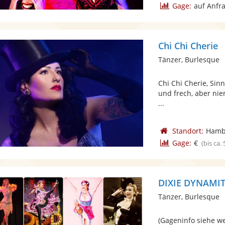
Gage:
auf Anfr
Chi Chi Cherie
Tänzer, Burlesque
Chi Chi Cherie, Sinnl
und frech, aber niem
...
Standort:
Hamb
Gage:
€
(bis ca.
DIXIE DYNAMITE
Tänzer, Burlesque
(Gageninfo siehe w