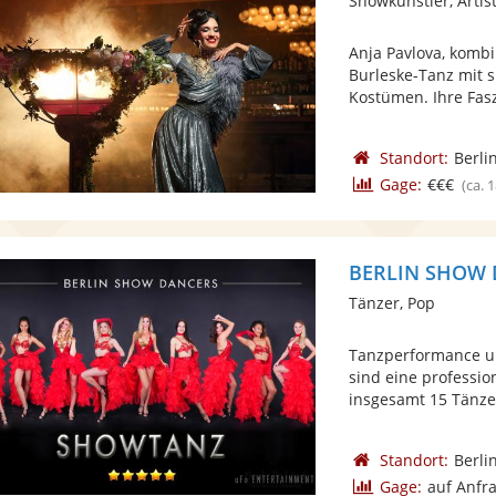
Showkünstler, Artist
Anja Pavlova, kombi
Burleske-Tanz mit 
Kostümen. Ihre Fasz
Standort:
Berli
Gage:
€€€
(ca. 
BERLIN SHOW
Tänzer, Pop
Tanzperformance 
sind eine professi
insgesamt 15 Tänzer
Standort:
Berli
Gage:
auf Anfr