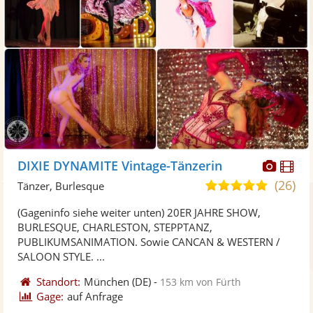
Diese
Di
DIXIE DYNAMITE Vintage-Tänzerin
Künst
Kü
(26)
5,0
Tänzer, Burlesque
stellt
ste
von
(Gageninfo siehe weiter unten) 20ER JAHRE SHOW,
Fotos
Vi
5
BURLESQUE, CHARLESTON, STEPPTANZ,
bereit
ber
Sternen
PUBLIKUMSANIMATION. Sowie CANCAN & WESTERN /
SALOON STYLE. ...
Standort:
München
(DE)
-
153 km von Fürth
Gage:
auf Anfrage