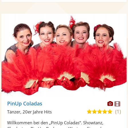
Diese
Di
PinUp Coladas
Künst
Kü
(1)
5,0
Tänzer, 20er Jahre Hits
stellt
ste
von
Willkommen bei den „PinUp Coladas“. Showtanz,
Fotos
Vi
5