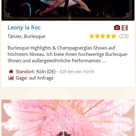
Diese
Di
Leony la Roc
Künst
Kü
(23)
5,0
Tänzer, Burlesque
stellt
ste
von
Burlesque-Highlights & Champagnerglas-Shows auf
Fotos
Vi
5
höchstem Niveau. Ich biete Ihnen hochwertige Burlesque-
bereit
ber
Sternen
Shows und außergewöhnliche Performances ...
Standort:
Köln
(DE)
-
329 km von Fürth
Gage:
auf Anfrage