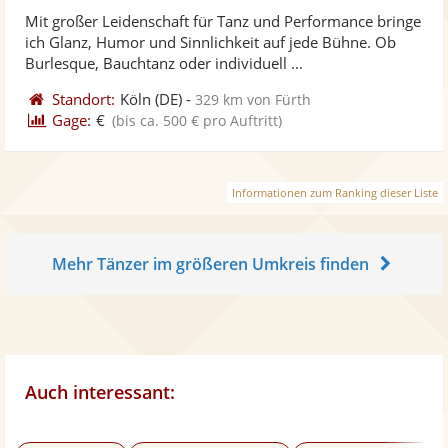
stellt
ste
von
Mit großer Leidenschaft für Tanz und Performance bringe
Fotos
Vi
5
ich Glanz, Humor und Sinnlichkeit auf jede Bühne. Ob
bereit
ber
Sternen
Burlesque, Bauchtanz oder individuell ...
Standort:
Köln
(DE)
-
329 km von Fürth
Gage:
€
(bis ca. 500 € pro Auftritt)
Informationen zum Ranking dieser Liste
Mehr Tänzer im größeren Umkreis finden
Auch interessant: