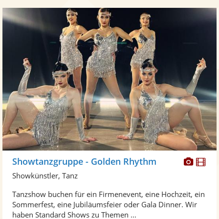
Diese
Di
Showtanzgruppe - Golden Rhythm
Künst
Kü
Showkünstler, Tanz
stellt
ste
Tanzshow buchen für ein Firmenevent, eine Hochzeit, ein
Fotos
Vi
Sommerfest, eine Jubiläumsfeier oder Gala Dinner. Wir
bereit
ber
haben Standard Shows zu Themen ...