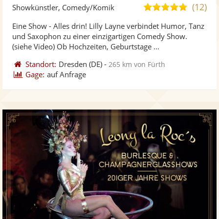
Künst
Kü
(12)
5,0
Showkünstler, Comedy/Komik
stellt
ste
von
Eine Show - Alles drin! Lilly Layne verbindet Humor, Tanz
Fotos
Vi
5
und Saxophon zu einer einzigartigen Comedy Show.
bereit
ber
Sternen
(siehe Video) Ob Hochzeiten, Geburtstage ...
Standort:
Dresden
(DE)
-
265 km von Fürth
Gage:
auf Anfrage