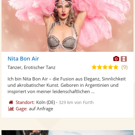
Diese
Di
Nita Bon Air
Künst
Kü
(9)
4,8
Tänzer, Erotischer Tanz
stellt
ste
von
Ich bin Nita Bon Air – die Fusion aus Eleganz, Sinnlichkeit
Fotos
Vi
5
und akrobatischer Kunst. Geboren in Argentinien und
bereit
ber
Sternen
inspiriert von meiner leidenschaftlichen ...
Standort:
Köln
(DE)
-
329 km von Fürth
Gage:
auf Anfrage