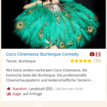
Diese
Di
Coco Clownesse Burlesque Comedy
Künst
Kü
(36)
5,0
Tänzer, Burlesque
stellt
ste
von
Wie keine andere verkörpert Coco Clownesse, die
Fotos
Vi
5
komische Seite des Burlesque. Die professionelle
bereit
ber
Sternen
Clownschauspielerin und leidenschaftliche Tänzerin ...
Standort:
Landstuhl
(DE)
-
246 km von Fürth
Gage:
auf Anfrage