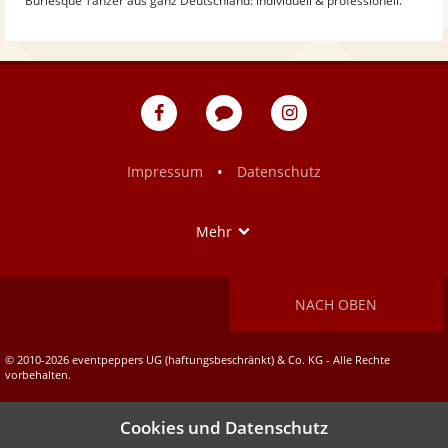
Burlesque Tänzer aus ganz Deutschland: individuell & professionell.
eventpeppers
Blog
eventpeppers
auf
auf
Facebook
Instagram
•
Impressum
Datenschutz
Show
Mehr
NACH OBEN
© 2010-2026 eventpeppers UG (haftungsbeschränkt) & Co. KG - Alle Rechte
vorbehalten.
Cookies und Datenschutz