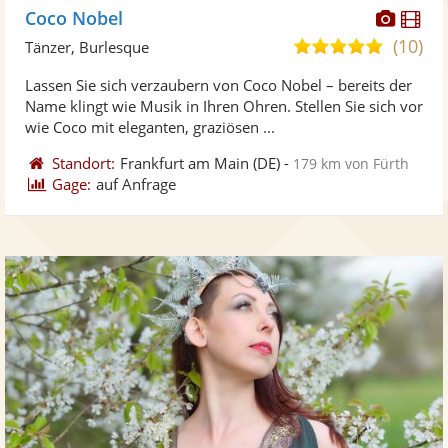
Diese
Di
Coco Nobel
Künst
Kü
(10)
5,0
Tänzer, Burlesque
stellt
ste
von
Lassen Sie sich verzaubern von Coco Nobel – bereits der
Fotos
Vi
5
Name klingt wie Musik in Ihren Ohren. Stellen Sie sich vor
bereit
ber
Sternen
wie Coco mit eleganten, graziösen ...
Standort:
Frankfurt am Main
(DE)
-
179 km von Fürth
Gage:
auf Anfrage