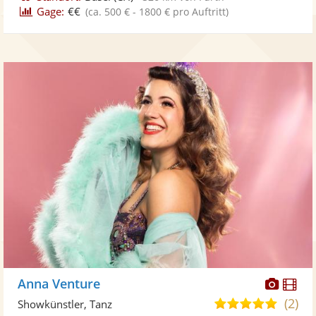
Gage:
€€
(ca. 500 € - 1800 € pro Auftritt)
Diese
Di
Anna Venture
Künst
Kü
(2)
5,0
Showkünstler, Tanz