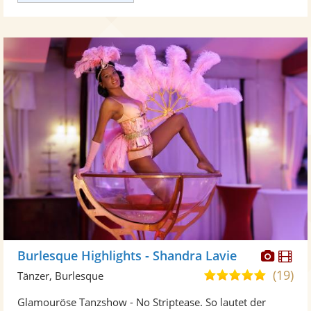
Diese
Di
Burlesque Highlights - Shandra Lavie
Künst
Kü
(19)
5,0
Tänzer, Burlesque
stellt
ste
von
Glamouröse Tanzshow - No Striptease. So lautet der
Fotos
Vi
5