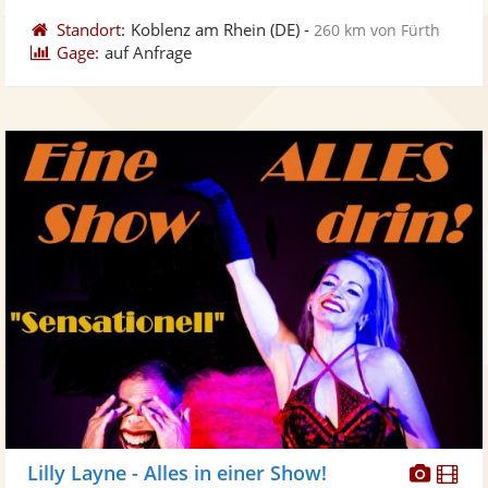
Standort:
Koblenz am Rhein
(DE)
-
260 km von Fürth
Gage:
auf Anfrage
Diese
Di
Lilly Layne - Alles in einer Show!