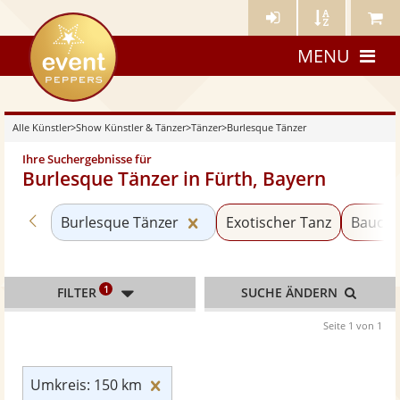
Künstler-
Künstler
Meine
eventpeppers
Login
A-
Künstle
MENU
Z
Alle Künstler
>
Show Künstler & Tänzer
>
Tänzer
>
Burlesque Tänzer
Ihre Suchergebnisse für
Burlesque Tänzer in Fürth, Bayern
Zurück zu «Tänzer»
Kategorie «Burlesque Tänzer
Burlesque Tänzer
Exotischer Tanz
Baucht
1
FILTER
SUCHE ÄNDERN
Seite 1 von 1
Umkreis: 150 km zurücksetzen
Umkreis: 150 km