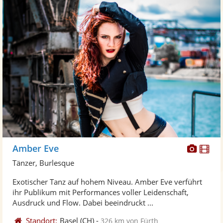
Diese
Di
Amber Eve
Künst
Kü
Tänzer, Burlesque
stellt
ste
Exotischer Tanz auf hohem Niveau. Amber Eve verführt
Fotos
Vi
ihr Publikum mit Performances voller Leidenschaft,
bereit
ber
Ausdruck und Flow. Dabei beeindruckt ...
Standort:
Basel
(CH)
-
326 km von Fürth