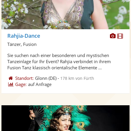
Diese
Di
Rahjia-Dance
Künst
Kü
Tänzer, Fusion
stellt
ste
Sie suchen nach einer besonderen und mystischen
Fotos
Vi
Tanzeinlage für Ihr Event? Rahjia verbindet in ihrem
bereit
ber
Fusion Tanz klassisch orientalische Elemente ...
Standort:
Glonn
(DE)
-
178 km von Fürth
Gage:
auf Anfrage